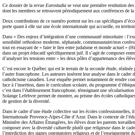
Ce dossier de la revue
Eurostudia
se veut une première restitution des 
dont les membres se retrouvent périodiquement aux conférences de la S
Deux contributions de ce numéro portent sur les cas spécifiques d’école
porte quant à elle sur une école internationale qui accueille, en territoi
Dans « Des enjeux d’intégration d’une communauté minoritaire : l’exem
sensibilité orthodoxe moderne, sépharade, communautaire/non confessio
tout en essayant de « faire le lien entre judaïsme et monde actuel » (
dans un projet éducatif spécifiquement juif. Il s’agit de composer entre
d’analyser les tensions entre « les deux pôles d’appartenance des élève
C’est encore le Québec qui est le terrain de la seconde étude, réalisé
l’autre francophone. Les auteures insèrent leur analyse dans le cadre de
catholicisme canadien. Leur enquête permet notamment de rendre compte d
face à l’insertion, dans le curriculum scolaire, du programme d’éthique
c’est dans l’établissement francophone, témoignant une sécularisation 
Solange Lefebvre permet de montrer, au prisme des écoles catholiques qu
de gestion de la diversité.
Dans le cadre d’une étude collective sur les écoles confessionnelles, i
Internationale Provence-Alpes-Côte d’Azur. Dans le contexte de l’éducati
Ministère des Affaires Étrangères, les élèves dont les parents travaille
composer avec la diversité
culturelle
plutôt que
religieuse
dans le cadr
l’interdiction des signes ostentatoires religieux et de l’enseignement d