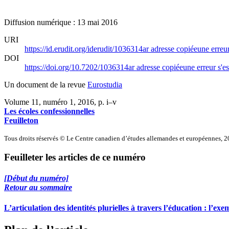
Diffusion numérique : 13 mai 2016
URI
https://id.erudit.org/iderudit/1036314ar
adresse copiée
une erreur
DOI
https://doi.org/10.7202/1036314ar
adresse copiée
une erreur s'es
Un document de la revue
Eurostudia
Volume 11, numéro 1, 2016
, p. i–v
Les écoles confessionnelles
Feuilleton
Tous droits réservés © Le Centre canadien d’études allemandes et européennes, 
Feuilleter les articles de ce numéro
[Début du numéro]
Retour au sommaire
L’articulation des identités plurielles à travers l’éducation : l’ex