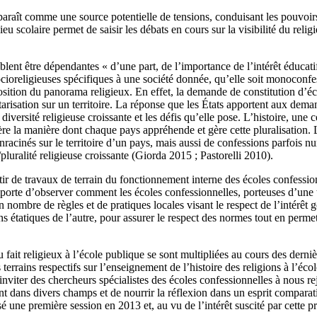
pparaît comme une source potentielle de tensions, conduisant les pouvoirs 
eu scolaire permet de saisir les débats en cours sur la visibilité du reli
blent être dépendantes « d’une part, de l’importance de l’intérêt éducatif d
socioreligieuses spécifiques à une société donnée, qu’elle soit monoconfe
ition du panorama religieux. En effet, la demande de constitution d’écol
arisation sur un territoire. La réponse que les États apportent aux dem
 diversité religieuse croissante et les défis qu’elle pose. L’histoire, une 
e la manière dont chaque pays appréhende et gère cette pluralisation. L
nracinés sur le territoire d’un pays, mais aussi de confessions parfois 
/pluralité religieuse croissante (Giorda 2015 ; Pastorelli 2010).
rtir de travaux de terrain du fonctionnement interne des écoles confess
mporte d’observer comment les écoles confessionnelles, porteuses d’une tr
n nombre de règles et de pratiques locales visant le respect de l’intérê
ions étatiques de l’autre, pour assurer le respect des normes tout en perme
u fait religieux à l’école publique se sont multipliées au cours des dern
 terrains respectifs sur l’enseignement de l’histoire des religions à l’éc
 d’inviter des chercheurs spécialistes des écoles confessionnelles à nous
ant dans divers champs et de nourrir la réflexion dans un esprit comparatif
é une première session en 2013 et, au vu de l’intérêt suscité par cette