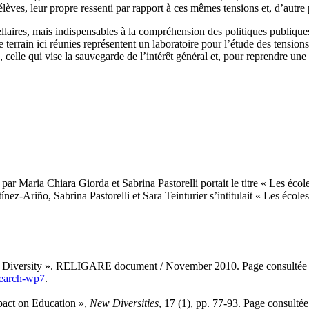
élèves, leur propre ressenti par rapport à ces mêmes tensions et, d’autre p
ellaires, mais indispensables à la compréhension des politiques publiques
e terrain ici réunies représentent un laboratoire pour l’étude des tension
rée, celle qui vise la sauvegarde de l’intérêt général et, pour reprendre 
ar Maria Chiara Giorda et Sabrina Pastorelli portait le titre « Les école
nez-Ariño, Sabrina Pastorelli et Sara Teinturier s’intitulait « Les écoles 
ous Diversity ». RELIGARE document / November 2010. Page consultée
esearch-wp7
.
mpact on Education »,
New Diversities
, 17 (1), pp. 77-93. Page consulté