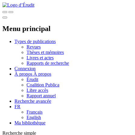
Menu principal
Types de publications
Revues
Thèses et mémoires
Livres et actes
Rapports de recherche
Connexion
À propos
À propos
Érudit
Coalition Publica
Libre accès
Rapport annuel
Recherche avancée
FR
Français
English
Ma bibliothèque
Recherche simple