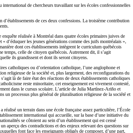
u international de chercheurs travaillant sur les écoles confessionnelles
ein d’établissements de ces deux confessions. La troisième contribution
ents.
 enquête réalisée à Montréal dans quatre écoles primaires juives de
et « d’éduquer les jeunes générations comme des juifs montréalais »,
 manière dont ces établissements intègrent le curriculum québécois
me temps, celle de citoyen québécois. Autrement dit, il s’agit
elle ils grandissent et dont ils seront citoyens.
ires catholiques ou d’orientation catholique, l’une anglophone et
tion religieuse de la société et, plus largement, des reconfigurations du
s’agit là de faire état des réactions de deux établissements catholiques
catholicisme reste minoritaire, cet enseignement est vivement contesté,
ent dans le cursus scolaire. L’article de Julia Martínez-Ariño et
s un processus plus général de pluralisation religieuse de la société et
 réalisé un terrain dans une école française assez particulière, l’École
ablissement international qui accueille, sur la base d’une initiative du
nationalités se côtoient au sein d’un établissement qui est censé
 un aperçu des contradictions et des enjeux relevant des questions sur
 auxquelles font face les enseignants obligés de composer, d’une part,