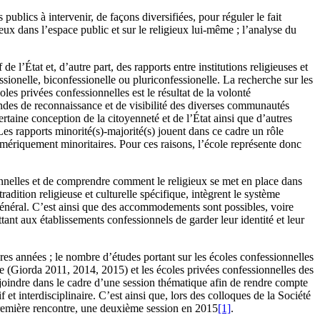
publics à intervenir, de façons diversifiées, pour réguler le fait
gieux dans l’espace public et sur le religieux lui-même ; l’analyse du
e l’État et, d’autre part, des rapports entre institutions religieuses et
ssionelle, biconfessionelle ou pluriconfessionelle. La recherche sur les
es privées confessionnelles est le résultat de la volonté
andes de reconnaissance et de visibilité des diverses communautés
certaine conception de la citoyenneté et de l’État ainsi que d’autres
es rapports minorité(s)-majorité(s) jouent dans ce cadre un rôle
numériquement minoritaires. Pour ces raisons, l’école représente donc
ionnelles et de comprendre comment le religieux se met en place dans
adition religieuse et culturelle spécifique, intègrent le système
t général. C’est ainsi que des accommodements sont possibles, voire
ttant aux établissements confessionnels de garder leur identité et leur
ières années ; le nombre d’études portant sur les écoles confessionnelles
ole (Giorda 2011, 2014, 2015) et les écoles privées confessionnelles des
 rejoindre dans le cadre d’une session thématique afin de rendre compte
 et interdisciplinaire. C’est ainsi que, lors des colloques de la Société
 première rencontre, une deuxième session en 2015
[1]
.