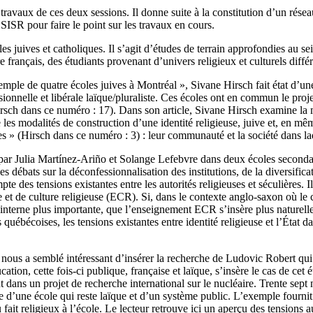
travaux de ces deux sessions. Il donne suite à la constitution d’un résea
ISR pour faire le point sur les travaux en cours.
s juives et catholiques. Il s’agit d’études de terrain approfondies au s
re français, des étudiants provenant d’univers religieux et culturels différ
ple de quatre écoles juives à Montréal », Sivane Hirsch fait état d’une
nnelle et libérale laïque/pluraliste. Ces écoles ont en commun le proj
Hirsch dans ce numéro : 17). Dans son article, Sivane Hirsch examine la
 les modalités de construction d’une identité religieuse, juive et, en mê
s » (Hirsch dans ce numéro : 3) : leur communauté et la société dans laqu
e par Julia Martínez-Ariño et Solange Lefebvre dans deux écoles seconda
s débats sur la déconfessionnalisation des institutions, de la diversifica
es tensions existantes entre les autorités religieuses et séculières. Il 
 et de culture religieuse (ECR). Si, dans le contexte anglo-saxon où le 
interne plus importante, que l’enseignement ECR s’insère plus naturellem
ébécoises, les tensions existantes entre identité religieuse et l’État dan
l nous a semblé intéressant d’insérer la recherche de Ludovic Robert qui a
on, cette fois-ci publique, française et laïque, s’insère le cas de cet ét
nt dans un projet de recherche international sur le nucléaire. Trente sept 
e d’une école qui reste laïque et d’un système public. L’exemple fournit
u fait religieux à l’école. Le lecteur retrouve ici un aperçu des tensions