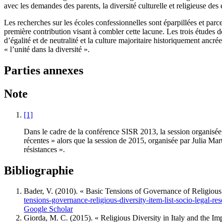
avec les demandes des parents, la diversité culturelle et religieuse des 
Les recherches sur les écoles confessionnelles sont éparpillées et parc
première contribution visant à combler cette lacune. Les trois études d
d’égalité et de neutralité et la culture majoritaire historiquement anc
« l’unité dans la diversité ».
Parties annexes
Note
[1]
Dans le cadre de la conférence SISR 2013, la session organisée p
récentes » alors que la session de 2015, organisée par Julia Martí
résistances ».
Bibliographie
Bader, V. (2010). « Basic Tensions of Governance of Religi
tensions-governance-religious-diversity-item-list-socio-legal-r
Google Scholar
Giorda, M. C. (2015). « Religious Diversity in Italy and the I