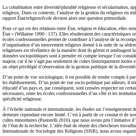
La cohabitation entre diversité/pluralité religieuse et sécularisation, a
religieux. Dans ce contexte, l’analyse de la gestion du religieux en mili
rapport État/religion/école devient alors une question primordiale.
Pour ce qui est des relations entre État, religion et éducation, elles sem
État » (Willaime 1990 : 137). Elles résulteraient des caractéristiques 
écoles confessionnelles permet de contribuer à l’analyse de la recompos
d’organisation d’un mouvement religieux donné à la suite de sa sédent
religieuses est révélatrice de la manière dont ils gèrent et aménagent la
données sociopolitiques sont à prendre en compte lorsque l’on considèr
majeur, car il ne s’agit pas seulement de cultes historiquement moins e
un objet privilégié d’observation de la gestion publique de la diversité
D’un point de vue sociologique, il est possible de rendre compte à pa
les établissements. D’un point de vue socio-politique par ailleurs, il i
éducatif d’un pays et, par conséquent, sont censées respecter un certai
nécessaires, entre les écoles confessionnelles d’un côté et les institut
spécificité religieuse.
À l’échelle nationale et internationale, les études sur l’enseignement d
demeure cependant encore limité. C’est à partir de ce constat et de nos
cultes minoritaires (Pastorelli 2010), que nous avons pris l’initiative
de l’état de la recherche. L’idée était de réunir des chercheurs travaill
Internationale de Sociologie des Religions (SISR), nous avons organis