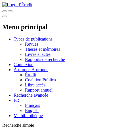
Menu principal
Types de publications
Revues
Thèses et mémoires
Livres et actes
Rapports de recherche
Connexion
À propos
À propos
Érudit
Coalition Publica
Libre accès
Rapport annuel
Recherche avancée
FR
Français
English
Ma bibliothèque
Recherche simple