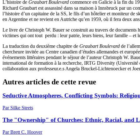
L’histoire de
Graubart Boulevard
commence en Galicie à la fin du 19
Richard Graubart est assassiné dans sa maison à Innsbruck par un comman
l’histoire d’un capitaine de la SS, le fils d’un hôtelier et moniteur de 
en Argentine et ne revient en Autriche qu’en 1959, où il fera deux ans
Le livre de Christoph W. Bauer se construit au travers de documents hist
victimes qui ont tout perdu : leur patrie, leurs biens, leur famille – et l
La traduction du deuxième chapitre de
Graubart Boulevard
de l’allem
chercheure invitée au Centre canadien d’études allemandes et europée
événements littéraires pendant le séjour de l’auteur Christoph W. Ba
international de formation à la recherche, IRTG Diversity (Université
collaboration aux professeur.e.s Angela Bruckel-Lichtenoecker et Joer
Autres articles de cette revue
Seductive Atmospheres, Conflicting Symbols: Religio
Par Silke Steets
The "Ownership" of Churches: Ethnic, Racial, and 
Par Brett C. Hoover