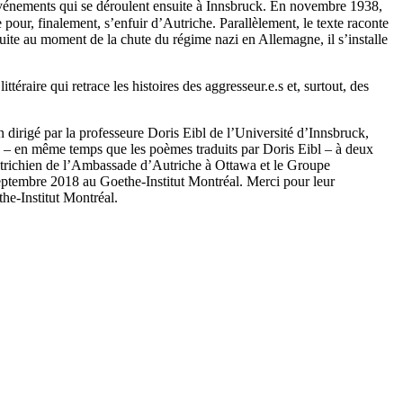
s événements qui se déroulent ensuite à Innsbruck. En novembre 1938,
pour, finalement, s’enfuir d’Autriche. Parallèlement, le texte raconte
a fuite au moment de la chute du régime nazi en Allemagne, il s’installe
éraire qui retrace les histoires des aggresseur.e.s et, surtout, des
on dirigé par la professeure Doris Eibl de l’Université d’Innsbruck,
e – en même temps que les poèmes traduits par Doris Eibl – à deux
utrichien de l’Ambassade d’Autriche à Ottawa et le Groupe
septembre 2018 au Goethe-Institut Montréal. Merci pour leur
he-Institut Montréal.