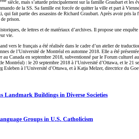
ème
siècle, mais s’attarde principalement sur la famille Graubart et le
do de la SS. Sa famille est forcée de quitter la ville et part à Vienne 
ski, qui fait partie des assassins de Richard Graubart. Après avoir pris l
 de prison.
oriques, de lettres et de matériaux d’archives. Il propose une enquête litt
eur vie.
and vers le français a été réalisée dans le cadre d’un atelier de traducti
nnes de l’Université de Montréal en automne 2018. Elle a été présenté
uer au Canada en septembre 2018, subventionné par le Forum culturel a
 de Montréal) : le 20 septembre 2018 à l’Université d’Ottawa, et le 21 
g Esleben à l’Université d’Ottawa, et à Katja Melzer, directrice du Goet
us Landmark Buildings in Diverse Societies
Language Groups in U.S. Catholicism