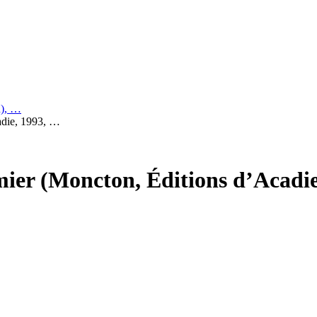
n), …
adie, 1993, …
ier (Moncton, Éditions d’Acadie,