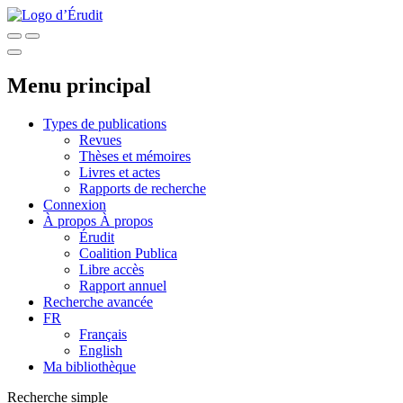
Menu principal
Types de publications
Revues
Thèses et mémoires
Livres et actes
Rapports de recherche
Connexion
À propos
À propos
Érudit
Coalition Publica
Libre accès
Rapport annuel
Recherche avancée
FR
Français
English
Ma bibliothèque
Recherche simple