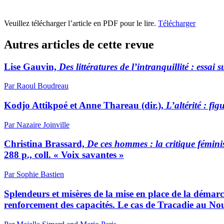
Veuillez télécharger l’article en PDF pour le lire.
Télécharger
Autres articles de cette revue
Lise Gauvin,
Des littératures de l’intranquillité
: e
ssai s
Par Raoul Boudreau
Kodjo Attikpoé et Anne Thareau (dir.),
L’altérité : fig
Par Nazaire Joinville
Christina Brassard,
De ces hommes
: l
a critique fémin
288 p., coll. « Voix savantes »
Par Sophie Bastien
Splendeurs et misères de la mise en place de la dém
renforcement des capacités. Le cas de Tracadie au N