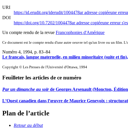
URI
https://id.erudit.org/iderudit/1004478ar
adresse copiée
une erreur
DOI
https://doi.org/10.7202/1004478ar
adresse copiée
une erreur s'es
Un compte rendu de la revue
Francophonies d'Amérique
Ce document est le compte rendu d'une autre oeuvre tel qu'un livre ou un film. L'oe
Numéro 4, 1994
, p. 83–84
Le français, langue maternelle, en milieu minoritaire (suite et fin
Copyright © Les Presses de l'Université d'Ottawa, 1994
Feuilleter les articles de ce numéro
Par un dimanche au soir
de Georges Arsenault (Moncton, Éditions
L’Ouest canadien dans l’œuvre de Maurice Genevoix : structurat
Plan de l’article
Retour au début