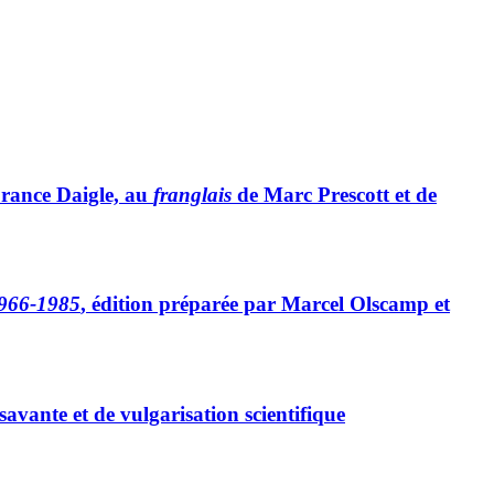
rance Daigle, au
franglais
de Marc Prescott et de
966-1985
, édition préparée par Marcel Olscamp et
 savante et de vulgarisation scientifique