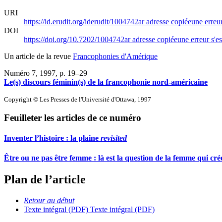
URI
https://id.erudit.org/iderudit/1004742ar
adresse copiée
une erreur
DOI
https://doi.org/10.7202/1004742ar
adresse copiée
une erreur s'es
Un article de la revue
Francophonies d'Amérique
Numéro 7, 1997
, p. 19–29
Le(s) discours féminin(s) de la francophonie nord-américaine
Copyright © Les Presses de l'Université d'Ottawa, 1997
Feuilleter les articles de ce numéro
Inventer l’histoire : la plaine
revisited
Être ou ne pas être femme : là est la question de la femme qui cr
Plan de l’article
Retour au début
Texte intégral (PDF)
Texte intégral (PDF)