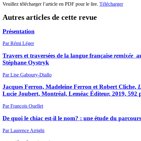
Veuillez télécharger l’article en PDF pour le lire.
Télécharger
Autres articles de cette revue
Présentation
Par Rémi Léger
Travers et traversées de la langue française
remixée
au
Stéphane Oystryk
Par Lise Gaboury-Diallo
Jacques Ferron, Madeleine Ferron et Robert Cliche,
L
Lucie Joubert, Montréal, Leméac Éditeur, 2019, 592 
Par François Ouellet
De quoi le chiac est-il le nom? : une étude du parcours 
Par Laurence Arrighi