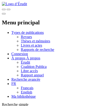
Menu principal
Types de publications
Revues
Thèses et mémoires
Livres et actes
Rapports de recherche
Connexion
À propos
À propos
Érudit
Coalition Publica
Libre accès
Rapport annuel
Recherche avancée
FR
Français
English
Ma bibliothèque
Recherche simple