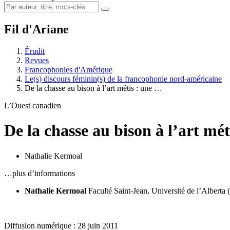
Fil d'Ariane
Érudit
Revues
Francophonies d'Amérique
Le(s) discours féminin(s) de la francophonie nord-américaine
De la chasse au bison à l’art métis : une …
L’Ouest canadien
De la chasse au bison à l’art mét
Nathalie Kermoal
…plus d’informations
Nathalie Kermoal
Faculté Saint-Jean, Université de l’Albert
Diffusion numérique : 28 juin 2011