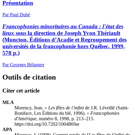
Présentation
Par Paul Dubé
Francophonies minoritaires au Canada : l’état des
lieux
sous la direction de Joseph Yvon Thériault
(Moncton, Éditions d’Acadie et Regroupement des
universités de la francophonie hors Québec, 1999,
578 p.)
Par Georges Bélanger
Outils de citation
Citer cet article
MLA
Morency, Jean. «
Les fêtes de l’infini
de J.R. Léveillé (Saint-
Boniface, Les Éditions du blé, 1996). »
Francophonies
d'Amérique
, numéro 8, 1998, p. 213–215.
https://doi.org/10.7202/1004869ar
APA
Morency, J. (1998). Compte rendu de [
Les fêtes de l’infini
de