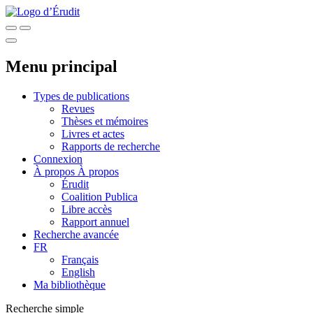
Menu principal
Types de publications
Revues
Thèses et mémoires
Livres et actes
Rapports de recherche
Connexion
À propos
À propos
Érudit
Coalition Publica
Libre accès
Rapport annuel
Recherche avancée
FR
Français
English
Ma bibliothèque
Recherche simple