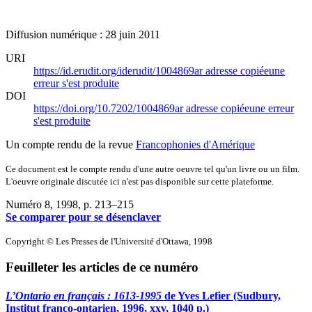
Diffusion numérique : 28 juin 2011
URI
https://id.erudit.org/iderudit/1004869ar
adresse copiée
une
erreur s'est produite
DOI
https://doi.org/10.7202/1004869ar
adresse copiée
une erreur
s'est produite
Un compte rendu de la revue
Francophonies d'Amérique
Ce document est le compte rendu d'une autre oeuvre tel qu'un livre ou un film.
L'oeuvre originale discutée ici n'est pas disponible sur cette plateforme.
Numéro 8, 1998
, p. 213–215
Se comparer pour se désenclaver
Copyright © Les Presses de l'Université d'Ottawa, 1998
Feuilleter les articles de ce numéro
L’Ontario en français : 1613-1995
de Yves Lefier (Sudbury,
Institut franco-ontarien, 1996, xxv, 1040 p.)