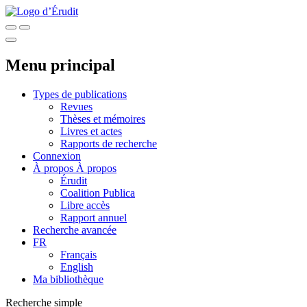
Menu principal
Types de publications
Revues
Thèses et mémoires
Livres et actes
Rapports de recherche
Connexion
À propos
À propos
Érudit
Coalition Publica
Libre accès
Rapport annuel
Recherche avancée
FR
Français
English
Ma bibliothèque
Recherche simple