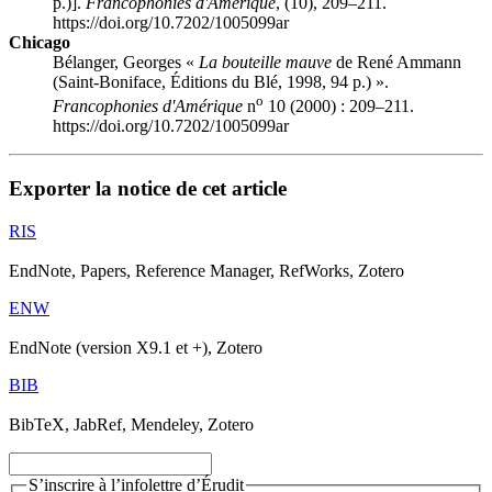
p.)].
Francophonies d'Amérique
, (10), 209–211.
https://doi.org/10.7202/1005099ar
Chicago
Bélanger, Georges «
La bouteille mauve
de René Ammann
(Saint-Boniface, Éditions du Blé, 1998, 94 p.) ».
o
Francophonies d'Amérique
n
10 (2000) : 209–211.
https://doi.org/10.7202/1005099ar
Exporter la notice de cet article
RIS
EndNote, Papers, Reference Manager, RefWorks, Zotero
ENW
EndNote (version X9.1 et +), Zotero
BIB
BibTeX, JabRef, Mendeley, Zotero
S’inscrire à l’infolettre d’Érudit