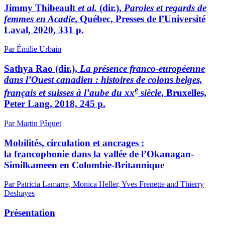
Jimmy Thibeault
et al.
(dir.),
Paroles et regards de
femmes en Acadie
, Québec, Presses de l’Université
Laval, 2020, 331 p.
Par Émilie Urbain
Sathya Rao (dir.),
La présence franco-européenne
dans l’Ouest canadien : histoires de colons belges,
e
français et suisses à l’aube du
xx
siècle
, Bruxelles,
Peter Lang, 2018, 245 p.
Par Martin Pâquet
Mobilités, circulation et ancrages :
la francophonie dans la vallée de l’Okanagan-
Similkameen en Colombie-Britannique
Par Patricia Lamarre, Monica Heller, Yves Frenette and Thierry
Deshayes
Présentation