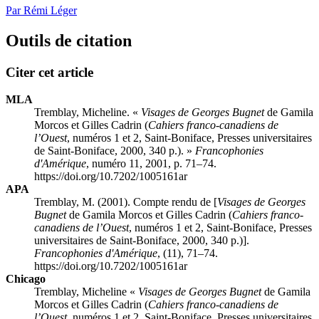
Par Rémi Léger
Outils de citation
Citer cet article
MLA
Tremblay, Micheline. «
Visages de Georges Bugnet
de Gamila
Morcos et Gilles Cadrin (
Cahiers franco-canadiens de
l’Ouest
, numéros 1 et 2, Saint-Boniface, Presses universitaires
de Saint-Boniface, 2000, 340 p.). »
Francophonies
d'Amérique
, numéro 11, 2001, p. 71–74.
https://doi.org/10.7202/1005161ar
APA
Tremblay, M. (2001). Compte rendu de [
Visages de Georges
Bugnet
de Gamila Morcos et Gilles Cadrin (
Cahiers franco-
canadiens de l’Ouest
, numéros 1 et 2, Saint-Boniface, Presses
universitaires de Saint-Boniface, 2000, 340 p.)].
Francophonies d'Amérique
, (11), 71–74.
https://doi.org/10.7202/1005161ar
Chicago
Tremblay, Micheline «
Visages de Georges Bugnet
de Gamila
Morcos et Gilles Cadrin (
Cahiers franco-canadiens de
l’Ouest
, numéros 1 et 2, Saint-Boniface, Presses universitaires