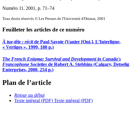
Numéro 11, 2001
, p. 71–74
Tous droits réservés © Les Presses de l'Université d'Ottawa, 2001
Feuilleter les articles de ce numéro
À tue-tête : récit
de Paul Savoie (Vanier [Ont.], L’Interligne,
« Vertiges », 1999, 180 p.)
The French Enigma: Survival and Development in Canada's
Francophone Societies
de Robert A. Stebbins (Calgary, Detselig
Enterprises, 2000, 254 p.)
Plan de l’article
Retour au début
Texte intégral (PDF)
Texte intégral (PDF)