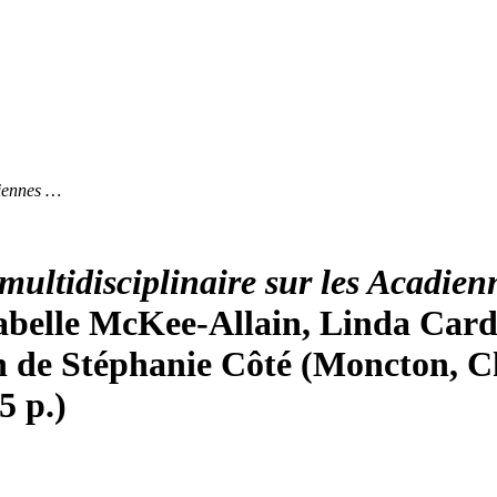
diennes …
ultidisciplinaire sur les Acadien
abelle McKee-Allain, Linda Cardin
ion de Stéphanie Côté (Moncton, C
5 p.)