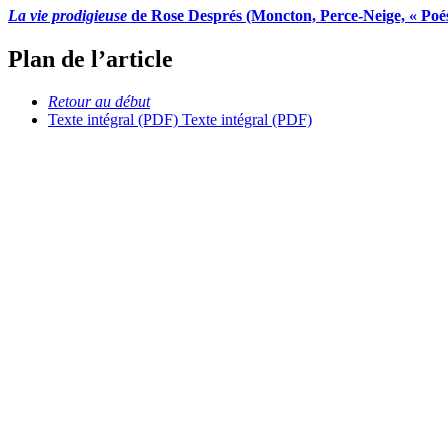
La vie prodigieuse
de Rose Després (Moncton, Perce-Neige, « Poési
Plan de l’article
Retour au début
Texte intégral (PDF)
Texte intégral (PDF)