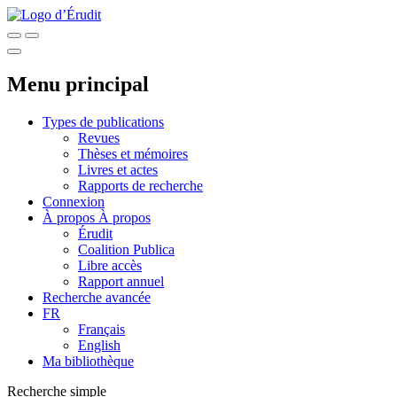
Menu principal
Types de publications
Revues
Thèses et mémoires
Livres et actes
Rapports de recherche
Connexion
À propos
À propos
Érudit
Coalition Publica
Libre accès
Rapport annuel
Recherche avancée
FR
Français
English
Ma bibliothèque
Recherche simple