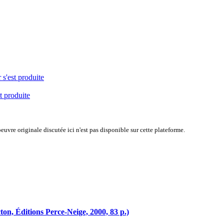
 s'est produite
t produite
uvre originale discutée ici n'est pas disponible sur cette plateforme.
n, Éditions Perce-Neige, 2000, 83 p.)