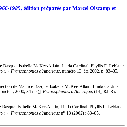
966-1985
, édition préparée par Marcel Olscamp et
ice Basque, Isabelle McKee-Allain, Linda Cardinal, Phyllis E. Leblanc
 p.). »
Francophonies d'Amérique
, numéro 13, été 2002, p. 83–85.
direction de Maurice Basque, Isabelle McKee-Allain, Linda Cardinal,
Moncton, 2000, 345 p.)].
Francophonies d'Amérique
, (13), 83–85.
ce Basque, Isabelle McKee-Allain, Linda Cardinal, Phyllis E. Leblanc
o
 p.) ».
Francophonies d'Amérique
n
13 (2002) : 83–85.