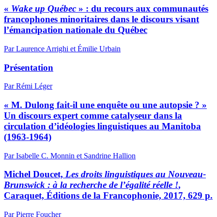
«
Wake up Québec
» : du recours aux communautés
francophones minoritaires dans le discours visant
l’émancipation nationale du Québec
Par Laurence Arrighi et Émilie Urbain
Présentation
Par Rémi Léger
« M. Dulong fait-il une enquête ou une autopsie ? »
Un discours expert comme catalyseur dans la
circulation d’idéologies linguistiques au Manitoba
(1963-1964)
Par Isabelle C. Monnin et Sandrine Hallion
Michel Doucet,
Les droits linguistiques au Nouveau-
Brunswick : à la recherche de l’égalité réelle !
,
Caraquet, Éditions de la Francophonie, 2017, 629 p.
Par Pierre Foucher