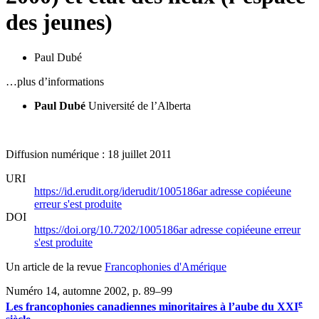
des jeunes)
Paul Dubé
…plus d’informations
Paul Dubé
Université de l’Alberta
Diffusion numérique : 18 juillet 2011
URI
https://id.erudit.org/iderudit/1005186ar
adresse copiée
une
erreur s'est produite
DOI
https://doi.org/10.7202/1005186ar
adresse copiée
une erreur
s'est produite
Un article de la revue
Francophonies d'Amérique
Numéro 14, automne 2002
, p. 89–99
e
Les francophonies canadiennes minoritaires à l’aube du XXI