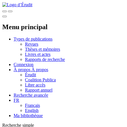
Menu principal
Types de publications
Revues
Thèses et mémoires
Livres et actes
Rapports de recherche
Connexion
À propos
À propos
Érudit
Coalition Publica
Libre accès
Rapport annuel
Recherche avancée
FR
Français
English
Ma bibliothèque
Recherche simple