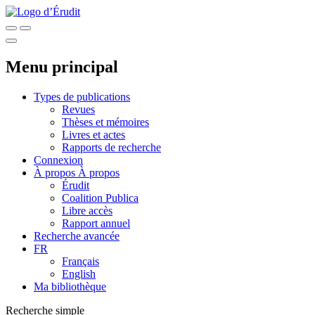
Menu principal
Types de publications
Revues
Thèses et mémoires
Livres et actes
Rapports de recherche
Connexion
À propos
À propos
Érudit
Coalition Publica
Libre accès
Rapport annuel
Recherche avancée
FR
Français
English
Ma bibliothèque
Recherche simple