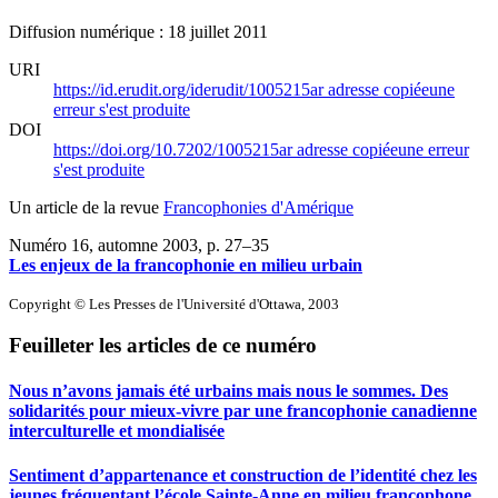
Diffusion numérique : 18 juillet 2011
URI
https://id.erudit.org/iderudit/1005215ar
adresse copiée
une
erreur s'est produite
DOI
https://doi.org/10.7202/1005215ar
adresse copiée
une erreur
s'est produite
Un article de la revue
Francophonies d'Amérique
Numéro 16, automne 2003
, p. 27–35
Les enjeux de la francophonie en milieu urbain
Copyright © Les Presses de l'Université d'Ottawa, 2003
Feuilleter les articles de ce numéro
Nous n’avons jamais été urbains mais nous le sommes. Des
solidarités pour mieux-vivre par une francophonie canadienne
interculturelle et mondialisée
Sentiment d’appartenance et construction de l’identité chez les
jeunes fréquentant l’école Sainte-Anne en milieu francophone