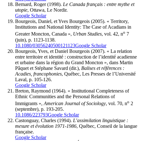
Bernard
, Roger (1998).
Le Canada français : entre mythe et
utopie
, Ottawa, Le Nordir.
Google Scholar
Bourgeois
, Daniel, et Yves
Bourgeois
(2005). « Territory,
Institutions and National Identity: The Case of Acadians in
o
Greater Moncton, Canada »,
Urban Studies
, vol. 42, n
7
(juin), p. 1123-1138.
10.1080/03056240500121123
Google Scholar
Bourgeois
, Yves, et Daniel
Bourgeois
(2007). « La relation
entre territoire et identité : construction de l’identité acadienne
et urbaine dans la région du Grand Moncton », dans Martin
Pâquet et Stéphane Savard (dir.),
Balises et références :
Acadies, francophonies
, Québec, Les Presses de l’Université
Laval, p. 105-126.
Google Scholar
Breton
, Raymond (1964). « Institutional Completeness of
Ethnic Communities and the Personal Relations of
o
Immigrants »,
American Journal of Sociology
, vol. 70, n
2
(septembre), p. 193-205.
10.1086/223793
Google Scholar
Castonguay
, Charles (1994).
L’assimilation linguistique :
mesure et évolution 1971-1986
, Québec, Conseil de la langue
française.
Google Scholar