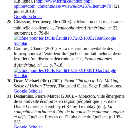
[En ligne], [
http://www.icrml.ca/index.php?
option=com_content&task=view&id=257&Itemid=70
] (21
juillet 2010).
Google Scholar
Chiasson
, Herménégilde (2003). « Moncton et la renaissance
o
culturelle acadienne »,
Francophonies d’Amérique
, n
22
(automne), p. 79-84.
10.7202/1005219ar
Google
Scholar
Couture
, Claude (2001). « La disparition inévitable des
francophones à l’extérieur du Québec : un fait inéluctable ou
le reflet d’un discours déterministe ? »,
Francophonies
o
d’Amérique
, n
11, p. 7-18.
10.7202/1005103ar
Google
Scholar
Dear
, Michael (dir.) (2002).
From Chicago to LA: Making
Sense of Urban Theory
, Thousand Oaks, Sage Publications.
Google Scholar
Desjardins
, Pierre-Marcel (2006). « Moncton, ville émergente
de la nouvelle économie en région périphérique ? », dans
Diane-Gabrielle Tremblay et Rémy Tremblay (dir.),
La
compétitivité urbaine à l’ère de la nouvelle économie : enjeux
et défis
, Québec, Presses de l’Université du Québec, p. 195-
213.
Google Scholar