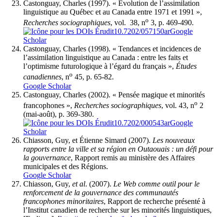
Castonguay
, Charles (1997). « Évolution de l’assimilation
linguistique au Québec et au Canada entre 1971 et 1991 »,
o
Recherches sociographiques
, vol. 38, n
3, p. 469-490.
10.7202/057150ar
Google
Scholar
Castonguay
, Charles (1998). « Tendances et incidences de
l’assimilation linguistique au Canada : entre les faits et
l’optimisme futurologique à l’égard du français »,
Études
o
canadiennes
, n
45, p. 65-82.
Google Scholar
Castonguay
, Charles (2002). « Pensée magique et minorités
o
francophones »,
Recherches sociographiques
, vol. 43, n
2
(mai-août), p. 369-380.
10.7202/000543ar
Google
Scholar
Chiasson
, Guy, et Étienne
Simard
(2007).
Les nouveaux
rapports entre la ville et sa région en Outaouais : un défi pour
la gouvernance
, Rapport remis au ministère des Affaires
municipales et des Régions.
Google Scholar
Chiasson
, Guy,
et al
. (2007).
Le Web comme outil pour le
renforcement de la gouvernance des communautés
francophones minoritaires
, Rapport de recherche présenté à
l’Institut canadien de recherche sur les minorités linguistiques,