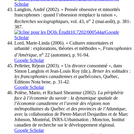
Scholar
Langlois
, André (2002). « Pensée obsessive et minorités
francophones : quand l’obsession remplace la raison »,
o
Recherches sociographiques
, vol. 43, n
2 (mai-août), p. 381-
387.
10.7202/000544ar
Google
Scholar
Lord
, Marie-Linda (2006). « Cultures minoritaires et
urbanité : explorations, théories et méthodes »,
Francophonies
o
d’Amérique
, n
22 (automne), p. 91-94.
Google Scholar
Pelletier
, Réjean (2003). « Un divorce consommé », dans
Simon Langlois et Jean-Louis Roy (dir.),
Briser les solitudes :
les francophonies canadiennes et québécoises
, Québec,
Éditions Nota bene, p. 31-42.
Google Scholar
Polèse
, Mario, et Richard
Shearmur
(2002).
La périphérie
face à l’économie du savoir : la dynamique spatiale de
l’économie canadienne et l’avenir des régions non
métropolitaines du Québec et des provinces de l’Atlantique
,
avec la collaboration de Pierre-Marcel Desjardins et de Marc
Johnson, Montréal, INRS-Urbanisation ; Moncton, Institut
canadien de recherche sur le développement régional.
Google Scholar