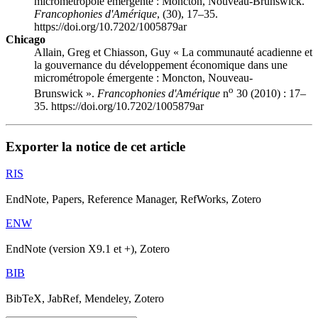
micrométropole émergente : Moncton, Nouveau-Brunswick.
Francophonies d'Amérique
, (30), 17–35.
https://doi.org/10.7202/1005879ar
Chicago
Allain, Greg et Chiasson, Guy « La communauté acadienne et
la gouvernance du développement économique dans une
micrométropole émergente : Moncton, Nouveau-
o
Brunswick ».
Francophonies d'Amérique
n
30 (2010) : 17–
35. https://doi.org/10.7202/1005879ar
Exporter la notice de cet article
RIS
EndNote, Papers, Reference Manager, RefWorks, Zotero
ENW
EndNote (version X9.1 et +), Zotero
BIB
BibTeX, JabRef, Mendeley, Zotero