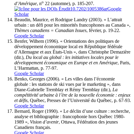
o
d’Amérique
, n
22 (automne), p. 185-207.
10.7202/1005386ar
Google
Scholar
Beaudin
, Maurice, et Rodrigue
Landry
(2003). « L’attrait
urbain : un défi pour les minorités francophones au Canada »,
Thèmes canadiens = Canadian
Issues
, février, p. 19-22.
Google Scholar
Benfer
, Wilhem (1996). « Orientations des politiques de
développement économique local en République fédérale
d’Allemagne et aux États-Unis », dans Christophe Demazière
(dir.),
Du local au global : les initiatives locales pour le
développement économique en Europe et en Amérique
, Paris,
L’Harmattan, p. 77-97.
Google Scholar
Benko
, Georges (2006). « Les villes dans l’économie
globale : les stations de ski vues par le marketing », dans
Diane-Gabrielle Tremblay et Rémy Tremblay (dir.),
La
compétitivité urbaine à l’ère de la nouvelle économie : enjeux
et défis
, Québec, Presses de l’Université du Québec, p. 67-93.
Google Scholar
Bernard
, Roger (1990). « Le déclin d’une culture : recherche,
analyse et bibliographie : francophonie hors Québec 1980-
1989 »,
Vision d’avenir
, Ottawa, Fédération des jeunes
Canadiens français.
Google Scholar