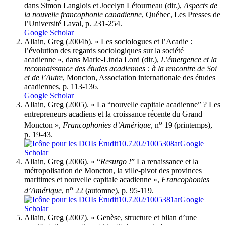
dans Simon Langlois et Jocelyn Létourneau (dir.),
Aspects de
la nouvelle francophonie canadienne
, Québec, Les Presses de
l’Université Laval, p. 231-254.
Google Scholar
Allain
, Greg (2004b). « Les sociologues et l’Acadie :
l’évolution des regards sociologiques sur la société
acadienne », dans Marie-Linda Lord (dir.),
L’émergence et la
reconnaissance des études acadiennes : à la rencontre de Soi
et de l’Autre
, Moncton, Association internationale des études
acadiennes, p. 113-136.
Google Scholar
Allain
, Greg (2005). « La “nouvelle capitale acadienne” ? Les
entrepreneurs acadiens et la croissance récente du Grand
o
Moncton »,
Francophonies d’Amérique
, n
19 (printemps),
p. 19-43.
10.7202/1005308ar
Google
Scholar
Allain
, Greg (2006). « “
Resurgo !
” La renaissance et la
métropolisation de Moncton, la ville-pivot des provinces
maritimes et nouvelle capitale acadienne »,
Francophonies
o
d’Amérique
, n
22 (automne), p. 95-119.
10.7202/1005381ar
Google
Scholar
Allain
, Greg (2007). « Genèse, structure et bilan d’une