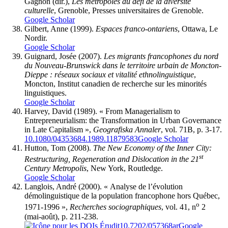
Gagnon (dir.),
Les métropoles au défi de la diversité
culturelle
, Grenoble, Presses universitaires de Grenoble.
Google Scholar
Gilbert
, Anne (1999).
Espaces franco-ontariens
, Ottawa, Le
Nordir.
Google Scholar
Guignard
, Josée (2007).
Les migrants francophones du nord
du Nouveau-Brunswick dans le territoire urbain de Moncton-
Dieppe
: réseaux sociaux et vitalité ethnolinguistique
,
Moncton, Institut canadien de recherche sur les minorités
linguistiques.
Google Scholar
Harvey
, David (1989). « From Managerialism to
Entrepreneurialism: the Transformation in Urban Governance
in Late Capitalism »,
Geografiska Annaler
, vol. 71B, p. 3-17.
10.1080/04353684.1989.11879583
Google Scholar
Hutton
, Tom (2008).
The New Economy of the Inner City:
st
Restructuring, Regeneration and Dislocation in the 21
Century Metropolis
, New York, Routledge.
Google Scholar
Langlois
, André (2000). « Analyse de l’évolution
démolinguistique de la population francophone hors Québec,
o
1971-1996 »,
Recherches sociographiques
, vol. 41, n
2
(mai-août), p. 211-238.
10.7202/057368ar
Google