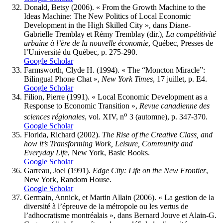
Donald
, Betsy (2006). « From the Growth Machine to the
Ideas Machine: The New Politics of Local Economic
Development in the High Skilled City », dans Diane-
Gabrielle Tremblay et Rémy Tremblay (dir.),
La compétitivité
urbaine à l’ère de la nouvelle économie
, Québec, Presses de
l’Université du Québec, p. 275-290.
Google Scholar
Farmsworth
, Clyde H. (1994). « The “Moncton Miracle”:
Bilingual Phone Chat »,
New York Times
, 17 juillet, p. E4.
Google Scholar
Filion
, Pierre (1991). « Local Economic Development as a
Response to Economic Transition »,
Revue canadienne des
o
sciences régionales
, vol. XIV, n
3 (automne), p. 347-370.
Google Scholar
Florida
, Richard (2002).
The Rise of the Creative Class, and
how it’s Transforming Work, Leisure, Community and
Everyday Life
, New York, Basic Books.
Google Scholar
Garreau
, Joel (1991).
Edge City: Life on the New Frontier
,
New York, Random House.
Google Scholar
Germain
, Annick, et Martin
Allain
(2006). « La gestion de la
diversité à l’épreuve de la métropole ou les vertus de
l’adhocratisme montréalais », dans Bernard Jouve et Alain-G.