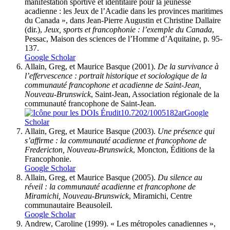
manifestation sportive et identitaire pour la jeunesse
acadienne : les Jeux de l’Acadie dans les provinces maritimes
du Canada », dans Jean-Pierre Augustin et Christine Dallaire
(dir.),
Jeux, sports et francophonie : l’exemple du Canada
,
Pessac, Maison des sciences de l’Homme d’Aquitaine, p. 95-
137.
Google Scholar
Allain
, Greg, et Maurice
Basque
(2001).
De la survivance à
l’effervescence : portrait historique et sociologique de la
communauté francophone et acadienne de Saint-Jean,
Nouveau-Brunswick
, Saint-Jean, Association régionale de la
communauté francophone de Saint-Jean.
10.7202/1005182ar
Google
Scholar
Allain
, Greg, et Maurice
Basque
(2003).
Une présence qui
s’affirme : la communauté acadienne et francophone de
Fredericton, Nouveau-Brunswick
, Moncton, Éditions de la
Francophonie.
Google Scholar
Allain
, Greg, et Maurice
Basque
(2005).
Du silence au
réveil : la communauté acadienne et francophone de
Miramichi, Nouveau-Brunswick
, Miramichi, Centre
communautaire Beausoleil.
Google Scholar
Andrew
, Caroline (1999). « Les métropoles canadiennes »,