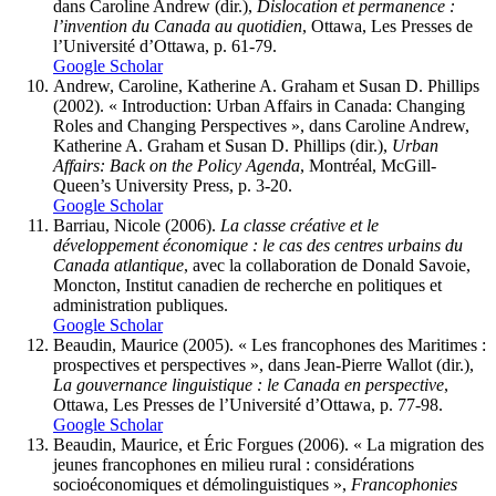
dans Caroline Andrew (dir.),
Dislocation et permanence :
l’invention du Canada au quotidien
, Ottawa, Les Presses de
l’Université d’Ottawa, p. 61-79.
Google Scholar
Andrew
, Caroline, Katherine A.
Graham
et Susan D.
Phillips
(2002). « Introduction: Urban Affairs in Canada: Changing
Roles and Changing Perspectives », dans Caroline Andrew,
Katherine A. Graham et Susan D. Phillips (dir.),
Urban
Affairs: Back on the Policy Agenda
, Montréal, McGill-
Queen’s University Press, p. 3-20.
Google Scholar
Barriau
, Nicole (2006).
La classe créative et le
développement économique : le cas des centres urbains du
Canada atlantique
, avec la collaboration de Donald Savoie,
Moncton, Institut canadien de recherche en politiques et
administration publiques.
Google Scholar
Beaudin
, Maurice (2005). « Les francophones des Maritimes :
prospectives et perspectives », dans Jean-Pierre Wallot (dir.),
La gouvernance linguistique : le Canada en perspective
,
Ottawa, Les Presses de l’Université d’Ottawa, p. 77-98.
Google Scholar
Beaudin
, Maurice, et Éric
Forgues
(2006). « La migration des
jeunes francophones en milieu rural : considérations
socioéconomiques et démolinguistiques »,
Francophonies