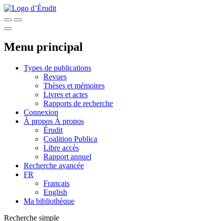
Menu principal
Types de publications
Revues
Thèses et mémoires
Livres et actes
Rapports de recherche
Connexion
À propos
À propos
Érudit
Coalition Publica
Libre accès
Rapport annuel
Recherche avancée
FR
Français
English
Ma bibliothèque
Recherche simple