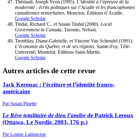
Thériault
, Joseph Yvon (1995).
L’identité à l’épreuve de la
modernité : écrits politiques sur l’Acadie et les francophonies
canadiennes minoritaires
, Moncton, Éditions d’Acadie.
Google Scholar
Tindal
, Richard C., et Susan
Tindal
(2000).
Local
Government in Canada
, Toronto, Nelson.
Google Scholar
Tremblay
, Diane-Gabrielle, et Vincent
Van Schendel
(1991).
L’économie du Québec et de ses régions
, Sainte-Foy, Télé-
Université; Montréal, Éditions Saint-Martin.
Google Scholar
Autres articles de cette revue
Jack Kerouac : l’écriture et l’identité franco-
américaine
Par Susan Pinette
Le Rêve totalitaire de dieu l’amibe
de Patrick Leroux
(Ottawa, Le Nordir, 2003, 176 p.)
Par Louise Ladouceur