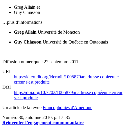
Greg Allain
et
Guy Chiasson
…plus d’informations
Greg Allain
Université de Moncton
Guy Chiasson
Université du Québec en Outaouais
Diffusion numérique : 22 septembre 2011
URI
https://id.erudit.org/iderudit/1005879ar
adresse copiée
une
erreur s'est produite
DOI
https://doi.org/10.7202/1005879ar
adresse copiée
une erreur
s'est produite
Un article de la revue
Francophonies d'Amérique
Numéro 30, automne 2010
, p. 17–35
Réinventer l’engagement communautaire