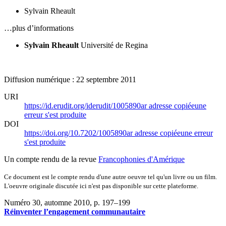
Sylvain Rheault
…plus d’informations
Sylvain Rheault
Université de Regina
Diffusion numérique : 22 septembre 2011
URI
https://id.erudit.org/iderudit/1005890ar
adresse copiée
une
erreur s'est produite
DOI
https://doi.org/10.7202/1005890ar
adresse copiée
une erreur
s'est produite
Un compte rendu de la revue
Francophonies d'Amérique
Ce document est le compte rendu d'une autre oeuvre tel qu'un livre ou un film.
L'oeuvre originale discutée ici n'est pas disponible sur cette plateforme.
Numéro 30, automne 2010
, p. 197–199
Réinventer l’engagement communautaire