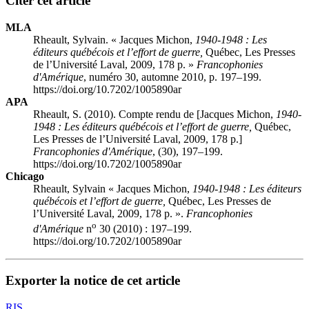
Citer cet article
MLA
Rheault, Sylvain. « Jacques Michon,
1940-1948 : Les
éditeurs québécois et l’effort de guerre,
Québec, Les Presses
de l’Université Laval, 2009, 178 p. »
Francophonies
d'Amérique
, numéro 30, automne 2010, p. 197–199.
https://doi.org/10.7202/1005890ar
APA
Rheault, S. (2010). Compte rendu de [Jacques Michon,
1940-
1948 : Les éditeurs québécois et l’effort de guerre,
Québec,
Les Presses de l’Université Laval, 2009, 178 p.]
Francophonies d'Amérique
, (30), 197–199.
https://doi.org/10.7202/1005890ar
Chicago
Rheault, Sylvain « Jacques Michon,
1940-1948 : Les éditeurs
québécois et l’effort de guerre,
Québec, Les Presses de
l’Université Laval, 2009, 178 p. ».
Francophonies
o
d'Amérique
n
30 (2010) : 197–199.
https://doi.org/10.7202/1005890ar
Exporter la notice de cet article
RIS