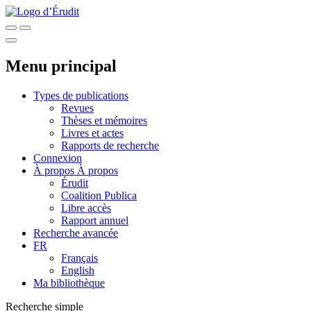
Menu principal
Types de publications
Revues
Thèses et mémoires
Livres et actes
Rapports de recherche
Connexion
À propos
À propos
Érudit
Coalition Publica
Libre accès
Rapport annuel
Recherche avancée
FR
Français
English
Ma bibliothèque
Recherche simple