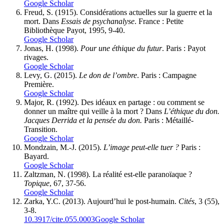
Google Scholar
Freud, S. (1915). Considérations actuelles sur la guerre et la
mort. Dans
Essais de psychanalyse
. France : Petite
Bibliothèque Payot, 1995, 9-40.
Google Scholar
Jonas, H. (1998).
Pour une éthique du futur
. Paris : Payot
rivages.
Google Scholar
Levy, G. (2015).
Le don de l’ombre
. Paris : Campagne
Première.
Google Scholar
Major, R. (1992). Des idéaux en partage : ou comment se
donner un maître qui veille à la mort ? Dans
L’éthique du don.
Jacques Derrida et la pensée du don.
Paris : Métaillé-
Transition.
Google Scholar
Mondzain, M.-J. (2015).
L’image peut-elle tuer ?
Paris :
Bayard.
Google Scholar
Zaltzman, N. (1998). La réalité est-elle paranoïaque ?
Topique
, 67, 37-56.
Google Scholar
Zarka, Y.C. (2013). Aujourd’hui le post-humain.
Cités
, 3 (55),
3-8.
10.3917/cite.055.0003
Google Scholar