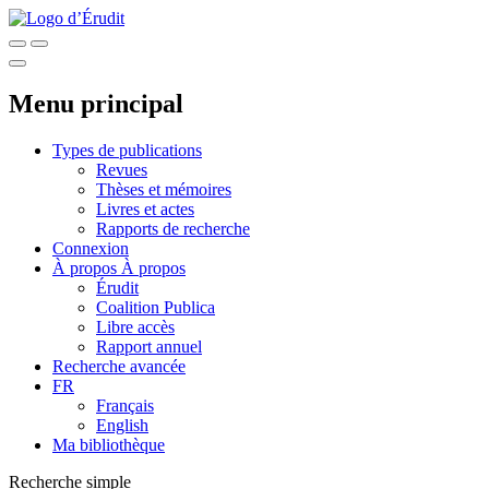
Menu principal
Types de publications
Revues
Thèses et mémoires
Livres et actes
Rapports de recherche
Connexion
À propos
À propos
Érudit
Coalition Publica
Libre accès
Rapport annuel
Recherche avancée
FR
Français
English
Ma bibliothèque
Recherche simple