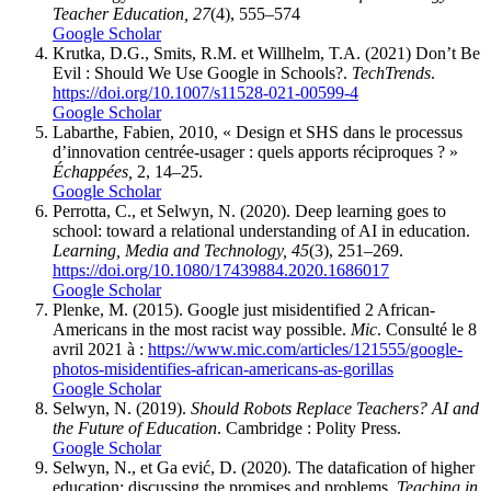
Teacher Education, 27
(4), 555–574
Google Scholar
Krutka, D.G., Smits, R.M. et Willhelm, T.A. (2021) Don’t Be
Evil : Should We Use Google in Schools?.
TechTrends
.
https://doi.org/10.1007/s11528-021-00599-4
Google Scholar
Labarthe, Fabien, 2010, « Design et SHS dans le processus
d’innovation centrée-usager : quels apports réciproques ? »
Échappées,
2, 14–25.
Google Scholar
Perrotta, C., et Selwyn, N. (2020). Deep learning goes to
school: toward a relational understanding of AI in education.
Learning, Media and Technology, 45
(3), 251–269.
https://doi.org/10.1080/17439884.2020.1686017
Google Scholar
Plenke, M. (2015). Google just misidentified 2 African-
Americans in the most racist way possible.
Mic
. Consulté le 8
avril 2021 à :
https://www.mic.com/articles/121555/google-
photos-misidentifies-african-americans-as-gorillas
Google Scholar
Selwyn, N. (2019).
Should Robots Replace Teachers? AI and
the Future of Education
. Cambridge : Polity Press.
Google Scholar
Selwyn, N., et Ga ević, D. (2020). The datafication of higher
education: discussing the promises and problems.
Teaching in