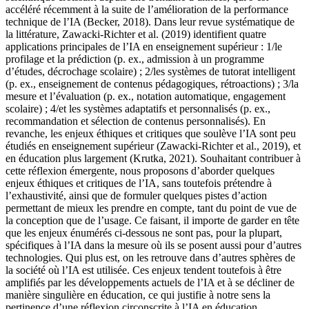
accéléré récemment à la suite de l’amélioration de la performance
technique de l’IA (Becker, 2018). Dans leur revue systématique de
la littérature, Zawacki-Richter et al. (2019) identifient quatre
applications principales de l’IA en enseignement supérieur : 1/le
profilage et la prédiction (p. ex., admission à un programme
d’études, décrochage scolaire) ; 2/les systèmes de tutorat intelligent
(p. ex., enseignement de contenus pédagogiques, rétroactions) ; 3/la
mesure et l’évaluation (p. ex., notation automatique, engagement
scolaire) ; 4/et les systèmes adaptatifs et personnalisés (p. ex.,
recommandation et sélection de contenus personnalisés). En
revanche, les enjeux éthiques et critiques que soulève l’IA sont peu
étudiés en enseignement supérieur (Zawacki-Richter et al., 2019), et
en éducation plus largement (Krutka, 2021). Souhaitant contribuer à
cette réflexion émergente, nous proposons d’aborder quelques
enjeux éthiques et critiques de l’IA, sans toutefois prétendre à
l’exhaustivité, ainsi que de formuler quelques pistes d’action
permettant de mieux les prendre en compte, tant du point de vue de
la conception que de l’usage. Ce faisant, il importe de garder en tête
que les enjeux énumérés ci-dessous ne sont pas, pour la plupart,
spécifiques à l’IA dans la mesure où ils se posent aussi pour d’autres
technologies. Qui plus est, on les retrouve dans d’autres sphères de
la société où l’IA est utilisée. Ces enjeux tendent toutefois à être
amplifiés par les développements actuels de l’IA et à se décliner de
manière singulière en éducation, ce qui justifie à notre sens la
pertinence d’une réflexion circonscrite à l’IA en éducation.