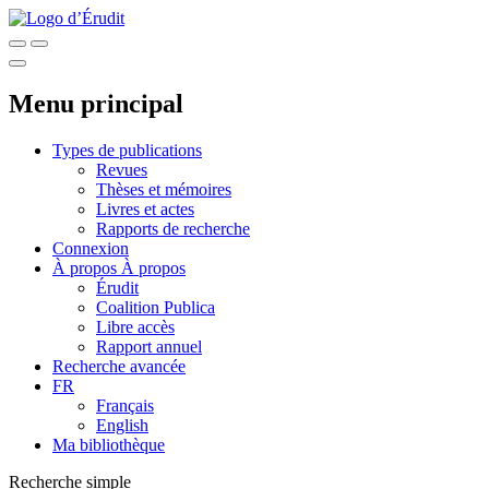
Menu principal
Types de publications
Revues
Thèses et mémoires
Livres et actes
Rapports de recherche
Connexion
À propos
À propos
Érudit
Coalition Publica
Libre accès
Rapport annuel
Recherche avancée
FR
Français
English
Ma bibliothèque
Recherche simple