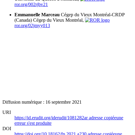
ror.org/002rjbv21
Emmanuelle Marceau
Cégep du Vieux Montréal-CRDP
(Canada)
Cégep du Vieux Montréal,
ror.org/02jmyy013
Diffusion numérique : 16 septembre 2021
URI
https://id.erudit.org/iderudit/1081282ar
adresse copiée
une
erreur s'est produite
DOI
https://doi.org/10.18162/fp.2021.a230
adresse copiée
une