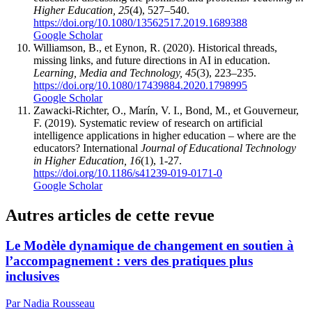
Higher Education, 25
(4), 527–540.
https://doi.org/10.1080/13562517.2019.1689388
Google Scholar
Williamson, B., et Eynon, R. (2020). Historical threads,
missing links, and future directions in AI in education.
Learning, Media and Technology, 45
(3), 223–235.
https://doi.org/10.1080/17439884.2020.1798995
Google Scholar
Zawacki-Richter, O., Marín, V. I., Bond, M., et Gouverneur,
F. (2019). Systematic review of research on artificial
intelligence applications in higher education – where are the
educators? International
Journal of Educational Technology
in Higher Education, 16
(1), 1-27.
https://doi.org/10.1186/s41239-019-0171-0
Google Scholar
Autres articles de cette revue
Le Modèle dynamique de changement en soutien à
l’accompagnement : vers des pratiques plus
inclusives
Par Nadia Rousseau