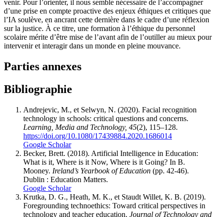
venir. Pour l’orienter, il nous semble nécessaire de l’accompagner
d’une prise en compte proactive des enjeux éthiques et critiques que
l’IA soulève, en ancrant cette dernière dans le cadre d’une réflexion
sur la justice. À ce titre, une formation à l’éthique du personnel
scolaire mérite d’être mise de l’avant afin de l’outiller au mieux pour
intervenir et interagir dans un monde en pleine mouvance.
Parties annexes
Bibliographie
Andrejevic, M., et Selwyn, N. (2020). Facial recognition
technology in schools: critical questions and concerns.
Learning, Media and Technology, 45
(2), 115–128.
https://doi.org/10.1080/17439884.2020.1686014
Google Scholar
Becker, Brett. (2018). Artificial Intelligence in Education:
What is it, Where is it Now, Where is it Going? In B.
Mooney.
Ireland’s Yearbook of Education
(pp. 42-46).
Dublin : Education Matters.
Google Scholar
Krutka, D. G., Heath, M. K., et Staudt Willet, K. B. (2019).
Foregrounding technoethics: Toward critical perspectives in
technology and teacher education.
Journal of Technology and