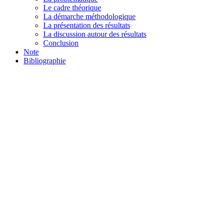
Le cadre théorique
La démarche méthodologique
La présentation des résultats
La discussion autour des résultats
Conclusion
Note
Bibliographie