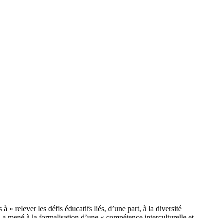
 « relever les défis éducatifs liés, d’une part, à la diversité
ui a mené à la formalisation d’une « compétence interculturelle et