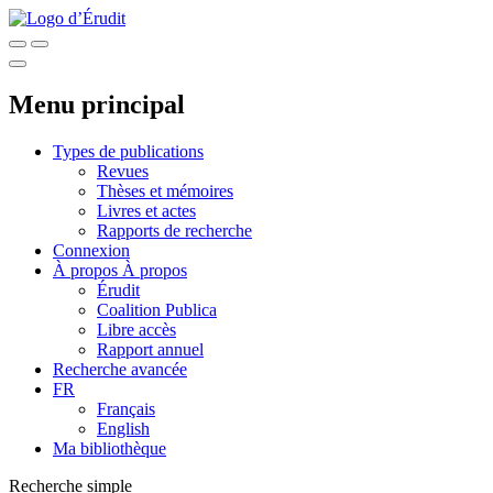
Menu principal
Types de publications
Revues
Thèses et mémoires
Livres et actes
Rapports de recherche
Connexion
À propos
À propos
Érudit
Coalition Publica
Libre accès
Rapport annuel
Recherche avancée
FR
Français
English
Ma bibliothèque
Recherche simple