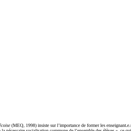
bécoise
(MEQ, 1998) insiste sur l’importance de former les enseignant.e.s à
rt, à la nécessaire socialisation commune de l’ensemble des élèves », ce q