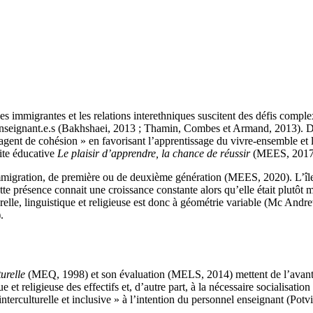
 immigrantes et les relations interethniques suscitent des défis comple
es enseignant.e.s (Bakhshaei, 2013 ; Thamin, Combes et Armand, 2013). 
d’agent de cohésion » en favorisant l’apprentissage du vivre-ensemble et
ite éducative
Le plaisir d’apprendre, la chance de réussir
(MEES, 2017
mmigration, de première ou de deuxième génération (MEES, 2020). L’île d
ette présence connait une croissance constante alors qu’elle était plutô
urelle, linguistique et religieuse est donc à géométrie variable (Mc Andr
.
turelle
(MEQ, 1998) et son évaluation (MELS, 2014) mettent de l’avant la 
stique et religieuse des effectifs et, d’autre part, à la nécessaire socia
terculturelle et inclusive » à l’intention du personnel enseignant (Potv