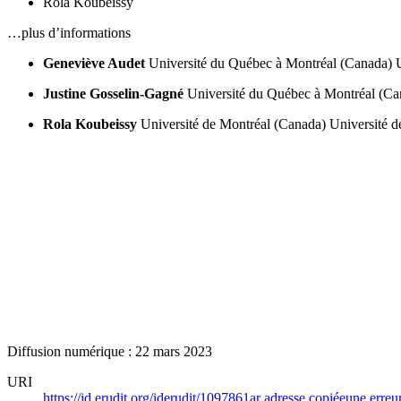
Rola Koubeissy
…plus d’informations
Geneviève Audet
Université du Québec à Montréal (Canada)
Justine Gosselin-Gagné
Université du Québec à Montréal (Ca
Rola Koubeissy
Université de Montréal (Canada)
Université d
Diffusion numérique : 22 mars 2023
URI
https://id.erudit.org/iderudit/1097861ar
adresse copiée
une erreur