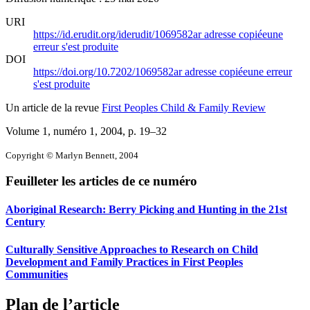
URI
https://id.erudit.org/iderudit/1069582ar
adresse copiée
une
erreur s'est produite
DOI
https://doi.org/10.7202/1069582ar
adresse copiée
une erreur
s'est produite
Un article de la revue
First Peoples Child & Family Review
Volume 1, numéro 1, 2004
, p. 19–32
Copyright © Marlyn Bennett, 2004
Feuilleter les articles de ce numéro
Aboriginal Research: Berry Picking and Hunting in the 21st
Century
Culturally Sensitive Approaches to Research on Child
Development and Family Practices in First Peoples
Communities
Plan de l’article