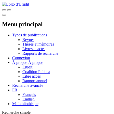
Menu principal
Types de publications
Revues
Thèses et mémoires
Livres et actes
Rapports de recherche
Connexion
À propos
À propos
Érudit
Coalition Publica
Libre accès
Rapport annuel
Recherche avancée
FR
Français
English
Ma bibliothèque
Recherche simple