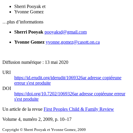
Sherri Pooyak
et
Yvonne Gomez
…plus d’informations
Sherri Pooyak
pooyaksd@gmail.com
Yvonne Gomez
yvonne.gomez@casott.on.ca
Diffusion numérique : 13 mai 2020
URI
https://id.erudit.org/iderudit/1069326ar
adresse copiée
une
erreur s'est produite
DOI
https://doi.org/10.7202/1069326ar
adresse copiée
une erreur
s'est produite
Un article de la revue
First Peoples Child & Family Review
Volume 4, numéro 2, 2009
, p. 10–17
Copyright © Sherri Pooyak et Yvonne Gomez, 2009