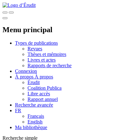
Menu principal
Types de publications
Revues
Thèses et mémoires
Livres et actes
Rapports de recherche
Connexion
À propos
À propos
Érudit
Coalition Publica
Libre accès
Rapport annuel
Recherche avancée
FR
Français
English
Ma bibliothèque
Recherche simple