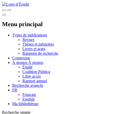
Menu principal
Types de publications
Revues
Thèses et mémoires
Livres et actes
Rapports de recherche
Connexion
À propos
À propos
Érudit
Coalition Publica
Libre accès
Rapport annuel
Recherche avancée
FR
Français
English
Ma bibliothèque
Recherche simple