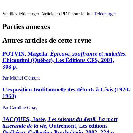
Veuillez télécharger l’article en PDF pour le lire.
Télécharger
Parties annexes
Autres articles de cette revue
POTVIN, Magella,
Épreuve, souffrance et maladies
,
Chicoutimi (Québec), Les Éditions CPS, 2001,
308 p.
Par Michel Clément
L’exposition traditionnelle des défunts à Lévis (1920-
1960)
Par Caroline Guay
JACQUES, Josée,
Les saisons du deuil. La mort
tisserande de la vie,
Outremont, Les éditions
Québécor, Collection Psychologie, 2002, 224 p.