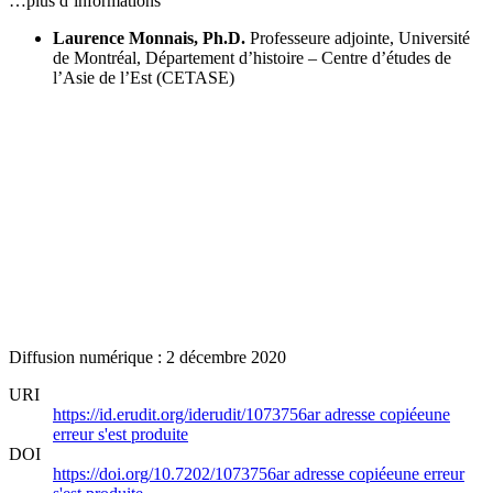
…plus d’informations
Laurence Monnais, Ph.D.
Professeure adjointe, Université
de Montréal, Département d’histoire – Centre d’études de
l’Asie de l’Est (CETASE)
Diffusion numérique : 2 décembre 2020
URI
https://id.erudit.org/iderudit/1073756ar
adresse copiée
une
erreur s'est produite
DOI
https://doi.org/10.7202/1073756ar
adresse copiée
une erreur