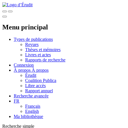
Menu principal
Types de publications
Revues
Thèses et mémoires
Livres et actes
Rapports de recherche
Connexion
À propos
À propos
Érudit
Coalition Publica
Libre accès
Rapport annuel
Recherche avancée
FR
Français
English
Ma bibliothèque
Recherche simple