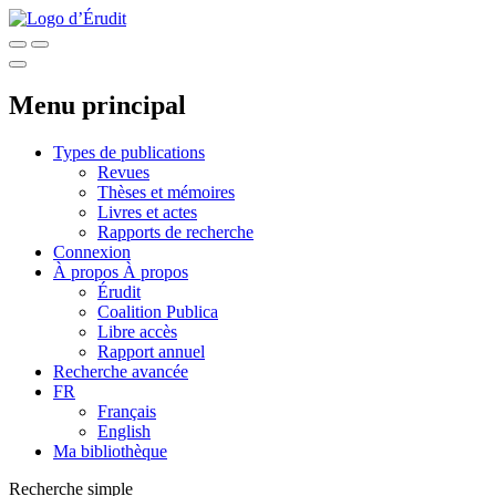
Menu principal
Types de publications
Revues
Thèses et mémoires
Livres et actes
Rapports de recherche
Connexion
À propos
À propos
Érudit
Coalition Publica
Libre accès
Rapport annuel
Recherche avancée
FR
Français
English
Ma bibliothèque
Recherche simple