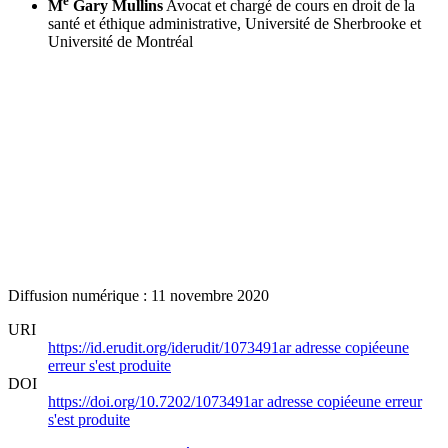
e
M
Gary Mullins
Avocat et chargé de cours en droit de la
santé et éthique administrative, Université de Sherbrooke et
Université de Montréal
Diffusion numérique : 11 novembre 2020
URI
https://id.erudit.org/iderudit/1073491ar
adresse copiée
une
erreur s'est produite
DOI
https://doi.org/10.7202/1073491ar
adresse copiée
une erreur
s'est produite