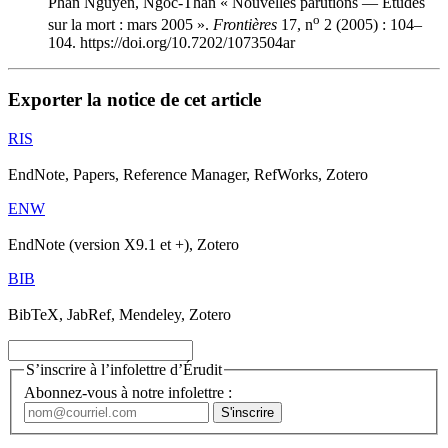
Phan Nguyen, Ngoc-Than « Nouvelles parutions — Études
o
sur la mort : mars 2005 ».
Frontières
17, n
2 (2005) : 104–
104. https://doi.org/10.7202/1073504ar
Exporter la notice de cet article
RIS
EndNote, Papers, Reference Manager, RefWorks, Zotero
ENW
EndNote (version X9.1 et +), Zotero
BIB
BibTeX, JabRef, Mendeley, Zotero
S’inscrire à l’infolettre d’Érudit
Abonnez-vous à notre infolettre :