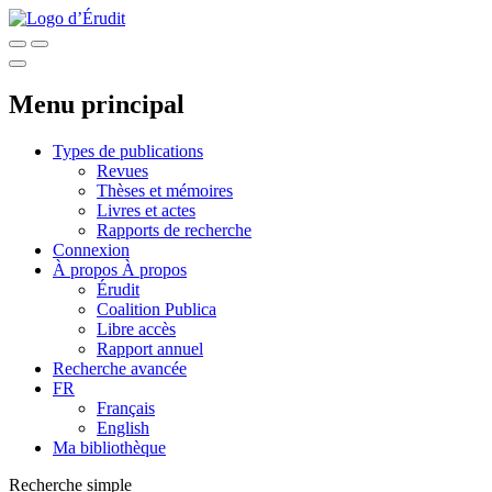
Menu principal
Types de publications
Revues
Thèses et mémoires
Livres et actes
Rapports de recherche
Connexion
À propos
À propos
Érudit
Coalition Publica
Libre accès
Rapport annuel
Recherche avancée
FR
Français
English
Ma bibliothèque
Recherche simple