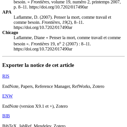
besoin. »
Frontières
, volume 19, numéro 2, printemps 2007,
p. 8–11. https://doi.org/10.7202/017490ar
APA
Laflamme, D. (2007). Penser la mort, comme travail et
comme besoin.
Frontières
,
19
(2), 8–11.
https://doi.org/10.7202/017490ar
Chicago
Laflamme, Diane « Penser la mort, comme travail et comme
o
besoin ».
Frontières
19, n
2 (2007) : 8–11.
https://doi.org/10.7202/017490ar
Exporter la notice de cet article
RIS
EndNote, Papers, Reference Manager, RefWorks, Zotero
ENW
EndNote (version X9.1 et +), Zotero
BIB
BibTeX, JabRef, Mendeley, Zotero