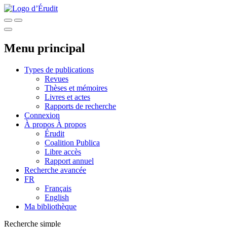
Menu principal
Types de publications
Revues
Thèses et mémoires
Livres et actes
Rapports de recherche
Connexion
À propos
À propos
Érudit
Coalition Publica
Libre accès
Rapport annuel
Recherche avancée
FR
Français
English
Ma bibliothèque
Recherche simple