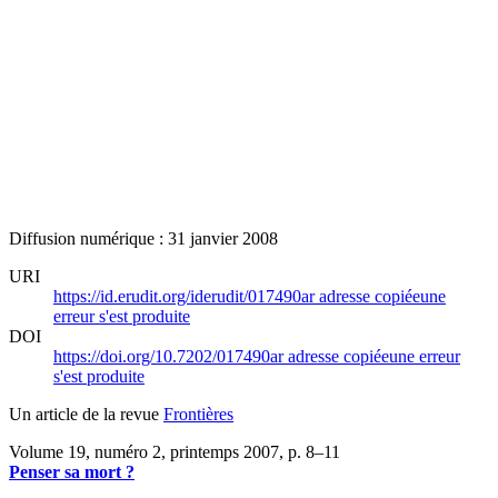
Diffusion numérique : 31 janvier 2008
URI
https://id.erudit.org/iderudit/017490ar
adresse copiée
une
erreur s'est produite
DOI
https://doi.org/10.7202/017490ar
adresse copiée
une erreur
s'est produite
Un article de la revue
Frontières
Volume 19, numéro 2, printemps 2007
, p. 8–11
Penser sa mort ?