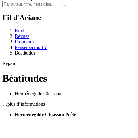
Fil d'Ariane
Érudit
Revues
Frontières
Penser sa mort ?
Béatitudes
Regard
Béatitudes
Herménégilde Chiasson
…plus d’informations
Herménégilde Chiasson
Poète