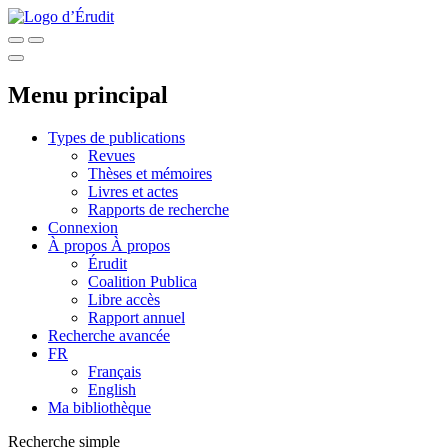
Menu principal
Types de publications
Revues
Thèses et mémoires
Livres et actes
Rapports de recherche
Connexion
À propos
À propos
Érudit
Coalition Publica
Libre accès
Rapport annuel
Recherche avancée
FR
Français
English
Ma bibliothèque
Recherche simple