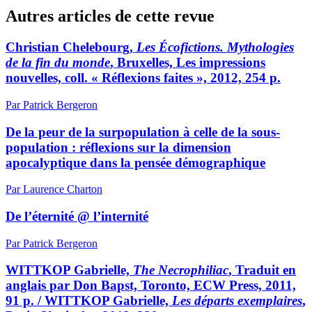
Autres articles de cette revue
Christian Chelebourg,
Les Écofictions. Mythologies
de la fin du monde
, Bruxelles, Les impressions
nouvelles, coll. « Réflexions faites », 2012, 254 p.
Par Patrick Bergeron
De la peur de la surpopulation à celle de la sous-
population : réflexions sur la dimension
apocalyptique dans la pensée démographique
Par Laurence Charton
De l’éternité @ l’internité
Par Patrick Bergeron
WITTKOP Gabrielle,
The Necrophiliac
, Traduit en
anglais par Don Bapst, Toronto, ECW Press, 2011,
91 p. / WITTKOP Gabrielle,
Les départs exemplaires
,