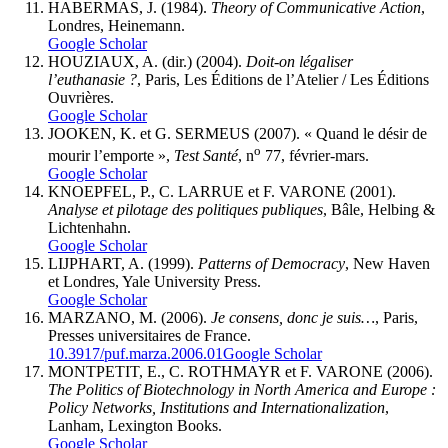
HABERMAS, J. (1984).
Theory of Communicative Action
,
Londres, Heinemann.
Google Scholar
HOUZIAUX, A. (dir.) (2004).
Doit-on légaliser
l’euthanasie
?
, Paris, Les Éditions de l’Atelier / Les Éditions
Ouvrières.
Google Scholar
JOOKEN, K. et G. SERMEUS (2007). « Quand le désir de
o
mourir l’emporte »,
Test Santé
, n
77, février-mars.
Google Scholar
KNOEPFEL, P., C. LARRUE et F. VARONE (2001).
Analyse et pilotage des politiques publiques
, Bâle, Helbing &
Lichtenhahn.
Google Scholar
LIJPHART, A. (1999).
Patterns of Democracy
, New Haven
et Londres, Yale University Press.
Google Scholar
MARZANO, M. (2006).
Je consens, donc je suis…
, Paris,
Presses universitaires de France.
10.3917/puf.marza.2006.01
Google Scholar
MONTPETIT, E., C. ROTHMAYR et F. VARONE (2006).
The Politics of Biotechnology in North America and Europe
:
Policy Networks, Institutions and Internationalization
,
Lanham, Lexington Books.
Google Scholar