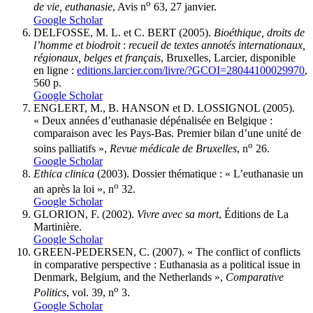
o
de vie, euthanasie
, Avis n
63, 27 janvier.
Google Scholar
DELFOSSE, M. L. et C. BERT (2005).
Bioéthique, droits de
l’homme et biodroit
:
recueil de textes annotés internationaux,
régionaux, belges et français
, Bruxelles, Larcier, disponible
en ligne :
editions.larcier.com/livre/?GCOI=28044100029970
,
560 p.
Google Scholar
ENGLERT, M., B. HANSON et D. LOSSIGNOL (2005).
« Deux années d’euthanasie dépénalisée en Belgique :
comparaison avec les Pays-Bas. Premier bilan d’une unité de
o
soins palliatifs »,
Revue médicale de Bruxelles
, n
26.
Google Scholar
Ethica clinica
(2003). Dossier thématique : « L’euthanasie un
o
an après la loi », n
32.
Google Scholar
GLORION, F. (2002).
Vivre avec sa mort
, Éditions de La
Martinière.
Google Scholar
GREEN-PEDERSEN, C. (2007). « The conflict of conflicts
in comparative perspective : Euthanasia as a political issue in
Denmark, Belgium, and the Netherlands »,
Comparative
o
Politics
, vol. 39, n
3.
Google Scholar