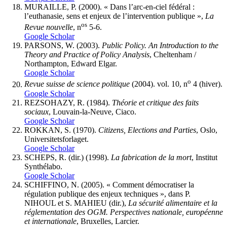
MURAILLE, P. (2000). « Dans l’arc-en-ciel fédéral :
l’euthanasie, sens et enjeux de l’intervention publique »,
La
os
Revue nouvelle
, n
5-6.
Google Scholar
PARSONS, W. (2003).
Public Policy. An Introduction to the
Theory and Practice of Policy Analysis
, Cheltenham /
Northampton, Edward Elgar.
Google Scholar
o
Revue suisse de science politique
(2004). vol. 10, n
4 (hiver).
Google Scholar
REZSOHAZY, R. (1984).
Théorie et critique des faits
sociaux
, Louvain-la-Neuve, Ciaco.
Google Scholar
ROKKAN, S. (1970).
Citizens, Elections and Parties
, Oslo,
Universitetsforlaget.
Google Scholar
SCHEPS, R. (dir.) (1998).
La fabrication de la mort
, Institut
Synthélabo.
Google Scholar
SCHIFFINO, N. (2005). « Comment démocratiser la
régulation publique des enjeux techniques », dans P.
NIHOUL et S. MAHIEU (dir.),
La sécurité alimentaire et la
réglementation des OGM. Perspectives nationale, européenne
et internationale
, Bruxelles, Larcier.