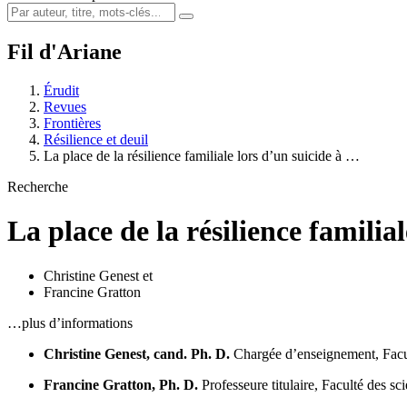
Fil d'Ariane
Érudit
Revues
Frontières
Résilience et deuil
La place de la résilience familiale lors d’un suicide à …
Recherche
La place de la résilience familia
Christine Genest
et
Francine Gratton
…plus d’informations
Christine Genest, cand. Ph. D.
Chargée d’enseignement, Facul
Francine Gratton, Ph. D.
Professeure titulaire, Faculté des s