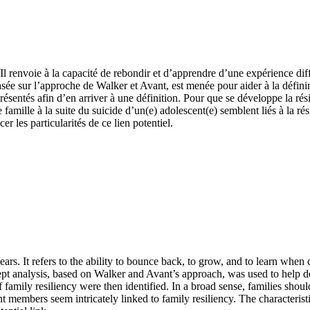
 Il renvoie à la capacité de rebondir et d’apprendre d’une expérience diff
ée sur l’approche de Walker et Avant, est menée pour aider à la définir.
résentés afin d’en arriver à une définition. Pour que se développe la résil
ille à la suite du suicide d’un(e) adolescent(e) semblent liés à la résili
r les particularités de ce lien potentiel.
ears. It refers to the ability to bounce back, to grow, and to learn when
ept analysis, based on Walker and Avant’s approach, was used to help de
family resiliency were then identified. In a broad sense, families shoul
t members seem intricately linked to family resiliency. The characterist