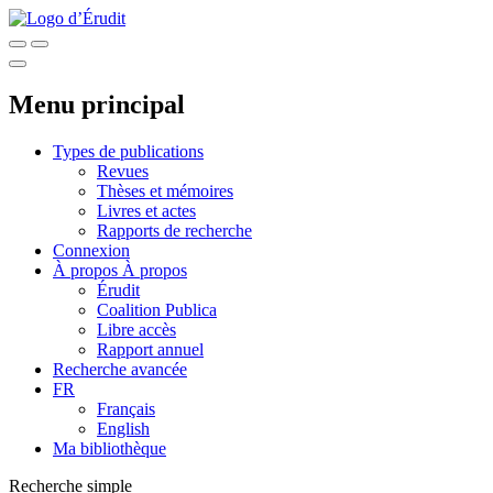
Menu principal
Types de publications
Revues
Thèses et mémoires
Livres et actes
Rapports de recherche
Connexion
À propos
À propos
Érudit
Coalition Publica
Libre accès
Rapport annuel
Recherche avancée
FR
Français
English
Ma bibliothèque
Recherche simple