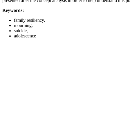
presented after the concept analysis in order to help understand this pot
Keywords:
family resiliency,
mourning,
suicide,
adolescence