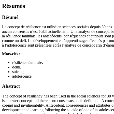
Résumés
Résumé
Le concept de résilience est utilisé en sciences sociales depuis 30 ans.
aucun consensus n’est établi actuellement. Une analyse de concept, bas
la résilience familiale, les antécédents, conséquences et attributs sont p
comme un défi. Le développement et l’apprentissage effectués par une fam
à l’adolescence sont présentées après l’analyse de concept afin d’énonce
Mots-clés :
résilience familiale,
deuil,
suicide,
adolescence
Abstract
The concept of resiliency has been used in the social sciences for 30 y
is a newer concept and there is no consensus on its definition. A conc
coping and invulnerability. Antecedent, consequences and attributes of 
development and learning following the suicide of one of its adolescen