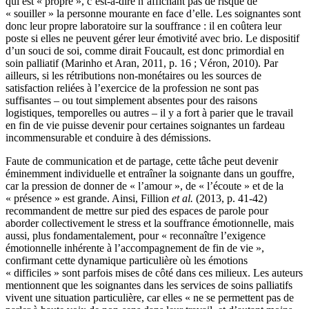
qui est « propre », c’est-à-dire n’affichant pas de risque de
« souiller » la personne mourante en face d’elle. Les soignantes sont
donc leur propre laboratoire sur la souffrance : il en coûtera leur
poste si elles ne peuvent gérer leur émotivité avec brio. Le dispositif
d’un souci de soi, comme dirait Foucault, est donc primordial en
soin palliatif (Marinho et Aran, 2011, p. 16 ; Véron, 2010). Par
ailleurs, si les rétributions non-monétaires ou les sources de
satisfaction reliées à l’exercice de la profession ne sont pas
suffisantes – ou tout simplement absentes pour des raisons
logistiques, temporelles ou autres – il y a fort à parier que le travail
en fin de vie puisse devenir pour certaines soignantes un fardeau
incommensurable et conduire à des démissions.
Faute de communication et de partage, cette tâche peut devenir
éminemment individuelle et entraîner la soignante dans un gouffre,
car la pression de donner de « l’amour », de « l’écoute » et de la
« présence » est grande. Ainsi, Fillion
et al.
(2013, p. 41-42)
recommandent de mettre sur pied des espaces de parole pour
aborder collectivement le stress et la souffrance émotionnelle, mais
aussi, plus fondamentalement, pour « reconnaître l’exigence
émotionnelle inhérente à l’accompagnement de fin de vie »,
confirmant cette dynamique particulière où les émotions
« difficiles » sont parfois mises de côté dans ces milieux. Les auteurs
mentionnent que les soignantes dans les services de soins palliatifs
vivent une situation particulière, car elles « ne se permettent pas de