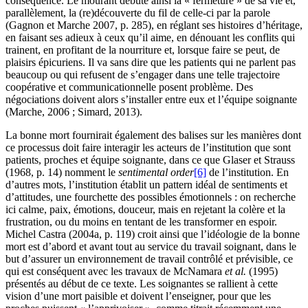
conséquence. Le mourant débute ainsi la « fermeture » de sa vie et,
parallèlement, la (re)découverte du fil de celle-ci par la parole
(Gagnon et Marche 2007, p. 285), en réglant ses histoires d’héritage,
en faisant ses adieux à ceux qu’il aime, en dénouant les conflits qui
trainent, en profitant de la nourriture et, lorsque faire se peut, de
plaisirs épicuriens. Il va sans dire que les patients qui ne parlent pas
beaucoup ou qui refusent de s’engager dans une telle trajectoire
coopérative et communicationnelle posent problème. Des
négociations doivent alors s’installer entre eux et l’équipe soignante
(Marche, 2006 ; Simard, 2013).
La bonne mort fournirait également des balises sur les manières dont
ce processus doit faire interagir les acteurs de l’institution que sont
patients, proches et équipe soignante, dans ce que Glaser et Strauss
(1968, p. 14) nomment le
sentimental order
[6]
de l’institution. En
d’autres mots, l’institution établit un pattern idéal de sentiments et
d’attitudes, une fourchette des possibles émotionnels : on recherche
ici calme, paix, émotions, douceur, mais en rejetant la colère et la
frustration, ou du moins en tentant de les transformer en espoir.
Michel Castra (2004a, p. 119) croit ainsi que l’idéologie de la bonne
mort est d’abord et avant tout au service du travail soignant, dans le
but d’assurer un environnement de travail contrôlé et prévisible, ce
qui est conséquent avec les travaux de McNamara
et al.
(1995)
présentés au début de ce texte. Les soignantes se rallient à cette
vision d’une mort paisible et doivent l’enseigner, pour que les