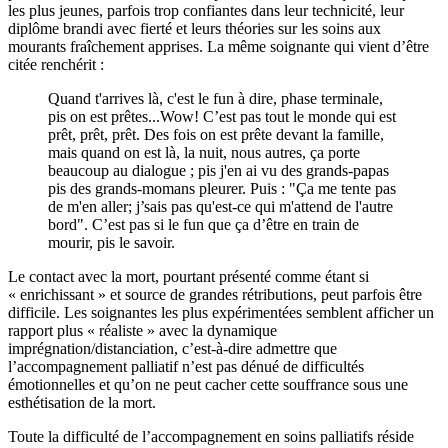
les plus jeunes, parfois trop confiantes dans leur technicité, leur
diplôme brandi avec fierté et leurs théories sur les soins aux
mourants fraîchement apprises. La même soignante qui vient d’être
citée renchérit :
Quand t'arrives là, c'est le fun à dire, phase terminale,
pis on est prêtes...Wow! C’est pas tout le monde qui est
prêt, prêt, prêt. Des fois on est prête devant la famille,
mais quand on est là, la nuit, nous autres, ça porte
beaucoup au dialogue ; pis j'en ai vu des grands-papas
pis des grands-momans pleurer. Puis : "Ça me tente pas
de m'en aller; j’sais pas qu'est-ce qui m'attend de l'autre
bord". C’est pas si le fun que ça d’être en train de
mourir, pis le savoir.
Le contact avec la mort, pourtant présenté comme étant si
« enrichissant » et source de grandes rétributions, peut parfois être
difficile. Les soignantes les plus expérimentées semblent afficher un
rapport plus « réaliste » avec la dynamique
imprégnation/distanciation, c’est-à-dire admettre que
l’accompagnement palliatif n’est pas dénué de difficultés
émotionnelles et qu’on ne peut cacher cette souffrance sous une
esthétisation de la mort.
Toute la difficulté de l’accompagnement en soins palliatifs réside