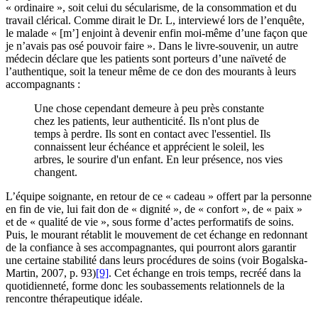
« ordinaire », soit celui du sécularisme, de la consommation et du
travail clérical. Comme dirait le Dr. L, interviewé lors de l’enquête,
le malade « [m’] enjoint à devenir enfin moi-même d’une façon que
je n’avais pas osé pouvoir faire ». Dans le livre-souvenir, un autre
médecin déclare que les patients sont porteurs d’une naïveté de
l’authentique, soit la teneur même de ce don des mourants à leurs
accompagnants :
Une chose cependant demeure à peu près constante
chez les patients, leur authenticité. Ils n'ont plus de
temps à perdre. Ils sont en contact avec l'essentiel. Ils
connaissent leur échéance et apprécient le soleil, les
arbres, le sourire d'un enfant. En leur présence, nos vies
changent.
L’équipe soignante, en retour de ce « cadeau » offert par la personne
en fin de vie, lui fait don de « dignité », de « confort », de « paix »
et de « qualité de vie », sous forme d’actes performatifs de soins.
Puis, le mourant rétablit le mouvement de cet échange en redonnant
de la confiance à ses accompagnantes, qui pourront alors garantir
une certaine stabilité dans leurs procédures de soins (voir Bogalska-
Martin, 2007, p. 93)
[9]
. Cet échange en trois temps, recréé dans la
quotidienneté, forme donc les soubassements relationnels de la
rencontre thérapeutique idéale.