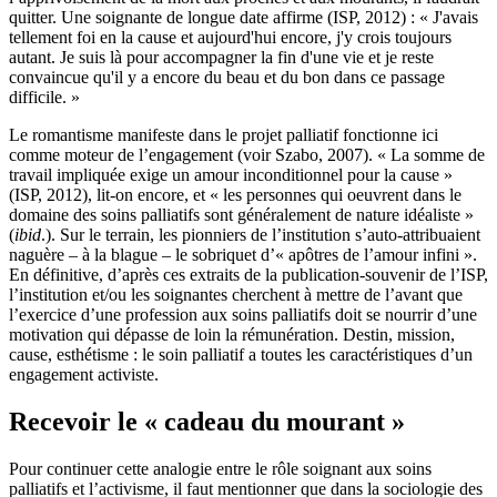
quitter. Une soignante de longue date affirme (ISP, 2012) : « J'avais
tellement foi en la cause et aujourd'hui encore, j'y crois toujours
autant. Je suis là pour accompagner la fin d'une vie et je reste
convaincue qu'il y a encore du beau et du bon dans ce passage
difficile. »
Le romantisme manifeste dans le projet palliatif fonctionne ici
comme moteur de l’engagement (voir Szabo, 2007). « La somme de
travail impliquée exige un amour inconditionnel pour la cause »
(ISP, 2012), lit-on encore, et « les personnes qui oeuvrent dans le
domaine des soins palliatifs sont généralement de nature idéaliste »
(
ibid
.). Sur le terrain, les pionniers de l’institution s’auto-attribuaient
naguère – à la blague – le sobriquet d’« apôtres de l’amour infini ».
En définitive, d’après ces extraits de la publication-souvenir de l’ISP,
l’institution et/ou les soignantes cherchent à mettre de l’avant que
l’exercice d’une profession aux soins palliatifs doit se nourrir d’une
motivation qui dépasse de loin la rémunération. Destin, mission,
cause, esthétisme : le soin palliatif a toutes les caractéristiques d’un
engagement activiste.
Recevoir le « cadeau du mourant »
Pour continuer cette analogie entre le rôle soignant aux soins
palliatifs et l’activisme, il faut mentionner que dans la sociologie des