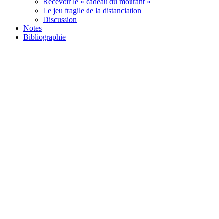
Recevoir le « cadeau du mourant »
Le jeu fragile de la distanciation
Discussion
Notes
Bibliographie