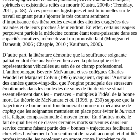
spirituels et existentiels reliés au mourir (Castra, 2004b ; Tremblay,
2011, p. 68). À ces pressions logistiques et institutionnelles sur le
travail soignant peut s’ajouter le très courant sentiment
d’impuissance des thérapeutes devant des attentes exagérées des
malades et de leurs proches à leur endroit. En effet, certains usagers
perçoivent parfois la médecine comme étant toute-puissante dans ses
capacités curatives, même devant un pronostic fatal (Mongeau et
Daneault, 2006 ; Chapple, 2010 ; Kaufman, 2006).
D’autre part, la littérature démontre que la souffrance soignante
palliative doit être analysée en lien avec la philosophie et les
représentations véhiculées au sein de ce champ professionnel.
L’anthropologue Beverly McNamara et ses collègues Charles
Waddell et Margaret Colvin (1995) avançaient, depuis l’Australie
des années quatre-vingt-dix, que l’origine principale des stresseurs
émotionnels dans les contextes de soins de fin de vie se situait
essentiellement dans les « menaces » multiples à l’idéal de la bonne
mort. La théorie de McNamara
et al.
(1995, p. 230) suppose que la
trajectoire de bonne mort fonctionnerait comme un mécanisme de
coping
que les soignantes mettraient en place pour éviter le
burnout
et la fatigue compassionnelle à moyen terme. En d’autres mots, le
fait de qualifier et de classer certaines morts survenues dans leur
service comme faisant partie des « bonnes » trajectoires faciliterait
chez elles l’avènement d’un sentiment de travail accompli et d’utilité
professionnelle, les protégeant en amont contre l’expérience de