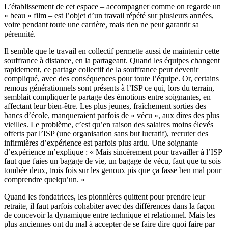
L’établissement de cet espace – accompagner comme on regarde un
« beau » film – est l’objet d’un travail répété sur plusieurs années,
voire pendant toute une carrière, mais rien ne peut garantir sa
pérennité.
Il semble que le travail en collectif permette aussi de maintenir cette
souffrance à distance, en la partageant. Quand les équipes changent
rapidement, ce partage collectif de la souffrance peut devenir
compliqué, avec des conséquences pour toute l’équipe. Or, certains
remous générationnels sont présents à l’ISP ce qui, lors du terrain,
semblait compliquer le partage des émotions entre soignantes, en
affectant leur bien-être. Les plus jeunes, fraîchement sorties des
bancs d’école, manqueraient parfois de « vécu », aux dires des plus
vieilles. Le problème, c’est qu’en raison des salaires moins élevés
offerts par l’ISP (une organisation sans but lucratif), recruter des
infirmières d’expérience est parfois plus ardu. Une soignante
d’expérience m’explique : « Mais sincèrement pour travailler à l’ISP
faut que t'aies un bagage de vie, un bagage de vécu, faut que tu sois
tombée deux, trois fois sur les genoux pis que ça fasse ben mal pour
comprendre quelqu’un. »
Quand les fondatrices, les pionnières quittent pour prendre leur
retraite, il faut parfois cohabiter avec des différences dans la façon
de concevoir la dynamique entre technique et relationnel. Mais les
plus anciennes ont du mal à accepter de se faire dire quoi faire par