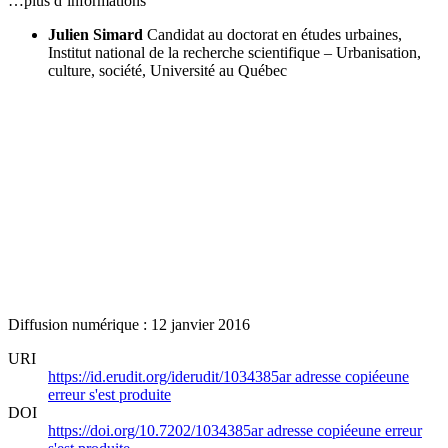
…plus d’informations
Julien Simard
Candidat au doctorat en études urbaines,
Institut national de la recherche scientifique – Urbanisation,
culture, société, Université au Québec
Diffusion numérique : 12 janvier 2016
URI
https://id.erudit.org/iderudit/1034385ar
adresse copiée
une
erreur s'est produite
DOI
https://doi.org/10.7202/1034385ar
adresse copiée
une erreur