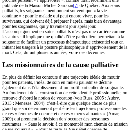
proches puissent « l’apprivoiser », comme titrait récemment une
publicité de la Maison Michel-Sarrazin
[7]
de Québec. Aux soins
palliatifs, les soignantes mentionnent souvent que « la vie
continue » : pour le malade qui peut encore vivre, pour les
survivants, qui doivent déjà préparer l’après, mais bien davantage
pour les soignantes, qui y travaillent jour après jour.
L’accompagnement en soins palliatifs n’est pas une carrière comme
les autres : il implique une qualité d’être particulière permettant à la
soignante de faciliter un processus thérapeutique existentiel tout en
initiant les usagers à la posture philosophique d’apprivoisement de la
mort. Cela, durant plusieurs années, voire des décennies.
Les missionnaires de la cause palliative
En plus de définir les contours d’une trajectoire idéale du mourir
pour les patients, l’idéal de soin en milieu palliatif se décline
également dans l’établissement d’un profil particulier de soignante.
Au fondement de la construction de cette identité professionnelle, on
retrouve d’abord la notion de vocation (voir Russ, 2005 ; Aubry,
2013 ; Menezes, 2004), c’est-à-dire que quelque chose de plus
grand que soi déterminerait peut-être les trajectoires professionnelles
de ces « femmes de coeur » et de ces « mères aimantes » (Amar,
2009) qui prennent la décision de s’occuper des personnes
mourantes : « Sans le savoir, à ce moment-là mon chemin de mission
de vie s'ouvrait », « Pour le reste, la Vie s'était chargée de