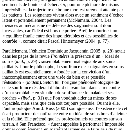
sentiments de honte et d’échec. Or, pour une pléthore de raisons
imprévisibles, la trajectoire de bonne mort est rarement atteinte par
les patients. Les soignantes vivent alors avec un sentiment d’échec
latent et potentiellement permanent (McNamara, 2004). Les
menaces au mécanisme de défense des soignantes sont donc
incessantes, car l’idéal est hors de portée. Bref, le mourir est un
« équilibre fragile entre des impondérables et des possibilités de
contrôle », comme dirait Pascal Hintermeyer (2004, p. 77).
Parallèlement, l’éthicien Dominique Jacquemin (2005, p. 28) notait
dans les pages de la revue
Frontières
la présence d’un « idéal de
soin » (
ibid
., p. 29) vraisemblablement inatteignable aux soins
palliatifs. Pour le philosophe, la souffrance des soignantes en soins
palliatifs est essentiellement « fondée sur la conviction d’un
inaccomplissement entre une visée du bien et sa possible
réalisation » (
ibidem
). Selon lui, l’origine phénoménologique de
cette souffrance résiderait d’abord et avant tout dans la rencontre
d’un « semblable en situation de souffrance : le malade et ses
proches » (
ibid
., p. 31) que l’on voudrait aider au mieux de ses
capacités, mais sans que cela soit toujours possible. Quant à elle,
l’anthropologue Ann J. Russ (2005) souligne aussi l’existence de cet
écart producteur de souffrance entre un idéal de soins hors d’atteinte
et la réalité. Elle prétend que les professionnels rencontrés sur son
terrain, à San Francisco, « furent appelées à performer l’impossible :
donner complètement, en n’arrêtant jamais de le faire, tels de purs