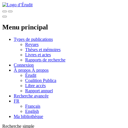
Menu principal
Types de publications
Revues
Thèses et mémoires
Livres et actes
Rapports de recherche
Connexion
À propos
À propos
Érudit
Coalition Publica
Libre accès
Rapport annuel
Recherche avancée
FR
Français
English
Ma bibliothèque
Recherche simple