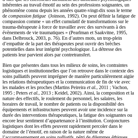
inhérentes au travail émotif au sein des professions soignantes, un
phénomène connu depuis les années quatre-vingt-dix sous le terme
de
compassion fatigue
(Joinson, 1992). On peut définir la fatigue de
compassion comme « un effet cumulatif de transformations sur le
trauma-thérapeute à force de travailler avec des survivants à des
évènements de vie traumatiques » (Pearlman et Saakvitne, 1995,
dans Delbrouck, 2003, p. 76). En d’autres mots, un trop-plein
d’empathie de la part des thérapeutes peut ouvrir des brèches
potentielles dans leur intégrité psychologique. La détresse des
patients leur parvient alors par contretransfert.
Bien que présentes dans tous les milieux de soins, les contraintes
logistiques et institutionnelles que l’on retrouve dans le contexte des
soins palliatifs peuvent imprégner de manière particulièrement aigüe
les relations thérapeutiques et la communication de fin de vie avec
les malades et les proches (Martins Peireira
et al.
, 2011 ; Vachon,
1995 ; Peters
et al.
, 2013 ; Keidel, 2002). Ainsi, la composition et la
nature des effectifs, le roulement du personnel, les salaires, les
horaires de travail, le nombre de patients ou la disponibilité des
équipements et infrastructures peuvent avoir une incidence sur la
durée des interventions thérapeutiques, la fatigue des soignantes ou
encore leur sentiment d’appartenance à l’institution. Conjonctures
logistiques dont les effets peuvent rapidement percoler dans le
domaine de l’émotif, en raison de la nature même de
l’accompagnement en soins palliatifs, pétri de dilemmes éthiques,