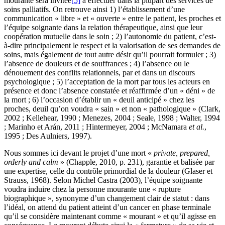
mourante sera invitée
[5]
à effectuer dans la plupart des services de
soins palliatifs. On retrouve ainsi 1) l’établissement d’une
communication « libre » et « ouverte » entre le patient, les proches et
l’équipe soignante dans la relation thérapeutique, ainsi que leur
coopération mutuelle dans le soin ; 2) l’autonomie du patient, c’est-
à-dire principalement le respect et la valorisation de ses demandes de
soins, mais également de tout autre désir qu’il pourrait formuler ; 3)
l’absence de douleurs et de souffrances ; 4) l’absence ou le
dénouement des conflits relationnels, par et dans un discours
psychologique ; 5) l’acceptation de la mort par tous les acteurs en
présence et donc l’absence constatée et réaffirmée d’un « déni » de
la mort ; 6) l’occasion d’établir un « deuil anticipé » chez les
proches, deuil qu’on voudra « sain » et non « pathologique » (Clark,
2002 ; Kellehear, 1990 ; Menezes, 2004 ; Seale, 1998 ; Walter, 1994
; Marinho et Arán, 2011 ; Hintermeyer, 2004 ; McNamara
et al.
,
1995 ; Des Aulniers, 1997).
Nous sommes ici devant le projet d’une mort «
private, prepared,
orderly and calm
» (Chapple, 2010, p. 231), garantie et balisée par
une expertise, celle du contrôle primordial de la douleur (Glaser et
Strauss, 1968). Selon Michel Castra (2003), l’équipe soignante
voudra induire chez la personne mourante une « rupture
biographique », synonyme d’un changement clair de statut : dans
l’idéal, on attend du patient atteint d’un cancer en phase terminale
qu’il se considère maintenant comme « mourant » et qu’il agisse en