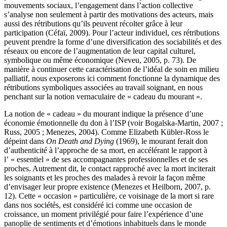
mouvements sociaux, l’engagement dans l’action collective
s’analyse non seulement à partir des motivations des acteurs, mais
aussi des rétributions qu’ils peuvent récolter grâce à leur
participation (Céfaï, 2009). Pour l’acteur individuel, ces rétributions
peuvent prendre la forme d’une diversification des sociabilités et des
réseaux ou encore de l’augmentation de leur capital culturel,
symbolique ou même économique (Neveu, 2005, p. 73). De
manière à continuer cette caractérisation de l’idéal de soin en milieu
palliatif, nous exposerons ici comment fonctionne la dynamique des
rétributions symboliques associées au travail soignant, en nous
penchant sur la notion vernaculaire de « cadeau du mourant ».
La notion de « cadeau » du mourant indique la présence d’une
économie émotionnelle du don à l’ISP (voir Bogalska-Martin, 2007 ;
Russ, 2005 ; Menezes, 2004). Comme Elizabeth Kübler-Ross le
dépeint dans
On Death and Dying
(1969), le mourant ferait don
d’authenticité à l’approche de sa mort, en accélérant le rapport à
l’ « essentiel » de ses accompagnantes professionnelles et de ses
proches. Autrement dit, le contact rapproché avec la mort inciterait
les soignants et les proches des malades à revoir la façon même
d’envisager leur propre existence (Menezes et Heilborn, 2007, p.
12). Cette « occasion » particulière, ce voisinage de la mort si rare
dans nos sociétés, est considéré ici comme une occasion de
croissance, un moment privilégié pour faire l’expérience d’une
panoplie de sentiments et d’émotions inhabituels dans le monde