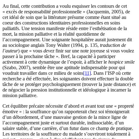
Au final, cette contribution a voulu esquisser les contours de cet
« excès de responsabilité professionnelle » (Jacquemin, 2005), de
cet idéal de soin que la littérature présume comme étant situé au
coeur des constructions identitaires professionnelles en soins
palliatifs. Une tension manifeste réside entre l’esthétisation de la
mort, la mission palliative et la réalité quotidienne de
l’accompagnement. Une soignante hospitalière aurait justement dit
au sociologue anglais Tony Walter (1994, p. 135,
traduction de
l’auteur
) que « vous
devez
finir sur une note joyeuse si vous voulez
passer à la prochaine tâche ». Bref, la capacité à participer
activement à cette dynamique de l’espoir, à afficher le
hospice smile
(Szabo, 2007), semble être une aptitude indispensable pour qui
voudrait travailler dans ce milieu de soins
[11]
. Dans l’ISP où cette
recherche a été effectuée, les soignantes doivent effectuer la double
tâche de se protéger psychologiquement (trouver la juste distance) et
de négocier la pression institutionnelle et idéologique à incarner la
mission palliative.
Cet équilibre précaire nécessite d’abord et avant tout une « propreté
émotive » : la souffrance qu’on rapporterait chez soi témoignerait
d’un débordement, d’une mauvaise gestion de la mince ligne de
l’accompagnement juste et surtout durable, indissociable, d’un
salaire stable, d’une carrière, d’un futur dans ce champ de pratique.
Les territoires de la souffrance du malade s’ouvriront totalement à