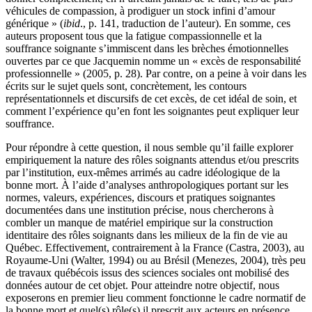
véhicules de compassion, à prodiguer un stock infini d’amour
générique » (
ibid
., p. 141, traduction de l’auteur). En somme, ces
auteurs proposent tous que la fatigue compassionnelle et la
souffrance soignante s’immiscent dans les brèches émotionnelles
ouvertes par ce que Jacquemin nomme un « excès de responsabilité
professionnelle » (2005, p. 28). Par contre, on a peine à voir dans les
écrits sur le sujet quels sont, concrètement, les contours
représentationnels et discursifs de cet excès, de cet idéal de soin, et
comment l’expérience qu’en font les soignantes peut expliquer leur
souffrance.
Pour répondre à cette question, il nous semble qu’il faille explorer
empiriquement la nature des rôles soignants attendus et/ou prescrits
par l’institution, eux-mêmes arrimés au cadre idéologique de la
bonne mort. À l’aide d’analyses anthropologiques portant sur les
normes, valeurs, expériences, discours et pratiques soignantes
documentées dans une institution précise, nous chercherons à
combler un manque de matériel empirique sur la construction
identitaire des rôles soignants dans les milieux de la fin de vie au
Québec. Effectivement, contrairement à la France (Castra, 2003), au
Royaume-Uni (Walter, 1994) ou au Brésil (Menezes, 2004), très peu
de travaux québécois issus des sciences sociales ont mobilisé des
données autour de cet objet. Pour atteindre notre objectif, nous
exposerons en premier lieu comment fonctionne le cadre normatif de
la bonne mort et quel(s) rôle(s) il prescrit aux acteurs en présence