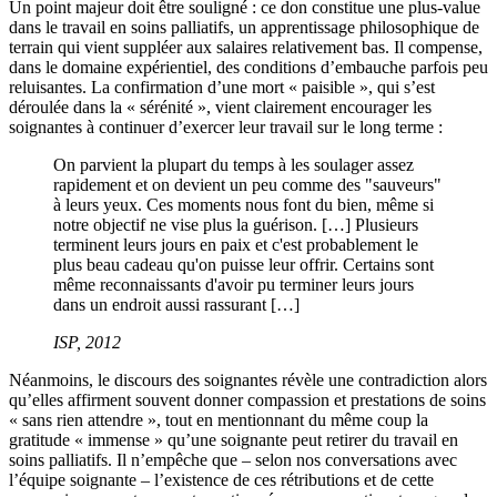
Un point majeur doit être souligné : ce don constitue une plus-value
dans le travail en soins palliatifs, un apprentissage philosophique de
terrain qui vient suppléer aux salaires relativement bas. Il compense,
dans le domaine expérientiel, des conditions d’embauche parfois peu
reluisantes. La confirmation d’une mort « paisible », qui s’est
déroulée dans la « sérénité », vient clairement encourager les
soignantes à continuer d’exercer leur travail sur le long terme :
On parvient la plupart du temps à les soulager assez
rapidement et on devient un peu comme des "sauveurs"
à leurs yeux. Ces moments nous font du bien, même si
notre objectif ne vise plus la guérison. […] Plusieurs
terminent leurs jours en paix et c'est probablement le
plus beau cadeau qu'on puisse leur offrir. Certains sont
même reconnaissants d'avoir pu terminer leurs jours
dans un endroit aussi rassurant […]
ISP, 2012
Néanmoins, le discours des soignantes révèle une contradiction alors
qu’elles affirment souvent donner compassion et prestations de soins
« sans rien attendre », tout en mentionnant du même coup la
gratitude « immense » qu’une soignante peut retirer du travail en
soins palliatifs. Il n’empêche que – selon nos conversations avec
l’équipe soignante – l’existence de ces rétributions et de cette