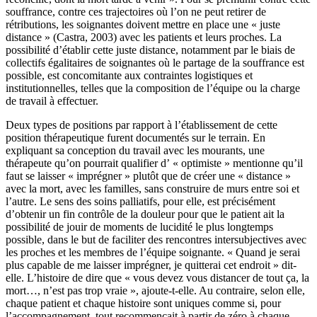
souffrance, contre ces trajectoires où l’on ne peut retirer de
rétributions, les soignantes doivent mettre en place une « juste
distance » (Castra, 2003) avec les patients et leurs proches. La
possibilité d’établir cette juste distance, notamment par le biais de
collectifs égalitaires de soignantes où le partage de la souffrance est
possible, est concomitante aux contraintes logistiques et
institutionnelles, telles que la composition de l’équipe ou la charge
de travail à effectuer.
Deux types de positions par rapport à l’établissement de cette
position thérapeutique furent documentés sur le terrain. En
expliquant sa conception du travail avec les mourants, une
thérapeute qu’on pourrait qualifier d’ « optimiste » mentionne qu’il
faut se laisser « imprégner » plutôt que de créer une « distance »
avec la mort, avec les familles, sans construire de murs entre soi et
l’autre. Le sens des soins palliatifs, pour elle, est précisément
d’obtenir un fin contrôle de la douleur pour que le patient ait la
possibilité de jouir de moments de lucidité le plus longtemps
possible, dans le but de faciliter des rencontres intersubjectives avec
les proches et les membres de l’équipe soignante. « Quand je serai
plus capable de me laisser imprégner, je quitterai cet endroit » dit-
elle. L’histoire de dire que « vous devez vous distancer de tout ça, la
mort…, n’est pas trop vraie », ajoute-t-elle. Au contraire, selon elle,
chaque patient et chaque histoire sont uniques comme si, pour
l’accompagnement, tout recommençait à partir de zéro à chaque