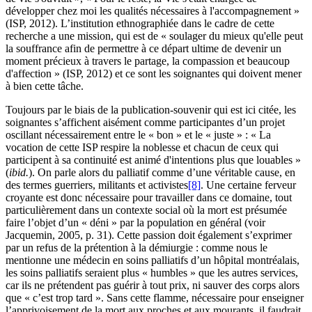
développer chez moi les qualités nécessaires à l'accompagnement »
(ISP, 2012). L’institution ethnographiée dans le cadre de cette
recherche a une mission, qui est de « soulager du mieux qu'elle peut
la souffrance afin de permettre à ce départ ultime de devenir un
moment précieux à travers le partage, la compassion et beaucoup
d'affection » (ISP, 2012) et ce sont les soignantes qui doivent mener
à bien cette tâche.
Toujours par le biais de la publication-souvenir qui est ici citée, les
soignantes s’affichent aisément comme participantes d’un projet
oscillant nécessairement entre le « bon » et le « juste » : « La
vocation de cette ISP respire la noblesse et chacun de ceux qui
participent à sa continuité est animé d'intentions plus que louables »
(
ibid.
). On parle alors du palliatif comme d’une véritable cause, en
des termes guerriers, militants et activistes
[8]
. Une certaine ferveur
croyante est donc nécessaire pour travailler dans ce domaine, tout
particulièrement dans un contexte social où la mort est présumée
faire l’objet d’un « déni » par la population en général (voir
Jacquemin, 2005, p. 31). Cette passion doit également s’exprimer
par un refus de la prétention à la démiurgie : comme nous le
mentionne une médecin en soins palliatifs d’un hôpital montréalais,
les soins palliatifs seraient plus « humbles » que les autres services,
car ils ne prétendent pas guérir à tout prix, ni sauver des corps alors
que « c’est trop tard ». Sans cette flamme, nécessaire pour enseigner
l’apprivoisement de la mort aux proches et aux mourants, il faudrait