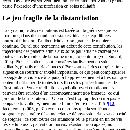
reconnaissance est souvent mentionnée comme motivant en grande
partie l’exercice d’une profession en soins palliatifs.
Le jeu fragile de la distanciation
La dynamique des rétributions est basée sur la prémisse que les
mourants, dans des conditions stables, idéales et équilibrées,
pourront faire don d’authenticité aux soignantes de manière
continue. Or, tel que mentionné au début de cette contribution, les
trajectoires des patients admis aux soins palliatifs ne cadrent pas
toutes dans le modèle de la bonne mort, au contraire (voir Simard,
2013). Plus les patients sont transférés tardivement en soins
palliatifs, plus ils ont de chances d’être soumis à des complications
aigües et de souffrir d’anxiété importante, ce qui peut compliquer le
passage de la violence à la paix, à l’apprivoisement et à l’espoir, que
tentent d’effectuer de toutes leurs forces les professionnelles de
l’institution. Peu de rétributions symboliques et émotionnelles
peuvent être retirées d’un accompagnement trop brusque, ce qui
produit de la frustration : « Quand c’est trop rapide, on n’a pas le
temps de travailler », mentionne l’une d’entre elles à l’ISP
[10]
.
Jacquemin (2005, p. 31) écrit à ce propos que la souffrance
soignante peut naître d’ « une relative dépossession dans sa capacité
de soigner : ce sont toutes ces situations où le patient en fin de vie
résiste lui aussi : patient douloureux-résistant, non apaisé, non
réconcilié, dont la mort tarde à venir ». Pour se prémunir contre cette