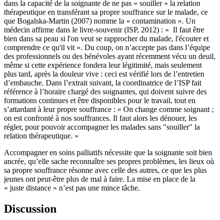
dans la capacité de la soignante de ne pas « souiller » la relation
thérapeutique en transférant sa propre souffrance sur le malade, ce
que Bogalska-Martin (2007) nomme la « contamination ». Un
médecin affirme dans le livre-souvenir (ISP, 2012) : « Il faut être
bien dans sa peau si l'on veut se rapprocher du malade, l'écouter et
comprendre ce qu'il vit ». Du coup, on n’accepte pas dans l’équipe
des professionnels ou des bénévoles ayant récemment vécu un deuil,
même si cette expérience fondera leur légitimité, mais seulement
plus tard, après la douleur vive : ceci est vérifié lors de l’entretien
d’embauche. Dans l’extrait suivant, la coordinatrice de l’ISP fait
référence à l’horaire chargé des soignantes, qui doivent suivre des
formations continues et être disponibles pour le travail, tout en
s’attardant à leur propre souffrance : « On change comme soignant ;
on est confronté à nos souffrances. Il faut alors les dénouer, les
régler, pour pouvoir accompagner les malades sans "souiller" la
relation thérapeutique. »
Accompagner en soins palliatifs nécessite que la soignante soit bien
ancrée, qu’elle sache reconnaître ses propres problèmes, les lieux où
sa propre souffrance résonne avec celle des autres, ce que les plus
jeunes ont peut-être plus de mal à faire. La mise en place de la
« juste distance » n’est pas une mince tâche.
Discussion