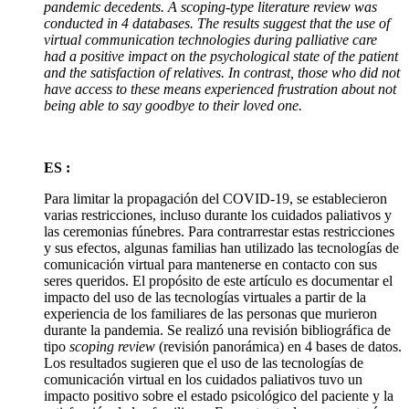
pandemic decedents. A scoping-type literature review was
conducted in 4 databases. The results suggest that the use of
virtual communication technologies during palliative care
had a positive impact on the psychological state of the patient
and the satisfaction of relatives. In contrast, those who did not
have access to these means experienced frustration about not
being able to say goodbye to their loved one.
ES :
Para limitar la propagación del COVID-19, se establecieron
varias restricciones, incluso durante los cuidados paliativos y
las ceremonias fúnebres. Para contrarrestar estas restricciones
y sus efectos, algunas familias han utilizado las tecnologías de
comunicación virtual para mantenerse en contacto con sus
seres queridos. El propósito de este artículo es documentar el
impacto del uso de las tecnologías virtuales a partir de la
experiencia de los familiares de las personas que murieron
durante la pandemia. Se realizó una revisión bibliográfica de
tipo
scoping review
(revisión panorámica) en 4 bases de datos.
Los resultados sugieren que el uso de las tecnologías de
comunicación virtual en los cuidados paliativos tuvo un
impacto positivo sobre el estado psicológico del paciente y la