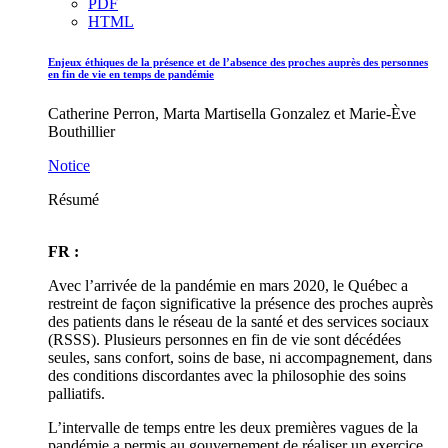
PDF
HTML
Enjeux éthiques de la présence et de l’absence des proches auprès des personnes
en fin de vie en temps de pandémie
Catherine Perron, Marta Martisella Gonzalez et Marie-Ève
Bouthillier
Notice
Résumé
FR :
Avec l’arrivée de la pandémie en mars 2020, le Québec a
restreint de façon significative la présence des proches auprès
des patients dans le réseau de la santé et des services sociaux
(RSSS). Plusieurs personnes en fin de vie sont décédées
seules, sans confort, soins de base, ni accompagnement, dans
des conditions discordantes avec la philosophie des soins
palliatifs.
L’intervalle de temps entre les deux premières vagues de la
pandémie a permis au gouvernement de réaliser un exercice