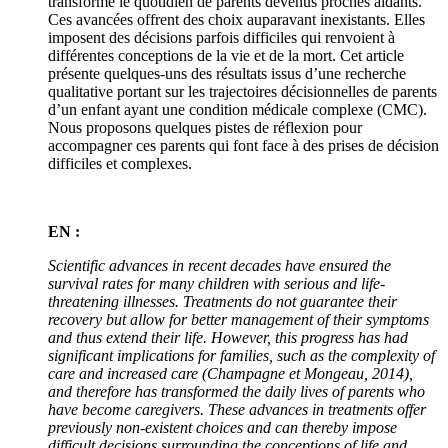
transforme le quotidien de parents devenus proches aidants.
Ces avancées offrent des choix auparavant inexistants. Elles
imposent des décisions parfois difficiles qui renvoient à
différentes conceptions de la vie et de la mort. Cet article
présente quelques-uns des résultats issus d’une recherche
qualitative portant sur les trajectoires décisionnelles de parents
d’un enfant ayant une condition médicale complexe (CMC).
Nous proposons quelques pistes de réflexion pour
accompagner ces parents qui font face à des prises de décision
difficiles et complexes.
EN :
Scientific advances in recent decades have ensured the
survival rates for many children with serious and life-
threatening illnesses. Treatments do not guarantee their
recovery but allow for better management of their symptoms
and thus extend their life. However, this progress has had
significant implications for families, such as the complexity of
care and increased care (Champagne et Mongeau, 2014),
and therefore has transformed the daily lives of parents who
have become caregivers. These advances in treatments offer
previously non-existent choices and can thereby impose
difficult decisions surrounding the conceptions of life and