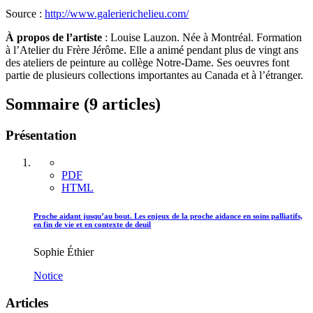
Source :
http://www.galerierichelieu.com/
À propos de l’artiste
: Louise Lauzon. Née à Montréal. Formation
à l’Atelier du Frère Jérôme. Elle a animé pendant plus de vingt ans
des ateliers de peinture au collège Notre-Dame. Ses oeuvres font
partie de plusieurs collections importantes au Canada et à l’étranger.
Sommaire (9 articles)
Présentation
PDF
HTML
Proche aidant jusqu’au bout. Les enjeux de la proche aidance en soins palliatifs,
en fin de vie et en contexte de deuil
Sophie Éthier
Notice
Articles