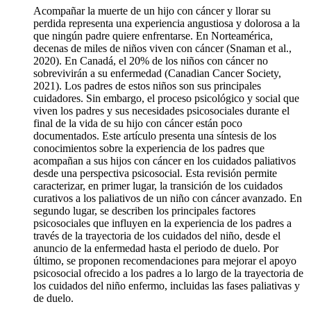
Acompañar la muerte de un hijo con cáncer y llorar su
perdida representa una experiencia angustiosa y dolorosa a la
que ningún padre quiere enfrentarse. En Norteamérica,
decenas de miles de niños viven con cáncer (Snaman et al.,
2020). En Canadá, el 20% de los niños con cáncer no
sobrevivirán a su enfermedad (Canadian Cancer Society,
2021). Los padres de estos niños son sus principales
cuidadores. Sin embargo, el proceso psicológico y social que
viven los padres y sus necesidades psicosociales durante el
final de la vida de su hijo con cáncer están poco
documentados. Este artículo presenta una síntesis de los
conocimientos sobre la experiencia de los padres que
acompañan a sus hijos con cáncer en los cuidados paliativos
desde una perspectiva psicosocial. Esta revisión permite
caracterizar, en primer lugar, la transición de los cuidados
curativos a los paliativos de un niño con cáncer avanzado. En
segundo lugar, se describen los principales factores
psicosociales que influyen en la experiencia de los padres a
través de la trayectoria de los cuidados del niño, desde el
anuncio de la enfermedad hasta el periodo de duelo. Por
último, se proponen recomendaciones para mejorar el apoyo
psicosocial ofrecido a los padres a lo largo de la trayectoria de
los cuidados del niño enfermo, incluidas las fases paliativas y
de duelo.