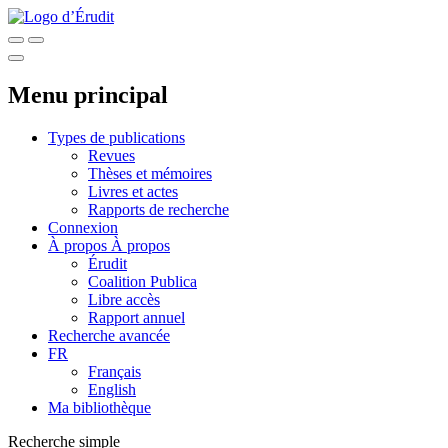
Menu principal
Types de publications
Revues
Thèses et mémoires
Livres et actes
Rapports de recherche
Connexion
À propos
À propos
Érudit
Coalition Publica
Libre accès
Rapport annuel
Recherche avancée
FR
Français
English
Ma bibliothèque
Recherche simple