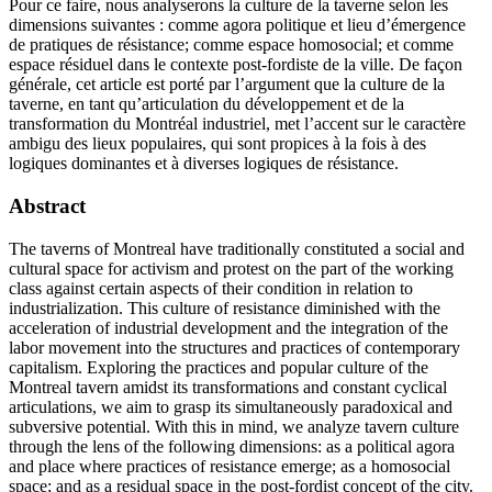
Pour ce faire, nous analyserons la culture de la taverne selon les
dimensions suivantes : comme agora politique et lieu d’émergence
de pratiques de résistance; comme espace homosocial; et comme
espace résiduel dans le contexte post-fordiste de la ville. De façon
générale, cet article est porté par l’argument que la culture de la
taverne, en tant qu’articulation du développement et de la
transformation du Montréal industriel, met l’accent sur le caractère
ambigu des lieux populaires, qui sont propices à la fois à des
logiques dominantes et à diverses logiques de résistance.
Abstract
The taverns of Montreal have traditionally constituted a social and
cultural space for activism and protest on the part of the working
class against certain aspects of their condition in relation to
industrialization. This culture of resistance diminished with the
acceleration of industrial development and the integration of the
labor movement into the structures and practices of contemporary
capitalism. Exploring the practices and popular culture of the
Montreal tavern amidst its transformations and constant cyclical
articulations, we aim to grasp its simultaneously paradoxical and
subversive potential. With this in mind, we analyze tavern culture
through the lens of the following dimensions: as a political agora
and place where practices of resistance emerge; as a homosocial
space; and as a residual space in the post-fordist concept of the city.