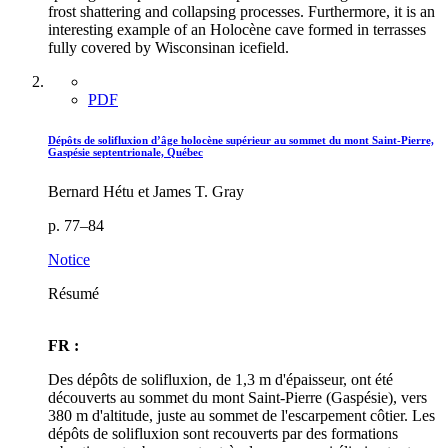
frost shattering and collapsing processes. Furthermore, it is an
interesting example of an Holocène cave formed in terrasses
fully covered by Wisconsinan icefield.
PDF
Dépôts de solifluxion d’âge holocène supérieur au sommet du mont Saint-Pierre,
Gaspésie septentrionale, Québec
Bernard Hétu et James T. Gray
p. 77–84
Notice
Résumé
FR :
Des dépôts de solifluxion, de 1,3 m d'épaisseur, ont été
découverts au sommet du mont Saint-Pierre (Gaspésie), vers
380 m d'altitude, juste au sommet de l'escarpement côtier. Les
dépôts de solifluxion sont recouverts par des formations