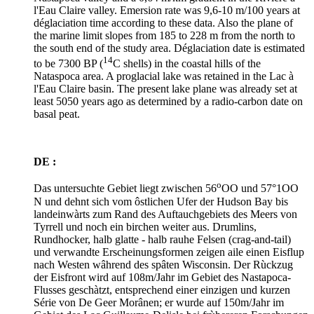
l'Eau Claire valley. Emersion rate was 9,6-10 m/100 years at
déglaciation time according to these data. Also the plane of
the marine limit slopes from 185 to 228 m from the north to
the south end of the study area. Déglaciation date is estimated
14
to be 7300 BP (
C shells) in the coastal hills of the
Nataspoca area. A proglacial lake was retained in the Lac à
l'Eau Claire basin. The present lake plane was already set at
least 5050 years ago as determined by a radio-carbon date on
basal peat.
DE :
o
Das untersuchte Gebiet liegt zwischen 56
OO und 57°1OO
N und dehnt sich vom ôstlichen Ufer der Hudson Bay bis
landeinwàrts zum Rand des Auftauchgebiets des Meers von
Tyrrell und noch ein birchen weiter aus. Drumlins,
Rundhocker, halb glatte - halb rauhe Felsen (crag-and-tail)
und verwandte Erscheinungsformen zeigen aile einen Eisflup
nach Westen wâhrend des spâten Wisconsin. Der Rùckzug
der Eisfront wird auf 108m/Jahr im Gebiet des Nastapoca-
Flusses geschàtzt, entsprechend einer einzigen und kurzen
Série von De Geer Morânen; er wurde auf 150m/Jahr im