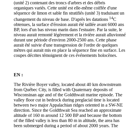
(unité 2) contenant des troncs d'arbres et des débris
organiques variés. Cette unité est elle-même coiffée d'une
séquence de limon et sable fin stratifiés (unité 3) traduisant un
14
changement du niveau de base. D'après les datations
C
obtenues, la surface d'érosion aurait été taillée avant 6000 ans
BP, lors d'un bas niveau marin dans l'estuaire. Par la suite, le
niveau aurait remonté légèrement et la rivière aurait alluvionné
durant une période d'environ 2000-2500 ans. Cette phase
aurait été suivie d'une transgression de l'ordre de quelques
mètres qui aurait mis en place la séquence fine en surface. Les
coupes décrites témoignent de ces événements holocènes.
EN :
The Rivière Boyer valley, located about 40 km downstream
from Québec City, is filled with Quaternary deposits of
Wisconsinan age and of the Goldthwait marine episode. The
valley floor cut in bedrock during preglacial time is located
between two major Appalachian ridges oriented in a SW-NE
direction. Since the Goldthwait Sea reached an approximate
altitude of 160 m around 12 500 BP and because the bottom
of the filled valley is less than 80 m in altitude, the area has
been submerged during a period of about 2000 years. The