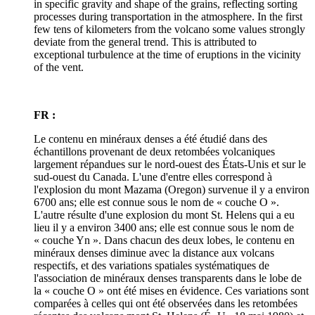
in specific gravity and shape of the grains, reflecting sorting
processes during transportation in the atmosphere. In the first
few tens of kilometers from the volcano some values strongly
deviate from the general trend. This is attributed to
exceptional turbulence at the time of eruptions in the vicinity
of the vent.
FR :
Le contenu en minéraux denses a été étudié dans des
échantillons provenant de deux retombées volcaniques
largement répandues sur le nord-ouest des États-Unis et sur le
sud-ouest du Canada. L'une d'entre elles correspond à
l'explosion du mont Mazama (Oregon) survenue il y a environ
6700 ans; elle est connue sous le nom de « couche O ».
L'autre résulte d'une explosion du mont St. Helens qui a eu
lieu il y a environ 3400 ans; elle est connue sous le nom de
« couche Yn ». Dans chacun des deux lobes, le contenu en
minéraux denses diminue avec la distance aux volcans
respectifs, et des variations spatiales systématiques de
l'association de minéraux denses transparents dans le lobe de
la « couche O » ont été mises en évidence. Ces variations sont
comparées à celles qui ont été observées dans les retombées