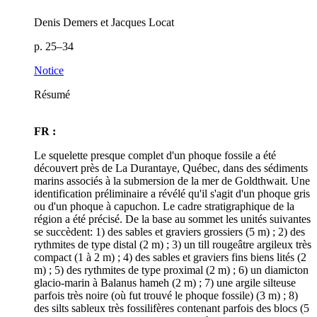
Denis Demers et Jacques Locat
p. 25–34
Notice
Résumé
FR :
Le squelette presque complet d'un phoque fossile a été
découvert près de La Durantaye, Québec, dans des sédiments
marins associés à la submersion de la mer de Goldthwait. Une
identification préliminaire a révélé qu'il s'agit d'un phoque gris
ou d'un phoque à capuchon. Le cadre stratigraphique de la
région a été précisé. De la base au sommet les unités suivantes
se succèdent: 1) des sables et graviers grossiers (5 m) ; 2) des
rythmites de type distal (2 m) ; 3) un till rougeâtre argileux très
compact (1 à 2 m) ; 4) des sables et graviers fins biens lités (2
m) ; 5) des rythmites de type proximal (2 m) ; 6) un diamicton
glacio-marin à Balanus hameh (2 m) ; 7) une argile silteuse
parfois très noire (où fut trouvé le phoque fossile) (3 m) ; 8)
des silts sableux très fossilifères contenant parfois des blocs (5