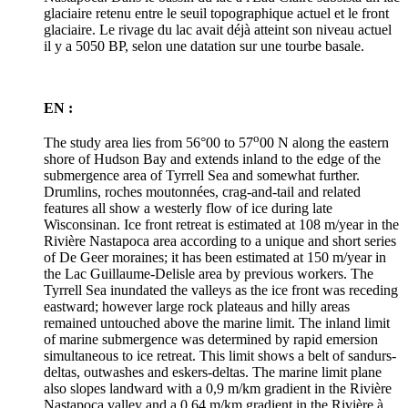
glaciaire retenu entre le seuil topographique actuel et le front
glaciaire. Le rivage du lac avait déjà atteint son niveau actuel
il y a 5050 BP, selon une datation sur une tourbe basale.
EN :
o
The study area lies from 56°00 to 57
00 N along the eastern
shore of Hudson Bay and extends inland to the edge of the
submergence area of Tyrrell Sea and somewhat further.
Drumlins, roches moutonnées, crag-and-tail and related
features all show a westerly flow of ice during late
Wisconsinan. Ice front retreat is estimated at 108 m/year in the
Rivière Nastapoca area according to a unique and short series
of De Geer moraines; it has been estimated at 150 m/year in
the Lac Guillaume-Delisle area by previous workers. The
Tyrrell Sea inundated the valleys as the ice front was receding
eastward; however large rock plateaus and hilly areas
remained untouched above the marine limit. The inland limit
of marine submergence was determined by rapid emersion
simultaneous to ice retreat. This limit shows a belt of sandurs-
deltas, outwashes and eskers-deltas. The marine limit plane
also slopes landward with a 0,9 m/km gradient in the Rivière
Nastapoca valley and a 0,64 m/km gradient in the Rivière à