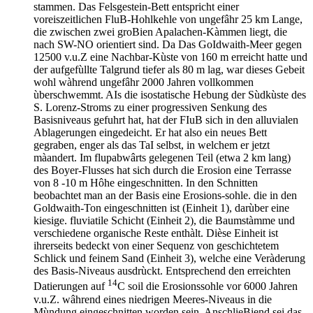
stammen. Das Felsgestein-Bett entspricht einer
voreiszeitlichen FluB-Hohlkehle von ungefâhr 25 km Lange,
die zwischen zwei groBien Apalachen-Kàmmen liegt, die
nach SW-NO orientiert sind. Da Das GoIdwaith-Meer gegen
12500 v.u.Z eine Nachbar-Kùste von 160 m erreicht hatte und
der aufgefùllte Talgrund tiefer als 80 m lag, war dieses Gebeit
wohl wàhrend ungefâhr 2000 Jahren vollkommen
ùberschwemmt. AIs die isostatische Hebung der Sùdkùste des
S. Lorenz-Stroms zu einer progressiven Senkung des
Basisniveaus gefuhrt hat, hat der FIuB sich in den alluvialen
Ablagerungen eingedeicht. Er hat also ein neues Bett
gegraben, enger als das TaI selbst, in welchem er jetzt
màandert. Im flupabwârts gelegenen Teil (etwa 2 km lang)
des Boyer-Flusses hat sich durch die Erosion eine Terrasse
von 8 -10 m Hôhe eingeschnitten. In den Schnitten
beobachtet man an der Basis eine Erosions-sohle. die in den
Goldwaith-Ton eingeschnitten ist (Einheit 1), darùber eine
kiesige. fluviatile Schicht (Einheit 2), die Baumstàmme und
verschiedene organische Reste enthàlt. Dièse Einheit ist
ihrerseits bedeckt von einer Sequenz von geschichtetem
Schlick und feinem Sand (Einheit 3), welche eine Veràderung
des Basis-Niveaus ausdrùckt. Entsprechend den erreichten
14
Datierungen auf
C soil die Erosionssohle vor 6000 Jahren
v.u.Z. wâhrend eines niedrigen Meeres-Niveaus in die
Mùndung eingeschnitten worden sein. AnschlieBiend sei das