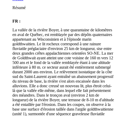
Résumé
FR :
La vallée de la rivière Boyer, à une quarantaine de kilomètres
en aval de Québec, est remblayée par des dépôts quaternaires
appartenant au Wisconsinien et à l'épisode marin
goldthwaitien. Le lit rocheux correspond à une rainure
fluviatile préglaciaire d'environ 25 km de longueur, sise entre
deux grandes crêtes appalachiennes orientées SO-NE. La mer
de Goldthwait ayant atteint une cote voisine de 160 m vers 12
500 ans et le fond de la vallée remblayée étant à une altitude
inférieure à 80 m. ce secteur aurait été entièrement submergé
durant 2000 ans environ. Le relèvement isostatique de la côte
sud du Saint-Laurent ayant entraîné un abaissement progressif
du niveau de base, la rivière s'est alors encaissée dans les
alluvions. Elle a donc creusé un nouveau lit, plus étroit celui-
là que la vallée elle-même, dans lequel elle fait présentement
des méandres. Dans le tronçon aval (environ 2 km de
longueur) de la rivière Boyer, une terrasse de 8-10 m d'altitude
a été entaillée par l'érosion. Dans les coupes, on observe à la
base une surface d'érosion taillée dans l'argile goldthwaitienne
(unité 1), surmontée d'une séquence graveleuse fluviatile