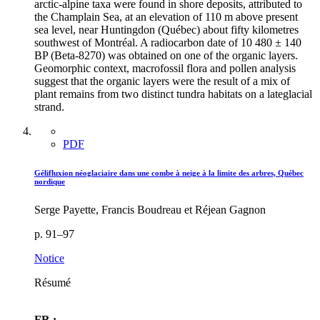
arctic-alpine taxa were found in shore deposits, attributed to
the Champlain Sea, at an elevation of 110 m above present
sea level, near Huntingdon (Québec) about fifty kilometres
southwest of Montréal. A radiocarbon date of 10 480 ± 140
BP (Beta-8270) was obtained on one of the organic layers.
Geomorphic context, macrofossil flora and pollen analysis
suggest that the organic layers were the result of a mix of
plant remains from two distinct tundra habitats on a lateglacial
strand.
PDF
Gélifluxion néoglaciaire dans une combe à neige à la limite des arbres, Québec
nordique
Serge Payette, Francis Boudreau et Réjean Gagnon
p. 91–97
Notice
Résumé
FR :