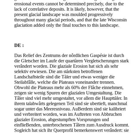
erosional events cannot be determined precisely, due to the
lack of correlative deposits. It is likely, however, that the
present glacial landscape was moulded progressively
throughout many glacial periods, and that the late Wisconsin
glaciation added only the final touches to this landscape.
DE :
Das Relief des Zentrums der nôrdlichen Gaspésie ist durch
die Gletscher im Laufe der quartàren Vergletscherungen stark
verândert worden. Die glaziale Erosion hat sich als sehr
selektiv erwiesen. Die am stàrksten betroffenen
Landschaftsteile sind die Tàler und etwas weniger die
Steilabfâlle, welche die Plateaus voneinander trennen.
Obwohl die Plateaus mehr als 60% der Flâche einnehmen,
zeigen sie wenig Spuren der glazialen Umgestaltung. Die
Tâler sind viel mehr umgestaltet, vor allem die Haupttàler. In
ihrem talabwârts gelegenen Teil sind sie ubertieft, manchmal
sogar unter das Meeresniveau. AuBerdem sind sie kalibriert
und verbreitert worden, was im Auftreten von Abbruchen
glazialer Erosion, abgestumpften Vorsprungen und
einflieBenden, unterbrochenen Tâlern zum Ausdruck kommt.
Sogleich hat sich ihr Querprofil bemerkenswert verândert: sie