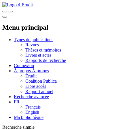
Menu principal
Types de publications
Revues
Thèses et mémoires
Livres et actes
Rapports de recherche
Connexion
À propos
À propos
Érudit
Coalition Publica
Libre accès
Rapport annuel
Recherche avancée
FR
Français
English
Ma bibliothèque
Recherche simple