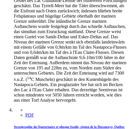
Gebiet des Lac Guillaume-Delisle bei frùhereren Forschungen
geschàtzt. Das Tyrrell-Meer hat die Tàler ùberschwemmt, als
die Eisfront nach Osten zurùckwich; indessen blieben breite
Felsplateaus und hùgelige Gebiete oberhalb der marinen
Grenze unberùhrt. Die inlàndische Grenze marinen
Auftauchens wurde festgelegt durch das schnelle Auftauchen,
das simultan zum Eisruckzug stattfand. Diese Grenze weist
einen Gurtel von Sandr-Deltas und Esker-Deltas auf. Das
Niveau der marinen Grenze senkt sich ebenfalls landeinwàrts
mit einem Gefàlle von 0,9m/km im TaI des Nastapoca-Flusses
und von 0,64m/km im TaI des à l'Eau Claire-Flusses. Diesen
Daten gemâB war die Auftauchrate 9,6-10m/100 Jahre in der
Zeit der Enteisung. AuBerdem nimmt das Niveau der marinen
Grenze von 195 auf 228m zu, vom Norden zum Sùden des
untersuchten Gebietes. Die Zeit der Enteisung wird auf 7300
14
v.u.Z. (
C Muscheln) geschàtzt in den Kustenhùgeln des
Nastapoca-Gebiets. Ein proglazialer See hat sich im Becken
des Lac à l'Eau Claire erhalten. Das derzeitige Seeniveau ist
schon mindesten vor 5050 Jahren erreicht worden, wie dies
aus einer Torf Analyse hervorgeht.
PDF
Stratigraphie du Quaternaire et phoque fossile, région de la Durantaye, Québec