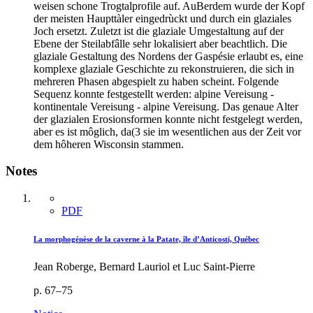
weisen schone Trogtalprofile auf. AuBerdem wurde der Kopf
der meisten Haupttàler eingedrùckt und durch ein glaziales
Joch ersetzt. Zuletzt ist die glaziale Umgestaltung auf der
Ebene der Steilabfâlle sehr lokalisiert aber beachtlich. Die
glaziale Gestaltung des Nordens der Gaspésie erlaubt es, eine
komplexe glaziale Geschichte zu rekonstruieren, die sich in
mehreren Phasen abgespielt zu haben scheint. Folgende
Sequenz konnte festgestellt werden: alpine Vereisung -
kontinentale Vereisung - alpine Vereisung. Das genaue Alter
der glazialen Erosionsformen konnte nicht festgelegt werden,
aber es ist môglich, da(3 sie im wesentlichen aus der Zeit vor
dem hôheren Wisconsin stammen.
Notes
PDF
La morphogénèse de la caverne à la Patate, île d’Anticosti, Québec
Jean Roberge, Bernard Lauriol et Luc Saint-Pierre
p. 67–75