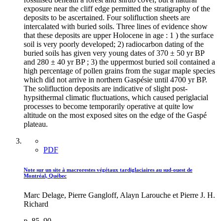
exposure near the cliff edge permitted the stratigraphy of the
deposits to be ascertained. Four solifluction sheets are
intercalated with buried soils. Three lines of evidence show
that these deposits are upper Holocene in age : 1 ) the surface
soil is very poorly developed; 2) radiocarbon dating of the
buried soils has given very young dates of 370 ± 50 yr BP
and 280 ± 40 yr BP ; 3) the uppermost buried soil contained a
high percentage of pollen grains from the sugar maple species
which did not arrive in northern Gaspésie until 4700 yr BP.
The solifluction deposits are indicative of slight post-
hypsithermal climatic fluctuations, which caused periglacial
processes to become temporarily operative at quite low
altitude on the most exposed sites on the edge of the Gaspé
plateau.
PDF
Note sur un site à macrorestes végétaux tardiglaciaires au sud-ouest de
Montréal, Québec
Marc Delage, Pierre Gangloff, Alayn Larouche et Pierre J. H.
Richard
p. 85–90