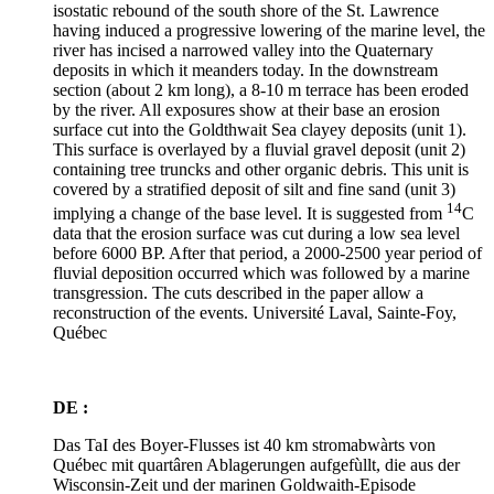
isostatic rebound of the south shore of the St. Lawrence
having induced a progressive lowering of the marine level, the
river has incised a narrowed valley into the Quaternary
deposits in which it meanders today. In the downstream
section (about 2 km long), a 8-10 m terrace has been eroded
by the river. All exposures show at their base an erosion
surface cut into the Goldthwait Sea clayey deposits (unit 1).
This surface is overlayed by a fluvial gravel deposit (unit 2)
containing tree truncks and other organic debris. This unit is
covered by a stratified deposit of silt and fine sand (unit 3)
14
implying a change of the base level. It is suggested from
C
data that the erosion surface was cut during a low sea level
before 6000 BP. After that period, a 2000-2500 year period of
fluvial deposition occurred which was followed by a marine
transgression. The cuts described in the paper allow a
reconstruction of the events. Université Laval, Sainte-Foy,
Québec
DE :
Das TaI des Boyer-Flusses ist 40 km stromabwàrts von
Québec mit quartâren Ablagerungen aufgefùllt, die aus der
Wisconsin-Zeit und der marinen Goldwaith-Episode