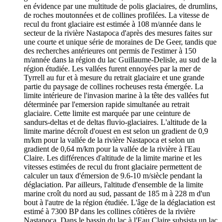
en évidence par une multitude de polis glaciaires, de drumlins,
de roches moutonnées et de collines profilées. La vitesse de
recul du front glaciaire est estimée à 108 m/année dans le
secteur de la rivière Nastapoca d'après des mesures faites sur
une courte et unique série de moraines de De Geer, tandis que
des recherches antérieures ont permis de l'estimer à 150
m/année dans la région du lac Guillaume-Delisle, au sud de la
région étudiée. Les vallées furent ennoyées par la mer de
Tyrrell au fur et à mesure du retrait glaciaire et une grande
partie du paysage de collines rocheuses resta émergée. La
limite intérieure de l'invasion marine à la tête des vallées fut
déterminée par l'emersion rapide simultanée au retrait
glaciaire. Cette limite est marquée par une ceinture de
sandurs-deltas et de deltas fluvio-glaciaires. L'altitude de la
limite marine décroît d'ouest en est selon un gradient de 0,9
m/km pour la vallée de la rivière Nastapoca et selon un
gradient de 0,64 m/km pour la vallée de la rivière à l'Eau
Claire. Les différences d'altitude de la limite marine et les
vitesses estimées de recul du front glaciaire permettent de
calculer un taux d'émersion de 9.6-10 m/siècle pendant la
déglaciation. Par ailleurs, l'altitude d'ensemble de la limite
marine croît du nord au sud, passant de 185 m à 228 m d'un
bout à l'autre de la région étudiée. L'âge de la déglaciation est
estimé à 7300 BP dans les collines côtières de la rivière
Nastapoca. Dans le bassin du lac à l'Eau Claire subsista un lac