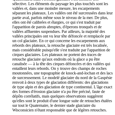
sélective. Les éléments du paysage les plus touchés sont les
vallées et, dans une moindre mesure, les escarpements
séparant les plateaux. Les vallées ont été surcreusées dans leur
partie aval, parfois même sous le niveau de la mer. De plus,
elles ont été calibrées et élargies, ce qui s'est traduit par
l'apparition de parois abruptes, d'éperons tronqués et de
vallées affluentes suspendues. Par ailleurs, la majorité des
vallées principales ont vu leur tête défoncée et remplacée par
un col glaciaire. En ce qui concerne les escarpements aux
rebords des plateaux, la retouche glaciaire est très localisée,
mais considérable puisqu'elle s'est traduite par l'apparition de
cirques glaciaires. Les plateaux ne portent des traces de
retouche glaciaire qu'aux endroits où la glace a pu être
canalisée — à la tête des cirques défoncées et des vallées qui
entaillent leurs rebords. On y trouve des champs de roches
moutonnées, une topographie de knock-and-lochan et des lacs
de surcreusement. Le modelé glaciaire du nord de la Gaspésie
renvoit à deux types de glaciation différents: des glaciations
de type alpin et des glaciation de type continental. L'âge exact
des formes d'érosion glaciaire n'a pu être précisé, faute de
dépôts corrélatifs, mais quelques observations suggèrent
qu'elles sont le produit d'une longue suite de retouches étalées
sur tout le Quaternaire, le dernier stade glaiciaire du
Wisconsicien n'étant responsable que de légères retouches.