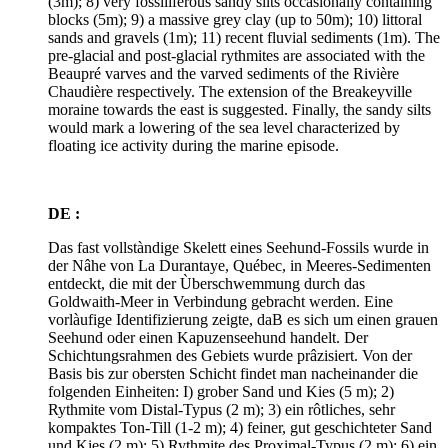
(3m); 8) very fossiliferous sandy silts occasionally containing
blocks (5m); 9) a massive grey clay (up to 50m); 10) littoral
sands and gravels (1m); 11) recent fluvial sediments (1m). The
pre-glacial and post-glacial rythmites are associated with the
Beaupré varves and the varved sediments of the Rivière
Chaudière respectively. The extension of the Breakeyville
moraine towards the east is suggested. Finally, the sandy silts
would mark a lowering of the sea level characterized by
floating ice activity during the marine episode.
DE :
Das fast vollstàndige Skelett eines Seehund-Fossils wurde in
der Nâhe von La Durantaye, Québec, in Meeres-Sedimenten
entdeckt, die mit der Ùberschwemmung durch das
Goldwaith-Meer in Verbindung gebracht werden. Eine
vorlàufige Identifizierung zeigte, daB es sich um einen grauen
Seehund oder einen Kapuzenseehund handelt. Der
Schichtungsrahmen des Gebiets wurde prâzisiert. Von der
Basis bis zur obersten Schicht findet man nacheinander die
folgenden Einheiten: I) grober Sand und Kies (5 m); 2)
Rythmite vom Distal-Typus (2 m); 3) ein rôtliches, sehr
kompaktes Ton-Till (1-2 m); 4) feiner, gut geschichteter Sand
und Kies (2 m); 5) Rythmite des Proximal-Typus (2 m); 6) ein