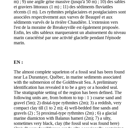
m) ; 9) une argile grise massive (jusqu'à 50 m) ; 10) des sables
et graviers littoraux (1 m) ; 11) des sédiments fluviatiles
récents (1 m). Les rythmites préglaciaires et postglaciaires sont
associées respectivement aux varves de Beaupré et aux
sédiments varvés de la rivière Chaudière. L'extension vers
l'est de la moraine de Breakeyville est également proposée.
Enfin, les silts sableux marqueraient un abaissement du niveau
marin caractérisé par une activité glacielle pendant l'épisode
marin.
EN :
The almost complete squeleton of a fossil seal has been found
near La Durantaye, Québec, in marine sediments associated
with the submersion of the Goldthwait Sea. A preliminary
identification has revealed it to be a grey or a hooded seal.
The stratigraphie setting of the region has been defined. The
following units are, from bottom to top : 1 ) coarse sand and
gravel (5m); 2) distal-type rythmites (2m); 3) a reddish, very
compact clay till (1 to 2 m); 4) well-bedded fine sands and
gravels (2) ; 5) proximal-type rythmites (2m) ; 6) a glacial
marine diamicton with Balanus hameri (2m); 7) a silty,
sometimes very black, clay (the fossil seal was found here)