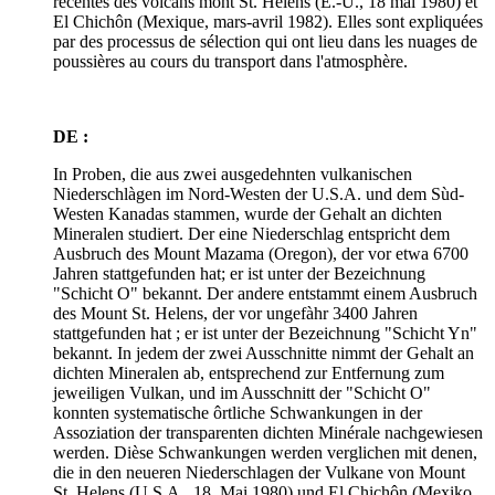
récentes des volcans mont St. Helens (É.-U., 18 mai 1980) et
El Chichôn (Mexique, mars-avril 1982). Elles sont expliquées
par des processus de sélection qui ont lieu dans les nuages de
poussières au cours du transport dans l'atmosphère.
DE :
In Proben, die aus zwei ausgedehnten vulkanischen
Niederschlàgen im Nord-Westen der U.S.A. und dem Sùd-
Westen Kanadas stammen, wurde der Gehalt an dichten
Mineralen studiert. Der eine Niederschlag entspricht dem
Ausbruch des Mount Mazama (Oregon), der vor etwa 6700
Jahren stattgefunden hat; er ist unter der Bezeichnung
"Schicht O" bekannt. Der andere entstammt einem Ausbruch
des Mount St. Helens, der vor ungefàhr 3400 Jahren
stattgefunden hat ; er ist unter der Bezeichnung "Schicht Yn"
bekannt. In jedem der zwei Ausschnitte nimmt der Gehalt an
dichten Mineralen ab, entsprechend zur Entfernung zum
jeweiligen Vulkan, und im Ausschnitt der "Schicht O"
konnten systematische ôrtliche Schwankungen in der
Assoziation der transparenten dichten Minérale nachgewiesen
werden. Dièse Schwankungen werden verglichen mit denen,
die in den neueren Niederschlagen der Vulkane von Mount
St. Helens (U.S.A., 18. Mai 1980) und El Chichôn (Mexiko,