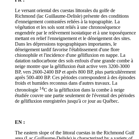
Le versant oriental des cuestas littorales du golfe de
Richmond (lac Guillaume-Delisle) présente des conditions
d'enneigement contrastées reliées à la topographie. La
végétation et les sols sont reliés à une chronoséquence
engendrée par le relèvement isostatique et à une toposéquence
mettant en relief l'enneignement et le déneigement des sites.
Dans les dépressions topographiques importantes, le
déneigement tardif favorise l'établissement d'une flore
chionophile et l'incidence d'une gélifluxion en nappe. La
datation radiocarbone des sols enfouis d'une grande combe à
neige montre que la gélifluxion était active vers 3200-3000
BP, vers 2600-2400 BP et après 800 BP, plus particulièrement
après 500-400 BP. Ces périodes correspondent à des épisodes
froids et humides reconnus dans d'autres travaux. La
14
chronologie
C de la gélifluxion dans la combe à neige
étudiée couvre une partie seulement de l'éventail des périodes
de gélifluxion enregistrées jusqu'à ce jour au Québec.
EN :
The eastern slope of the littoral cuestas in the Richmond Gulf
area (Lac Guillaume-Delisle) is characterized by a variety of