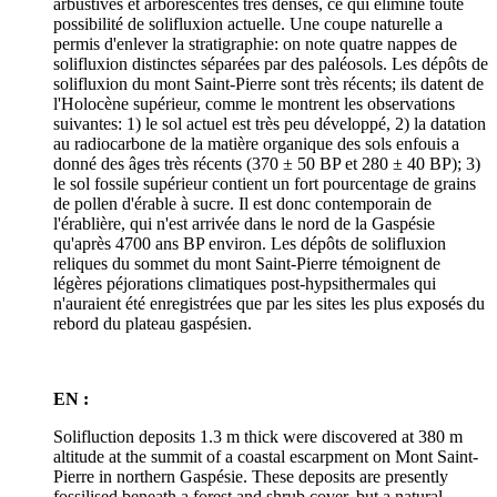
arbustives et arborescentes très denses, ce qui élimine toute
possibilité de solifluxion actuelle. Une coupe naturelle a
permis d'enlever la stratigraphie: on note quatre nappes de
solifluxion distinctes séparées par des paléosols. Les dépôts de
solifluxion du mont Saint-Pierre sont très récents; ils datent de
l'Holocène supérieur, comme le montrent les observations
suivantes: 1) le sol actuel est très peu développé, 2) la datation
au radiocarbone de la matière organique des sols enfouis a
donné des âges très récents (370 ± 50 BP et 280 ± 40 BP); 3)
le sol fossile supérieur contient un fort pourcentage de grains
de pollen d'érable à sucre. Il est donc contemporain de
l'érablière, qui n'est arrivée dans le nord de la Gaspésie
qu'après 4700 ans BP environ. Les dépôts de solifluxion
reliques du sommet du mont Saint-Pierre témoignent de
légères péjorations climatiques post-hypsithermales qui
n'auraient été enregistrées que par les sites les plus exposés du
rebord du plateau gaspésien.
EN :
Solifluction deposits 1.3 m thick were discovered at 380 m
altitude at the summit of a coastal escarpment on Mont Saint-
Pierre in northern Gaspésie. These deposits are presently
fossilised beneath a forest and shrub cover, but a natural