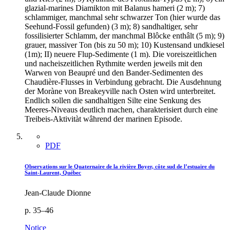
glazial-marines Diamikton mit Balanus hameri (2 m); 7)
schlammiger, manchmal sehr schwarzer Ton (hier wurde das
Seehund-Fossil gefunden) (3 m); 8) sandhaltiger, sehr
fossilisierter Schlamm, der manchmal Blôcke enthâlt (5 m); 9)
grauer, massiver Ton (bis zu 50 m); 10) Kustensand undkiesel
(1m); II) neuere Flup-Sedimente (1 m). Die voreiszeitlichen
und nacheiszeitlichen Rythmite werden jeweils mit den
Warwen von Beaupré und den Bander-Sedimenten des
Chaudière-Flusses in Verbindung gebracht. Die Ausdehnung
der Moràne von Breakeyville nach Osten wird unterbreitet.
Endlich sollen die sandhaltigen Silte eine Senkung des
Meeres-Niveaus deutlich machen, charakterisiert durch eine
Treibeis-Aktivitàt wâhrend der marinen Episode.
PDF
Observations sur le Quaternaire de la rivière Boyer, côte sud de l’estuaire du
Saint-Laurent, Québec
Jean-Claude Dionne
p. 35–46
Notice