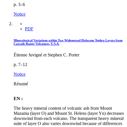
p. 3–6
Notice
PDF
Mineralogical Variations within Two Widespread Holocene Tephra Layers from
Cascade Range Volcanoes, U.S.A.
Étienne Juvigné et Stephen C. Porter
p. 7–12
Notice
Résumé
EN :
The heavy mineral content of volcanic ash from Mount
Mazama (layer O) and Mount St. Helens (layer Yn) decreases
downwind from each volcano. The transparent heavy mineral
suite of layer O also varies downwind because of differences