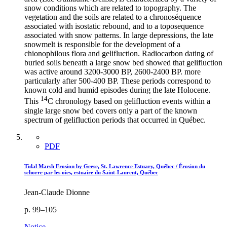
snow conditions which are related to topography. The
vegetation and the soils are related to a chronoséquence
associated with isostatic rebound, and to a toposequence
associated with snow patterns. In large depressions, the late
snowmelt is responsible for the development of a
chionophilous flora and gelifluction. Radiocarbon dating of
buried soils beneath a large snow bed showed that gelifluction
was active around 3200-3000 BP, 2600-2400 BP. more
particularly after 500-400 BP. These periods correspond to
known cold and humid episodes during the late Holocene.
14
This
C chronology based on gelifluction events within a
single large snow bed covers only a part of the known
spectrum of gelifluction periods that occurred in Québec.
PDF
Tidal Marsh Erosion by Geese, St. Lawrence Estuary, Québec / Érosion du
schorre par les oies, estuaire du Saint-Laurent, Québec
Jean-Claude Dionne
p. 99–105
Notice