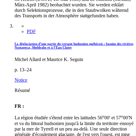
Màrz-April 1982) beobachtet wurden. Sie werden erklàrt
durch Selektionsprozesse, die in den Staubwolken wàhrend
des Transports in der Atmosphère stattgefunden haben.
PDF
La déglaciation d’une partie du versant hudsonien québécois : bassins des rivières
Nastapoca, Sheldrake et à l’Eau Claire
Michel Allard et Maurice K. Seguin
p. 13–24
Notice
Résumé
FR :
o
o
La région étudiée s'étend entre les latitudes 56
00' et 57
00'N
et va du littoral hudsonien jusqu'à la limite du territoire ennoyé
par la mer de Tyrrell et un peu au-delà. Une seule direction
générale d'écoulement glaciaire, de l'est vers l'ouest, est mise