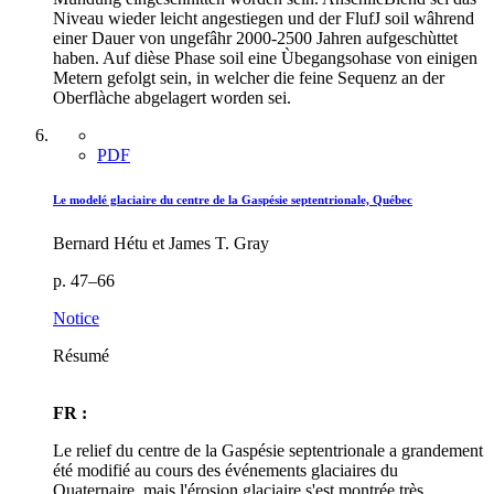
Niveau wieder leicht angestiegen und der FlufJ soil wâhrend
einer Dauer von ungefâhr 2000-2500 Jahren aufgeschùttet
haben. Auf dièse Phase soil eine Ùbegangsohase von einigen
Metern gefolgt sein, in welcher die feine Sequenz an der
Oberflàche abgelagert worden sei.
PDF
Le modelé glaciaire du centre de la Gaspésie septentrionale, Québec
Bernard Hétu et James T. Gray
p. 47–66
Notice
Résumé
FR :
Le relief du centre de la Gaspésie septentrionale a grandement
été modifié au cours des événements glaciaires du
Quaternaire, mais l'érosion glaciaire s'est montrée très