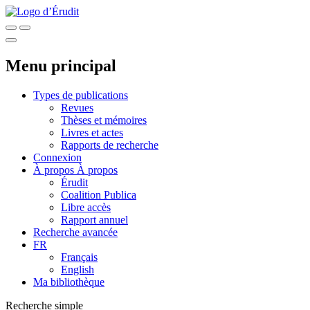
Menu principal
Types de publications
Revues
Thèses et mémoires
Livres et actes
Rapports de recherche
Connexion
À propos
À propos
Érudit
Coalition Publica
Libre accès
Rapport annuel
Recherche avancée
FR
Français
English
Ma bibliothèque
Recherche simple