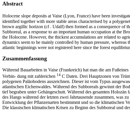
Abstract
Holocene slope deposits at Vaise (Lyon, France) have been investiga
identified together with more stable areas characterised by a polygenet
brown argillic horizon (cf
. Udalf) then formed as a consequence of the
Subboreal, as a response to an important human occupation at the Bro
the Holocene. However, the thickest accumulations are related to agricu
dynamics seem to be mainly controlled by human pressure, whereas the
atlantic beginnings were not registered here since the forest equilibri
Zusammenfassung
Während Bauarbeiten in Vaise (Frankreich) hat man die am Fußeine
14
Verbin- dung mit zahlreichen
C Daten. Drei Hauptzonen von Trümme
polygenen Paläobodens auszeichnen. Dieser ist vom Typus ausgewasc
atlantischen Eichenwaldes. Während des Subboreals gewinnt der Bode
tief begraben unter Gehängeschutt. Während des gesamten Holozän fan
des Hangs während der letzten zwei Jahrtausende zusammen, was zu ei
Entwicklung der Pflanzenarten bestimmmt und so die klimatischen V
Die klassischen klimatischen Krisen zu Beginn des Subboreal und des S