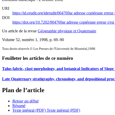
URI
https://id.erudit.org/iderudit/004769ar
adresse copiée
une erreur 
DOI
https://doi.org/10.7202/004769ar
adresse copiée
une erreur s'est
Un article de la revue
Géographie physique et Quaternaire
Volume 52, numéro 1, 1998
, p. 69–90
Tous droits réservés © Les Presses de l'Université de Montréal,1998
Feuilleter les articles de ce numéro
Talus fabric, clast morphology, and botanical Indicators of Slop
Late Quaternary stratigraphy, chronology, and depositional proces
Plan de l’article
Retour au début
Résumé
Texte intégral (PDF)
Texte intégral (PDF)