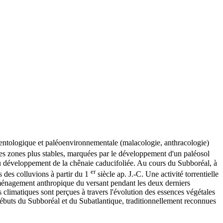
imentologique et paléoenvironnementale (malacologie, anthracologie)
des zones plus stables, marquées par le développement d'un paléosol
 au développement de la chênaie caducifoliée. Au cours du Subboréal, à
er
s des colluvions à partir du 1
siècle ap. J.-C. Une activité torrentielle
l'aménagement anthropique du versant pendant les deux derniers
s climatiques sont perçues à travers l'évolution des essences végétales
débuts du Subboréal et du Subatlantique, traditionnellement reconnues