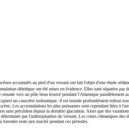
olocènes accumulés au pied d'un versant ont fait l'objet d'une étude séd
mulation détritique ont été mises en évidence. Elles sont séparées par 
ue ensuite vers un pôle brun lessivé pendant l'Atlantique parallèlement
acquiert un caractère isohumique. Il est ensuite profondément enfoui sou
Holocène. Les accumulations les plus puissantes sont cependant liées à 
st sans précédent depuis la dernière glaciation. Alors que des variation
 déterminée par l'anthropisation du versant. Les crises climatiques des 
eu forestier reste peu touché pendant ces périodes.