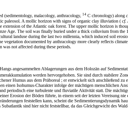
14
ted (sedimentology, malacology, anthracology,
C chronology) along
c
ic paleosol. A mollic horizon with signs of organic clay illuviation (
cf.
 extension of the Atlantic oak forest. The upper mollic horizon is thoug
nze Age. The soil was finally buried under a thick colluvium from the 
ltural landuse during the last two millennia, which induced soil erosion
 vegetation documented by anthracology more clearly reflects climate c
um was not affected during these periods.
s Hangs angesammelten Ablagerungen aus dem Holozän auf Sedimentatio
rakkumulation werden hervorgehoben. Sie sind durch stabilere Zonen
hener Humus aus dem Präboreal ; er entwickelt sich anschließend zu 
n einen Isohumus-Charakter infolge der mächtigen menschlichen Ansied
d periodisch eine turbulente und fluviatile Aktivität statt. Die mäch
ner Erosion der Böden führte, in einem seit der letzten Vereisung ni
eränderungen feststellen kann, scheint die Sedimentierungsdynamik h
ubatlantik sind hier nicht feststellbar, da das Gleichgewicht des Wald