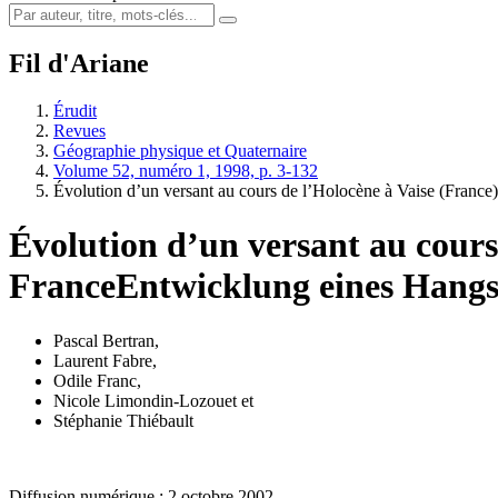
Fil d'Ariane
Érudit
Revues
Géographie physique et Quaternaire
Volume 52, numéro 1, 1998, p. 3-132
Évolution d’un versant au cours de l’Holocène à Vaise (France)
Évolution d’un versant au cours
France
Entwicklung eines Hangs
Pascal Bertran
,
Laurent Fabre
,
Odile Franc
,
Nicole Limondin-Lozouet
et
Stéphanie Thiébault
Diffusion numérique : 2 octobre 2002