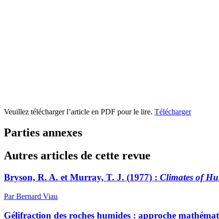
Veuillez télécharger l’article en PDF pour le lire.
Télécharger
Parties annexes
Autres articles de cette revue
Bryson, R. A. et Murray, T. J. (1977) :
Climates of H
Par Bernard Viau
Gélifraction des roches humides : approche mathéma