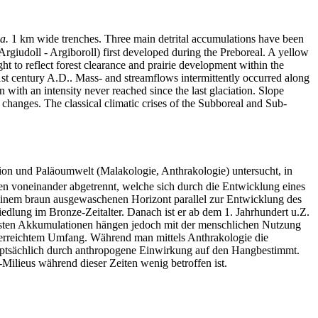
a.
1 km wide trenches. Three main detrital accumulations have been
Argiudoll - Argiboroll) first developed during the Preboreal. A yellow
ht to reflect forest clearance and prairie development within the
1st century A.D.. Mass- and streamflows intermittently occurred along
 with an intensity never reached since the last glaciation. Slope
hanges. The classical climatic crises of the Subboreal and Sub-
n und Paläoumwelt (Malakologie, Anthrakologie) untersucht, in
 voneinander abgetrennt, welche sich durch die Entwicklung eines
einem braun ausgewaschenen Horizont parallel zur Entwicklung des
lung im Bronze-Zeitalter. Danach ist er ab dem 1. Jahrhundert u.Z.
tigsten Akkumulationen hängen jedoch mit der menschlichen Nutzung
e erreichtem Umfang. Während man mittels Anthrakologie die
auptsächlich durch anthropogene Einwirkung auf den Hangbestimmt.
-Milieus während dieser Zeiten wenig betroffen ist.