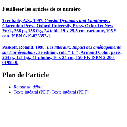
Feuilleter les articles de ce numéro
Trenhaile, A.S., 1997.
Coastal Dynamics and Landforms
.
Clarendon Press, Oxford University Press, Oxford et New
York, 366 p., 156 fig., 24 tabl., 19 x 25,5 cm, cartonné, 195 $
can. ISBN 0-19-823353-1.
Paskoff, Roland, 1998.
Les littoraux. Impact des aménagements
sur leur évolution
. 3e édition, coll. " U ", Armand Colin, paris,
264 p., 121 fig., 41 photos, 16 x 24 cm, 150 FF. ISBN 2-200-
01959-9.
Plan de l’article
Retour au début
Texte intégral (PDF)
Texte intégral (PDF)