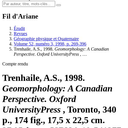
Fil d'Ariane
Érudit
Revues
Géographie physique et Quaternaire
Volume 52, numéro 3, 1998, p. 269-396
Trenhaile, A.S., 1998.
Geomorphology: A Canadian
Perspective. Oxford UniversityPress
, …
Compte rendu
Trenhaile, A.S., 1998.
Geomorphology: A Canadian
Perspective. Oxford
UniversityPress
, Toronto, 340
p., 174 fig., 17,5 x 22,5 cm.