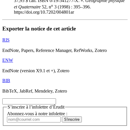
37,95 $ can. ISBN 0-19-541277-X. ».
Géographie physique
o
et Quaternaire
52, n
3 (1998) : 395–396.
https://doi.org/10.7202/004801ar
Exporter la notice de cet article
RIS
EndNote, Papers, Reference Manager, RefWorks, Zotero
ENW
EndNote (version X9.1 et +), Zotero
BIB
BibTeX, JabRef, Mendeley, Zotero
S’inscrire à l’infolettre d’Érudit
Abonnez-vous à notre infolettre :