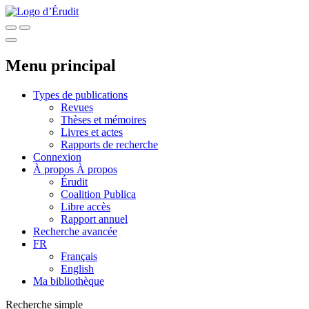
Menu principal
Types de publications
Revues
Thèses et mémoires
Livres et actes
Rapports de recherche
Connexion
À propos
À propos
Érudit
Coalition Publica
Libre accès
Rapport annuel
Recherche avancée
FR
Français
English
Ma bibliothèque
Recherche simple