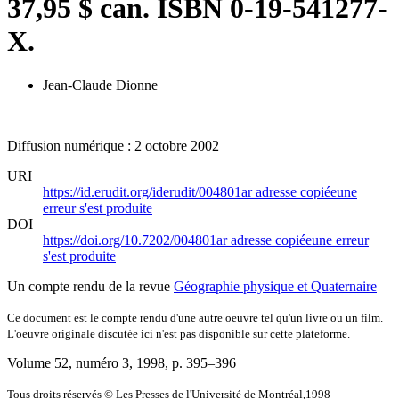
37,95 $ can. ISBN 0-19-541277-
X.
Jean-Claude Dionne
Diffusion numérique : 2 octobre 2002
URI
https://id.erudit.org/iderudit/004801ar
adresse copiée
une
erreur s'est produite
DOI
https://doi.org/10.7202/004801ar
adresse copiée
une erreur
s'est produite
Un compte rendu de la revue
Géographie physique et Quaternaire
Ce document est le compte rendu d'une autre oeuvre tel qu'un livre ou un film.
L'oeuvre originale discutée ici n'est pas disponible sur cette plateforme.
Volume 52, numéro 3, 1998
, p. 395–396
Tous droits réservés © Les Presses de l'Université de Montréal,1998