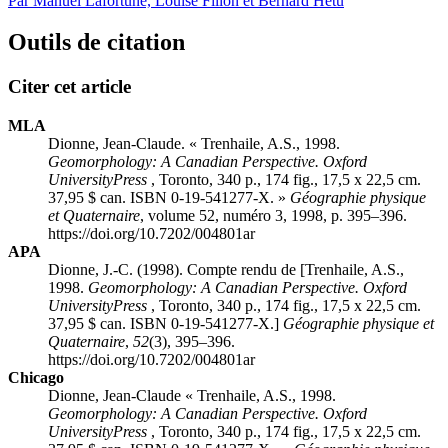
Par Manuel Lafortune, Louise Filion et Bernard Hétu
Outils de citation
Citer cet article
MLA
Dionne, Jean-Claude. « Trenhaile, A.S., 1998.
Geomorphology: A Canadian Perspective. Oxford
UniversityPress
, Toronto, 340 p., 174 fig., 17,5 x 22,5 cm.
37,95 $ can. ISBN 0-19-541277-X. »
Géographie physique
et Quaternaire
, volume 52, numéro 3, 1998, p. 395–396.
https://doi.org/10.7202/004801ar
APA
Dionne, J.-C. (1998). Compte rendu de [Trenhaile, A.S.,
1998.
Geomorphology: A Canadian Perspective. Oxford
UniversityPress
, Toronto, 340 p., 174 fig., 17,5 x 22,5 cm.
37,95 $ can. ISBN 0-19-541277-X.]
Géographie physique et
Quaternaire
,
52
(3), 395–396.
https://doi.org/10.7202/004801ar
Chicago
Dionne, Jean-Claude « Trenhaile, A.S., 1998.
Geomorphology: A Canadian Perspective. Oxford
UniversityPress
, Toronto, 340 p., 174 fig., 17,5 x 22,5 cm.