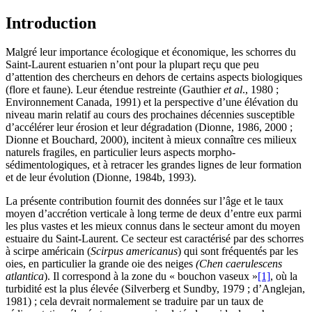
Introduction
Malgré leur importance écologique et économique, les schorres du
Saint-Laurent estuarien n’ont pour la plupart reçu que peu
d’attention des chercheurs en dehors de certains aspects biologiques
(flore et faune). Leur étendue restreinte (Gauthier
et al
., 1980 ;
Environnement Canada, 1991) et la perspective d’une élévation du
niveau marin relatif au cours des prochaines décennies susceptible
d’accélérer leur érosion et leur dégradation (Dionne, 1986, 2000 ;
Dionne et Bouchard, 2000), incitent à mieux connaître ces milieux
naturels fragiles, en particulier leurs aspects morpho-
sédimentologiques, et à retracer les grandes lignes de leur formation
et de leur évolution (Dionne, 1984b, 1993).
La présente contribution fournit des données sur l’âge et le taux
moyen d’accrétion verticale à long terme de deux d’entre eux parmi
les plus vastes et les mieux connus dans le secteur amont du moyen
estuaire du Saint-Laurent. Ce secteur est caractérisé par des schorres
à scirpe américain (
Scirpus americanus
) qui sont fréquentés par les
oies, en particulier la grande oie des neiges
(Chen caerulescens
atlantica
). Il correspond à la zone du « bouchon vaseux »
[1]
, où la
turbidité est la plus élevée (Silverberg et Sundby, 1979 ; d’Anglejan,
1981) ; cela devrait normalement se traduire par un taux de