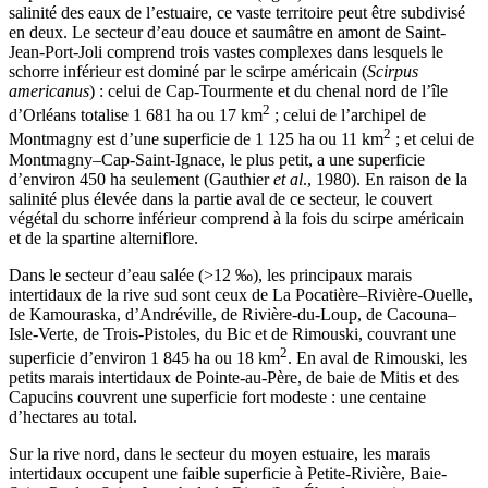
salinité des eaux de l’estuaire, ce vaste territoire peut être subdivisé
en deux. Le secteur d’eau douce et saumâtre en amont de Saint-
Jean-Port-Joli comprend trois vastes complexes dans lesquels le
schorre inférieur est dominé par le scirpe américain (
Scirpus
americanus
) : celui de Cap-Tourmente et du chenal nord de l’île
2
d’Orléans totalise 1 681 ha ou 17 km
; celui de l’archipel de
2
Montmagny est d’une superficie de 1 125 ha ou 11 km
; et celui de
Montmagny–Cap-Saint-Ignace, le plus petit, a une superficie
d’environ 450 ha seulement (Gauthier
et al
., 1980). En raison de la
salinité plus élevée dans la partie aval de ce secteur, le couvert
végétal du schorre inférieur comprend à la fois du scirpe américain
et de la spartine alterniflore.
Dans le secteur d’eau salée (>12 ‰), les principaux marais
intertidaux de la rive sud sont ceux de La Pocatière–Rivière-Ouelle,
de Kamouraska, d’Andréville, de Rivière-du-Loup, de Cacouna–
Isle-Verte, de Trois-Pistoles, du Bic et de Rimouski, couvrant une
2
superficie d’environ 1 845 ha ou 18 km
. En aval de Rimouski, les
petits marais intertidaux de Pointe-au-Père, de baie de Mitis et des
Capucins couvrent une superficie fort modeste : une centaine
d’hectares au total.
Sur la rive nord, dans le secteur du moyen estuaire, les marais
intertidaux occupent une faible superficie à Petite-Rivière, Baie-