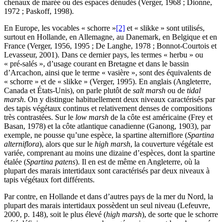
chenaux de marée ou des espaces dénudés (Verger, 1968 ; Dionne,
1972 ; Paskoff, 1998).
En Europe, les vocables « schorre »
[2]
et « slikke » sont utilisés,
surtout en Hollande, en Allemagne, au Danemark, en Belgique et en
France (Verger, 1956, 1995 ; De Langhe, 1978 ; Bonnot-Courtois et
Levasseur, 2001). Dans ce dernier pays, les termes « herbu » ou
« pré-salés », d’usage courant en Bretagne et dans le bassin
d’Arcachon, ainsi que le terme « vasière », sont des équivalents de
« schorre » et de « slikke » (Verger, 1995). En anglais (Angleterre,
Canada et États-Unis), on parle plutôt de
salt marsh
ou de
tidal
marsh
. On y distingue habituellement deux niveaux caractérisés par
des tapis végétaux continus et relativement denses de compositions
très contrastées. Sur le
low marsh
de la côte est américaine (Frey et
Basan, 1978) et la côte atlantique canadienne (Ganong, 1903), par
exemple, ne pousse qu’une espèce, la spartine alterniflore (
Spartina
alterniflora
), alors que sur le
high marsh
, la couverture végétale est
variée, comprenant au moins une dizaine d’espèces, dont la spartine
étalée (
Spartina patens
). Il en est de même en Angleterre, où la
plupart des marais intertidaux sont caractérisés par deux niveaux à
tapis végétaux fort différents.
Par contre, en Hollande et dans d’autres pays de la mer du Nord, la
plupart des marais intertidaux possèdent un seul niveau (Lefeuvre,
2000, p. 148), soit le plus élevé (
high marsh
), de sorte que le schorre