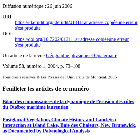
Diffusion numérique : 26 juin 2006
URI
https://id.erudit.org/iderudit/013111ar
adresse copiée
une erreur
s'est produite
DOI
https://doi.org/10.7202/013111ar
adresse copiée
une erreur
s'est produite
Un article de la revue
Géographie physique et Quaternaire
Volume 58, numéro 1, 2004
, p. 73–108
Tous droits réservés © Les Presses de l'Université de Montréal, 2006
Feuilleter les articles de ce numéro
Bilan des connaissances de la dynamique de l’érosion des côtes
du Québec maritime laurentien
Postglacial Vegetation, Climate History and Land-Sea
Interaction at Island Lake, Baie des Chaleurs, New Brunswick,
as Documented by Palynological Analysis