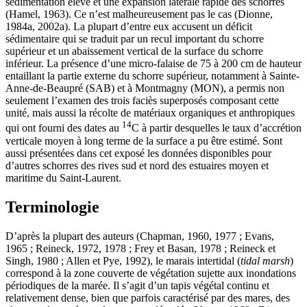
sédimentation élevé et une expansion latérale rapide des schorres
(Hamel, 1963). Ce n’est malheureusement pas le cas (Dionne,
1984a, 2002a). La plupart d’entre eux accusent un déficit
sédimentaire qui se traduit par un recul important du schorre
supérieur et un abaissement vertical de la surface du schorre
inférieur. La présence d’une micro-falaise de 75 à 200 cm de hauteur
entaillant la partie externe du schorre supérieur, notamment à Sainte-
Anne-de-Beaupré (SAB) et à Montmagny (MON), a permis non
seulement l’examen des trois faciès superposés composant cette
unité, mais aussi la récolte de matériaux organiques et anthropiques
14
qui ont fourni des dates au
C à partir desquelles le taux d’accrétion
verticale moyen à long terme de la surface a pu être estimé. Sont
aussi présentées dans cet exposé les données disponibles pour
d’autres schorres des rives sud et nord des estuaires moyen et
maritime du Saint-Laurent.
Terminologie
D’après la plupart des auteurs (Chapman, 1960, 1977 ; Evans,
1965 ; Reineck, 1972, 1978 ; Frey et Basan, 1978 ; Reineck et
Singh, 1980 ; Allen et Pye, 1992), le marais intertidal (
tidal marsh
)
correspond à la zone couverte de végétation sujette aux inondations
périodiques de la marée. Il s’agit d’un tapis végétal continu et
relativement dense, bien que parfois caractérisé par des mares, des