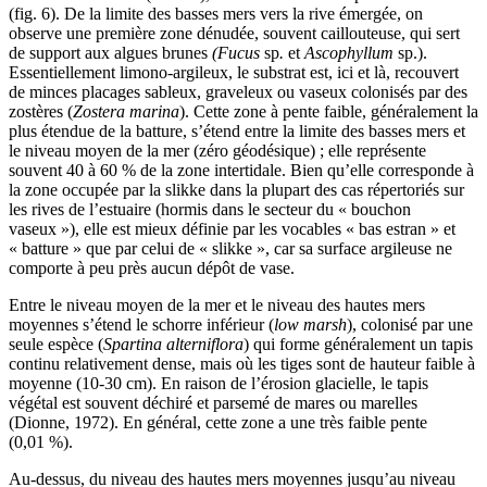
(fig. 6). De la limite des basses mers vers la rive émergée, on
observe une première zone dénudée, souvent caillouteuse, qui sert
de support aux algues brunes
(Fucus
sp
.
et
Ascophyllum
sp.).
Essentiellement limono-argileux, le substrat est, ici et là, recouvert
de minces placages sableux, graveleux ou vaseux colonisés par des
zostères (
Zostera marina
). Cette zone à pente faible, généralement la
plus étendue de la batture, s’étend entre la limite des basses mers et
le niveau moyen de la mer (zéro géodésique) ; elle représente
souvent 40 à 60 % de la zone intertidale. Bien qu’elle corresponde à
la zone occupée par la slikke dans la plupart des cas répertoriés sur
les rives de l’estuaire (hormis dans le secteur du « bouchon
vaseux »), elle est mieux définie par les vocables « bas estran » et
« batture » que par celui de « slikke », car sa surface argileuse ne
comporte à peu près aucun dépôt de vase.
Entre le niveau moyen de la mer et le niveau des hautes mers
moyennes s’étend le schorre inférieur (
low marsh
), colonisé par une
seule espèce (
Spartina alterniflora
) qui forme généralement un tapis
continu relativement dense, mais où les tiges sont de hauteur faible à
moyenne (10-30 cm). En raison de l’érosion glacielle, le tapis
végétal est souvent déchiré et parsemé de mares ou marelles
(Dionne, 1972). En général, cette zone a une très faible pente
(0,01 %).
Au-dessus, du niveau des hautes mers moyennes jusqu’au niveau