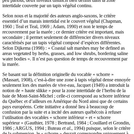
peu partout, deux niveaux distincts bien définis dans la zone
intertidale couverte par un tapis végétal continu.
Selon nous et la majorité des auteurs anglo-saxons, le critère
essentiel d’un marais intertidal est le couvert végétal (Chapman,
1960 ; Teal et Teal, 1969 ; Adam, 1990) et non le temps de
recouvrement par la marée ; ce dernier critère est important, mais
secondaire ; il permet seulement de différencier divers niveaux
caractérisés par un tapis végétal composé d’espèces différentes.
Selon Dijkema (1998) : « Coastal salt marshes may be defined as
areas vegetated by herbs, grasses, and low shrubs, bordering saline
water bodies ». Il n’est pas question de temps de recouvrement par
la marée.
Se basant sur la définition originelle du vocable « schorre »
(Massart, 1908), c’est-à-dire une zone à tapis végétal dense ennoyée
seulement lors des marées de vive-eau, Jacquet (1949) a introduit la
notion de « haute slikke » pour la zone intertidale de l’herbu de la
baie de Mont-Saint-Michel ; celle-ci correspond au schorre inférieur
du Québec et d’ailleurs en Amérique du Nord ainsi que de certains
pays européens. Cette initiative a donné lieu à beaucoup de
confusion par la suite et a incité des auteurs québécois à refuser
l’utilisation des vocables « schorre inférieur » et « schorre
supérieur » (Gauthier, 1978 ; Bertrand, 1984 ; Couillard et Grondin,
1986 ; ARGUS, 1994 ; Buteau
et al
., 1994) puisque, selon le critère
de la submersion, le « schorre » devrait correspondre uniquement à