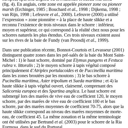
(fig. 4). En anglais, cette zone est appelée
pioneer zone
ou
pioneer
marsh
(Erchinger, 1985 ; Bouchard
et al
., 1998 ; Dijkema, 1998 ;
van Rijn, 1998 ; Lefeuvre
et al
., 2000). Lefeuvre (2000) a utilisé
l’expression « zone pionnière » à la place de haute slikke et a
reconnu l’existence de trois niveaux dans le schorre : inférieur,
moyen et supérieur, ce qui correspond à la réalité chez nous pour les
schorres naturels les plus étendus. Ces trois niveaux existent aussi
sur les rives de la baie de Fundy (van Proosdij
et al
., 1999).
Dans une publication récente, Bonnot-Courtois et Levasseur (2001)
distinguent quatre zones dans les pré-salés de la baie du Mont Saint-
Michel : 1) le haut schorre, dominé par
Elymus pungens
et
Festuca
rubra
v.
littoralis
; 2) le moyen schorre à tapis végétal composé
principalement d’
Atriplex portulacoides
et de
Puccinellia maritima
dans les zones broutées par les moutons ; 3) le bas schorre à
Pucinellia maritima
,
Aster tripolium
et
Sueda maritima
; et 4) la
haute slikke à tapis végétal ouvert, clairsemé, comprenant des
Salicornia europea
et des
Spartina anglica
. Le haut schorre est
submergé lors des marées de vive eau de coefficient 120, le moyen
schorre, par des marées de vive eau de coefficient 100 et le bas
schorre, par des marées moyennes de coefficient 70-75, alors que la
haute slikke correspond au niveau des marées moyennes de morte-
eau, de coefficient 45. La même zonation et la même terminologie
ont été utilisées par Bertrand
et al
. (2003) pour le schorre de la Ria
Formosa, dans le sud du Portugal.