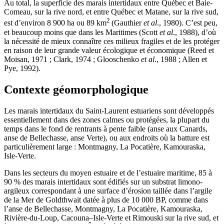
Au total, la superficie des marais intertidaux entre Québec et Baie-
Comeau, sur la rive nord, et entre Québec et Matane, sur la rive sud,
2
est d’environ 8 900 ha ou 89 km
(Gauthier
et al
., 1980). C’est peu,
et beaucoup moins que dans les Maritimes (Scott
et al
., 1988), d’où
la nécessité de mieux connaître ces milieux fragiles et de les protéger
en raison de leur grande valeur écologique et économique (Reed et
Moisan, 1971 ; Clark, 1974 ; Glooschenko
et al
., 1988 ; Allen et
Pye, 1992).
Contexte géomorphologique
Les marais intertidaux du Saint-Laurent estuariens sont développés
essentiellement dans des zones calmes ou protégées, la plupart du
temps dans le fond de rentrants à pente faible (anse aux Canards,
anse de Bellechasse, anse Verte), ou aux endroits où la batture est
particulièrement large : Montmagny, La Pocatière, Kamouraska,
Isle-Verte.
Dans les secteurs du moyen estuaire et de l’estuaire maritime, 85 à
90 % des marais intertidaux sont édifiés sur un substrat limono-
argileux correspondant à une surface d’érosion taillée dans l’argile
de la Mer de Goldthwait datée à plus de 10 000 BP, comme dans
l’anse de Bellechasse, Montmagny, La Pocatière, Kamouraska,
Rivière-du-Loup, Cacouna–Isle-Verte et Rimouski sur la rive sud, et