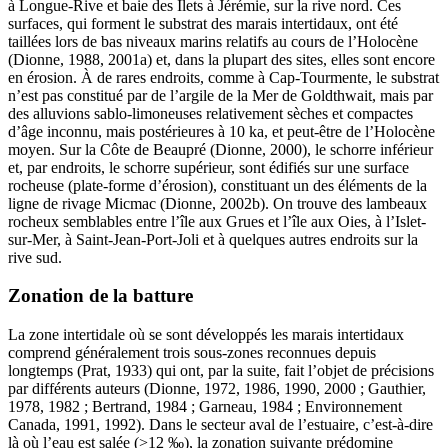
à Longue-Rive et baie des Îlets à Jérémie, sur la rive nord. Ces
surfaces, qui forment le substrat des marais intertidaux, ont été
taillées lors de bas niveaux marins relatifs au cours de l’Holocène
(Dionne, 1988, 2001a) et, dans la plupart des sites, elles sont encore
en érosion. À de rares endroits, comme à Cap-Tourmente, le substrat
n’est pas constitué par de l’argile de la Mer de Goldthwait, mais par
des alluvions sablo-limoneuses relativement sèches et compactes
d’âge inconnu, mais postérieures à 10 ka, et peut-être de l’Holocène
moyen. Sur la Côte de Beaupré (Dionne, 2000), le schorre inférieur
et, par endroits, le schorre supérieur, sont édifiés sur une surface
rocheuse (plate-forme d’érosion), constituant un des éléments de la
ligne de rivage Micmac (Dionne, 2002b). On trouve des lambeaux
rocheux semblables entre l’île aux Grues et l’île aux Oies, à l’Islet-
sur-Mer, à Saint-Jean-Port-Joli et à quelques autres endroits sur la
rive sud.
Zonation de la batture
La zone intertidale où se sont développés les marais intertidaux
comprend généralement trois sous-zones reconnues depuis
longtemps (Prat, 1933) qui ont, par la suite, fait l’objet de précisions
par différents auteurs (Dionne, 1972, 1986, 1990, 2000 ; Gauthier,
1978, 1982 ; Bertrand, 1984 ; Garneau, 1984 ; Environnement
Canada, 1991, 1992). Dans le secteur aval de l’estuaire, c’est-à-dire
là où l’eau est salée (>12 ‰), la zonation suivante prédomine