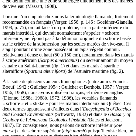
a été défini comme une zone submergée uniquement lors des marées
de vive-eau (Massart, 1908).
Lorsque l’on emploie chez nous la terminologie flamande, fortement
recommandée en français (Verger, 1956, p. 146 ; Goeldner-Gianella,
1999, p. 75), on fait face à un problème, car la partie inférieure du
marais intertidal, qui devrait normalement s’appeler « schorre
inférieur », ne répond pas à la définition originelle du schorre basée
sur le critère de la submersion par les seules marées de vive-eau. Il
s’agit pourtant d’une zone possédant un tapis végétal continu,
relativement dense et haut (50 à 150 cm), notamment dans les marais
à scirpe américain (
Scirpus americanus
) du secteur amont du moyen
estuaire du Saint-Laurent (fig. 1) et dans les marais à spartine
alterniflore (
Spartina alterniflora
) de l’estuaire maritime (fig. 2).
À la suite de plusieurs auteurs francophones (entre autres Francis-
Boeuf, 1942 ; Guilcher 1954 ; Guilcher et Berthois, 1957 ; Verger,
1956, 1968), nous avons utilisé en français, et même en anglais
(Dionne, 1968a, 1968b, 1972, 1986), les vocables flamands
« schorre » et « slikke » pour les marais intertidaux au Québec. Ces
deux termes apparaissent d’ailleurs dans l’
Encyclopedia of Beaches
and Coastal Environments
(Schwartz, 1982) et dans le
Glossary of
Geology
de l’
American Geological Institute
(Bates et Jackson,
1987). En conséquence, nous parlons de schorre inférieur (
low
marsh
) et de schorre supérieur (
high marsh
) puisqu’il existe bien, un