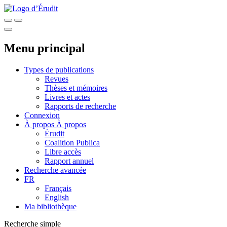
Menu principal
Types de publications
Revues
Thèses et mémoires
Livres et actes
Rapports de recherche
Connexion
À propos
À propos
Érudit
Coalition Publica
Libre accès
Rapport annuel
Recherche avancée
FR
Français
English
Ma bibliothèque
Recherche simple