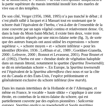
la partie supérieure du marais intertidal inondé lors des marées de
vive eau et des tempêtes.
De son côté, Verger (1956, 1968, 1995) n’a pas tranché le débat ; il
s’est plutôt rallié à Jacquet et à Massart tout en soutenant que le
schorre était l’équivalent de l’herbu, c’est-à-dire de l’ensemble de la
zone couverte par un tapis végétal continu et relativement dense. Or,
dans la baie du Mont-Saint-Michel, il existe bien deux, voire trois
niveaux parfois séparés par une micro-falaise nette (fig. 3), de sorte
que des auteurs français ont aussi utilisé les expressions « schorre
supérieur », « schorre moyen » et « schorre inférieur » pour les
identifier (Rivière, 1936 ; LeRhun
et al
., 1989 ; Goeldner-Gianella,
2000 ; Lefeuvre, 2000 ; Bonnot et Levasseur, 2001). Pour Brunet
et
al
. (1992), l’herbu est une « étendue dotée de végétation halophile
dans un marais littoral, notamment la spartine
(Spartina Townsendii
);
se dit en néerlandais schorre ». En Europe, la
Spartina townsendii
est l’équivalent de la
Spartina alterniflora
chez nous et sur la côte
est du Canada et des États-Unis, l’espèce prédominante et
généralement exclusive du schorre inférieur (
low marsh
).
Dans les marais intertidaux de la Hollande et de l’Allemagne, et
même en France, le vocable « haute slikke » s’applique à une zone
étroite, en contrebas de la micro-falaise du schorre, qui est
partiellement couverte par des espèces pionnières :
Salicornia
europea
,
Spartina anglica
ou
towndsendii
et
Sueda maritima