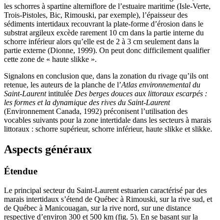
les schorres à spartine alterniflore de l’estuaire maritime (Isle-Verte,
Trois-Pistoles, Bic, Rimouski, par exemple), l’épaisseur des
sédiments intertidaux recouvrant la plate-forme d’érosion dans le
substrat argileux excède rarement 10 cm dans la partie interne du
schorre inférieur alors qu’elle est de 2 à 3 cm seulement dans la
partie externe (Dionne, 1999). On peut donc difficilement qualifier
cette zone de « haute slikke ».
Signalons en conclusion que, dans la zonation du rivage qu’ils ont
retenue, les auteurs de la planche de l’
Atlas environnemental du
Saint-Laurent
intitulée
Des berges douces aux littoraux escarpés :
les formes et la dynamique des rives du Saint-Laurent
(Environnement Canada, 1992) préconisent l’utilisation des
vocables suivants pour la zone intertidale dans les secteurs à marais
littoraux : schorre supérieur, schorre inférieur, haute slikke et slikke.
Aspects généraux
Étendue
Le principal secteur du Saint-Laurent estuarien caractérisé par des
marais intertidaux s’étend de Québec à Rimouski, sur la rive sud, et
de Québec à Manicouagan, sur la rive nord, sur une distance
respective d’environ 300 et 500 km (fig. 5). En se basant sur la