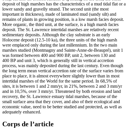
deposit of high marshes has the characteristics of a mud tidal flat or a
lower sandy and gravelly strand. The second unit (the most
important in thickness), made of laminated mud (sandy silt) and
remains of plants in growing position, is a low marsh facies deposit.
More organic, the third unit, at the surface, is a high marsh facies
deposit. The St. Lawrence intertidal marshes are relatively recent
sedimentary deposits. Although the clay substrate is an early
Holocene deposit (12.5-10 ka), the three units of the high marsh
were emplaced only during the last millennium. In the two main
marshes studied (Montmagny and Sainte-Anne-de-Beaupré), unit 1
was formed between 400 and 900 BP, unit 2, between 130 and
400 BP and unit 3, which is generally still in vertical accretion
process, was mainly deposited during the last century. Even though
the long term mean vertical accretion rate of the surface varies from
place to place, it is almost everywhere slightly lower than in most
intertidal marshes of the World for the same period. In 68,5% of
sites, it is between 1 and 2 mm/yr, in 21%, between 2 and 3 mm/yr
and in 10,5%, over 3 mm/yr. Threatened by both erosion and land
recovery, the St. Lawrence estuary tidal marshes, because of the
small surface area that they cover, and also of their ecological and
economic value, need to be better studied and protected, as well as
adequately enhanced.
Corps de l’article