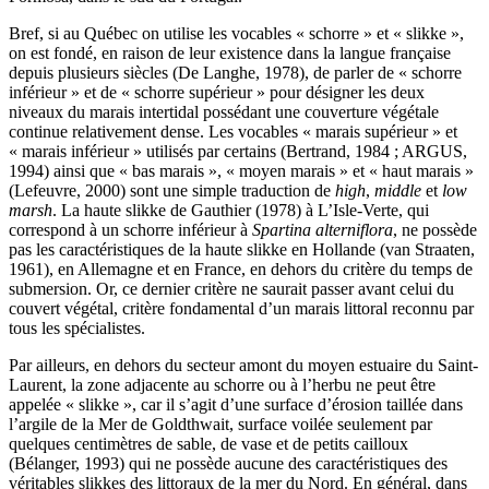
Bref, si au Québec on utilise les vocables « schorre » et « slikke »,
on est fondé, en raison de leur existence dans la langue française
depuis plusieurs siècles (De Langhe, 1978), de parler de « schorre
inférieur » et de « schorre supérieur » pour désigner les deux
niveaux du marais intertidal possédant une couverture végétale
continue relativement dense. Les vocables « marais supérieur » et
« marais inférieur » utilisés par certains (Bertrand, 1984 ; ARGUS,
1994) ainsi que « bas marais », « moyen marais » et « haut marais »
(Lefeuvre, 2000) sont une simple traduction de
high
,
middle
et
low
marsh
. La haute slikke de Gauthier (1978) à L’Isle-Verte, qui
correspond à un schorre inférieur à
Spartina alterniflora
, ne possède
pas les caractéristiques de la haute slikke en Hollande (van Straaten,
1961), en Allemagne et en France, en dehors du critère du temps de
submersion. Or, ce dernier critère ne saurait passer avant celui du
couvert végétal, critère fondamental d’un marais littoral reconnu par
tous les spécialistes.
Par ailleurs, en dehors du secteur amont du moyen estuaire du Saint-
Laurent, la zone adjacente au schorre ou à l’herbu ne peut être
appelée « slikke », car il s’agit d’une surface d’érosion taillée dans
l’argile de la Mer de Goldthwait, surface voilée seulement par
quelques centimètres de sable, de vase et de petits cailloux
(Bélanger, 1993) qui ne possède aucune des caractéristiques des
véritables slikkes des littoraux de la mer du Nord. En général, dans