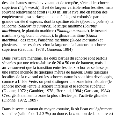
des plus hautes mers de vive-eau et de tempête, s’étend le schorre
supérieur
(high marsh
). Il est de largeur variable selon les sites, mais
souvent relativement étroit (<100 m) sur la rive sud en raison des
empiétements ; sa surface, en pente faible, est colonisée par une
grande variété d’espèces, dont la spartine étalée (
Spartina patens
), la
salicorne (
Salicornia europea
), le scirpe maritime (
Scirpus
maritimus
), le plantain maritime (
Plantago maritima
), le troscart
maritime (
Triglochin maritima
), la glauce maritime (
Glaux
maritima
), des carex, l’ansérine maritime (
Sueda maritima
) et
plusieurs autres espèces selon la largeur et la hauteur du schorre
supérieur (Gauthier, 1978 ; Garneau, 1984).
Dans l’estuaire maritime, les deux parties du schorre sont parfois
séparées par une micro-falaise de 20 à 50 cm de hauteur, mais il
arrive souvent que la transition entre les deux schorres se fasse par
une rampe inclinée de quelques mètres de largeur. Dans quelques
localités de la rive sud où les schorres naturels sont bien développés,
comme à L’Isle-Verte, on peut distinguer une zone intermédiaire (le
schorre moyen) entre le schorre inférieur et le schorre supérieur
(Dionne, 1972 ; Gauthier, 1978 ; Bertrand, 1984 ; Garneau, 1984).
C’est généralement la zone la plus affectée par l’activité glacielle
(Dionne, 1972, 1989).
Dans le secteur amont du moyen estuaire, là où l’eau est légèrement
saumâtre (salinité de 1 à 3 ‰) ou douce, la zonation de la batture est