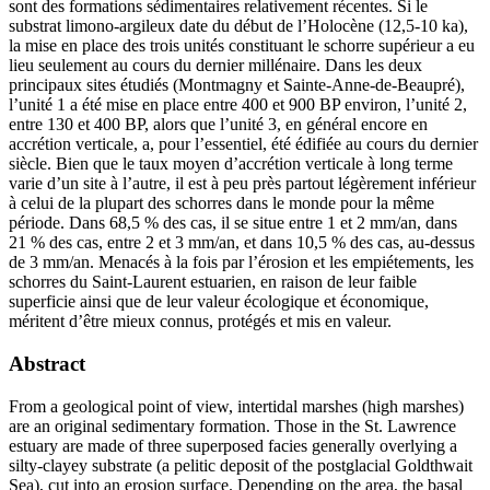
sont des formations sédimentaires relativement récentes. Si le
substrat limono-argileux date du début de l’Holocène (12,5-10 ka),
la mise en place des trois unités constituant le schorre supérieur a eu
lieu seulement au cours du dernier millénaire. Dans les deux
principaux sites étudiés (Montmagny et Sainte-Anne-de-Beaupré),
l’unité 1 a été mise en place entre 400 et 900 BP environ, l’unité 2,
entre 130 et 400 BP, alors que l’unité 3, en général encore en
accrétion verticale, a, pour l’essentiel, été édifiée au cours du dernier
siècle. Bien que le taux moyen d’accrétion verticale à long terme
varie d’un site à l’autre, il est à peu près partout légèrement inférieur
à celui de la plupart des schorres dans le monde pour la même
période. Dans 68,5 % des cas, il se situe entre 1 et 2 mm/an, dans
21 % des cas, entre 2 et 3 mm/an, et dans 10,5 % des cas, au-dessus
de 3 mm/an. Menacés à la fois par l’érosion et les empiétements, les
schorres du Saint-Laurent estuarien, en raison de leur faible
superficie ainsi que de leur valeur écologique et économique,
méritent d’être mieux connus, protégés et mis en valeur.
Abstract
From a geological point of view, intertidal marshes (high marshes)
are an original sedimentary formation. Those in the St. Lawrence
estuary are made of three superposed facies generally overlying a
silty-clayey substrate (a pelitic deposit of the postglacial Goldthwait
Sea), cut into an erosion surface. Depending on the area, the basal