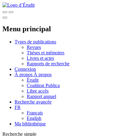
Menu principal
Types de publications
Revues
Thèses et mémoires
Livres et actes
Rapports de recherche
Connexion
À propos
À propos
Érudit
Coalition Publica
Libre accès
Rapport annuel
Recherche avancée
FR
Français
English
Ma bibliothèque
Recherche simple