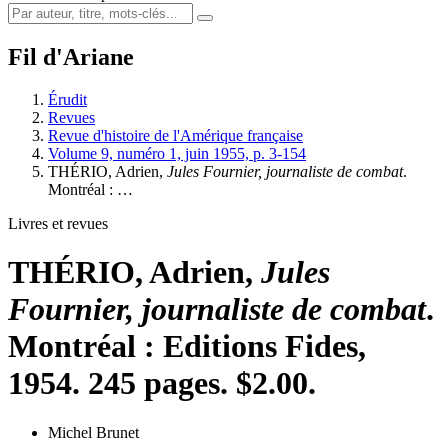
Fil d'Ariane
Érudit
Revues
Revue d'histoire de l'Amérique française
Volume 9, numéro 1, juin 1955, p. 3-154
THÉRIO, Adrien,
Jules Fournier, journaliste de combat
.
Montréal : …
Livres et revues
THÉRIO, Adrien,
Jules
Fournier, journaliste de combat
.
Montréal : Editions Fides,
1954. 245 pages. $2.00.
Michel Brunet