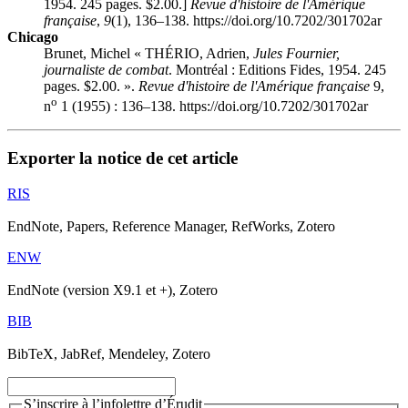
1954. 245 pages. $2.00.]
Revue d'histoire de l'Amérique
française
,
9
(1), 136–138. https://doi.org/10.7202/301702ar
Chicago
Brunet, Michel « THÉRIO, Adrien,
Jules Fournier,
journaliste de combat
. Montréal : Editions Fides, 1954. 245
pages. $2.00. ».
Revue d'histoire de l'Amérique française
9,
o
n
1 (1955) : 136–138. https://doi.org/10.7202/301702ar
Exporter la notice de cet article
RIS
EndNote, Papers, Reference Manager, RefWorks, Zotero
ENW
EndNote (version X9.1 et +), Zotero
BIB
BibTeX, JabRef, Mendeley, Zotero
S’inscrire à l’infolettre d’Érudit