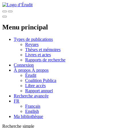
Menu principal
Types de publications
Revues
Thèses et mémoires
Livres et actes
Rapports de recherche
Connexion
À propos
À propos
Érudit
Coalition Publica
Libre accès
Rapport annuel
Recherche avancée
FR
Français
English
Ma bibliothèque
Recherche simple