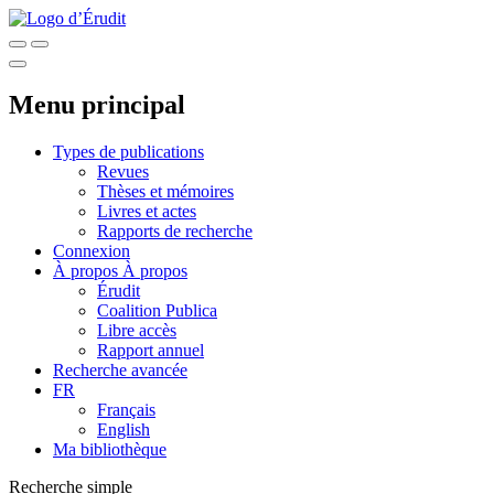
Menu principal
Types de publications
Revues
Thèses et mémoires
Livres et actes
Rapports de recherche
Connexion
À propos
À propos
Érudit
Coalition Publica
Libre accès
Rapport annuel
Recherche avancée
FR
Français
English
Ma bibliothèque
Recherche simple