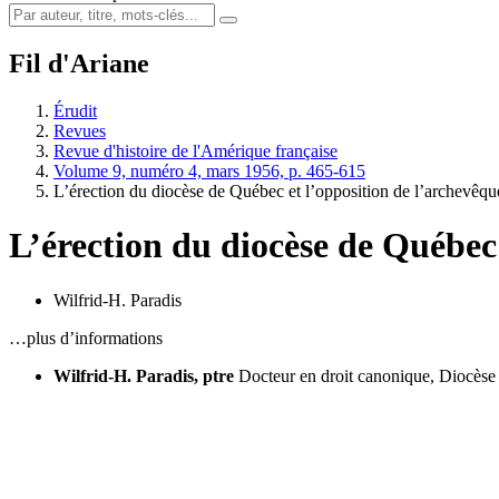
Fil d'Ariane
Érudit
Revues
Revue d'histoire de l'Amérique française
Volume 9, numéro 4, mars 1956, p. 465-615
L’érection du diocèse de Québec et l’opposition de l’archevêq
L’érection du diocèse de Québec
Wilfrid-H. Paradis
…plus d’informations
Wilfrid-H. Paradis, ptre
Docteur en droit canonique, Diocès