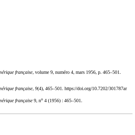
Amérique française
, volume 9, numéro 4, mars 1956, p. 465–501.
Amérique française
,
9
(4), 465–501. https://doi.org/10.7202/301787ar
o
Amérique française
9, n
4 (1956) : 465–501.