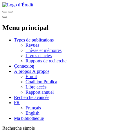
Menu principal
Types de publications
Revues
Thèses et mémoires
Livres et actes
Rapports de recherche
Connexion
À propos
À propos
Érudit
Coalition Publica
Libre accès
Rapport annuel
Recherche avancée
FR
Français
English
Ma bibliothèque
Recherche simple