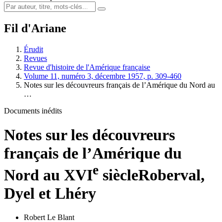
Fil d'Ariane
Érudit
Revues
Revue d'histoire de l'Amérique française
Volume 11, numéro 3, décembre 1957, p. 309-460
Notes sur les découvreurs français de l’Amérique du Nord au
…
Documents inédits
Notes sur les découvreurs
français de l’Amérique du
e
Nord au XVI
siècle
R
oberval,
Dyel et Lhéry
Robert Le Blant