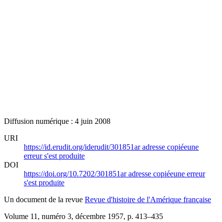
Diffusion numérique : 4 juin 2008
URI
https://id.erudit.org/iderudit/301851ar
adresse copiée
une
erreur s'est produite
DOI
https://doi.org/10.7202/301851ar
adresse copiée
une erreur
s'est produite
Un document de la revue
Revue d'histoire de l'Amérique française
Volume 11, numéro 3, décembre 1957
, p. 413–435