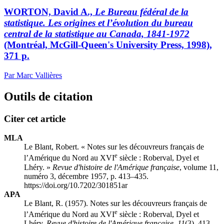
WORTON, David A.,
Le Bureau fédéral de la
statistique. Les origines et l’évolution du bureau
central de la statistique au Canada, 1841-1972
(Montréal, McGill-Queen's University Press, 1998),
371 p.
Par Marc Vallières
Outils de citation
Citer cet article
MLA
Le Blant, Robert. « Notes sur les découvreurs français de
e
l’Amérique du Nord au XVI
siècle :
R
oberval, Dyel et
Lhéry. »
Revue d'histoire de l'Amérique française
, volume 11,
numéro 3, décembre 1957, p. 413–435.
https://doi.org/10.7202/301851ar
APA
Le Blant, R. (1957). Notes sur les découvreurs français de
e
l’Amérique du Nord au XVI
siècle :
R
oberval, Dyel et
Lhéry.
Revue d'histoire de l'Amérique française
,
11
(3), 413–