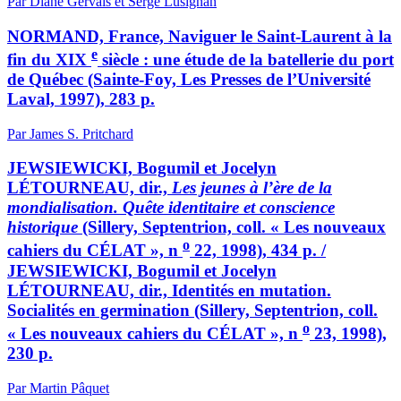
Par Diane Gervais et Serge Lusignan
NORMAND, France, Naviguer le Saint-Laurent à la
e
fin du XIX
siècle : une étude de la batellerie du port
de Québec (Sainte-Foy, Les Presses de l’Université
Laval, 1997), 283 p.
Par James S. Pritchard
JEWSIEWICKI, Bogumil et Jocelyn
LÉTOURNEAU, dir.,
Les jeunes à l’ère de la
mondialisation. Quête identitaire et conscience
historique
(Sillery, Septentrion, coll. « Les nouveaux
o
cahiers du CÉLAT », n
22, 1998), 434 p. /
JEWSIEWICKI, Bogumil et Jocelyn
LÉTOURNEAU, dir., Identités en mutation.
Socialités en germination (Sillery, Septentrion, coll.
o
« Les nouveaux cahiers du CÉLAT », n
23, 1998),
230 p.
Par Martin Pâquet