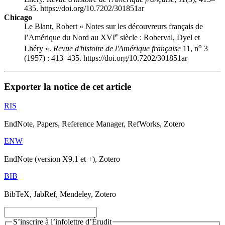
435. https://doi.org/10.7202/301851ar
Chicago
Le Blant, Robert « Notes sur les découvreurs français de
e
l’Amérique du Nord au XVI
siècle :
R
oberval, Dyel et
o
Lhéry ».
Revue d'histoire de l'Amérique française
11, n
3
(1957) : 413–435. https://doi.org/10.7202/301851ar
Exporter la notice de cet article
RIS
EndNote, Papers, Reference Manager, RefWorks, Zotero
ENW
EndNote (version X9.1 et +), Zotero
BIB
BibTeX, JabRef, Mendeley, Zotero
S’inscrire à l’infolettre d’Érudit