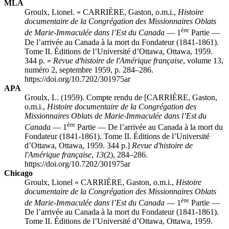
MLA
Groulx, Lionel. « CARRIÈRE, Gaston, o.m.i.,
Histoire
documentaire de la Congrégation des Missionnaires Oblats
ère
de Marie-Immaculée dans l’Est du Canada
— 1
Partie —
De l’arrivée au Canada à la mort du Fondateur (1841-1861).
Tome II. Éditions de l’Université d’Ottawa, Ottawa, 1959.
344 p. »
Revue d'histoire de l'Amérique française
, volume 13,
numéro 2, septembre 1959, p. 284–286.
https://doi.org/10.7202/301975ar
APA
Groulx, L. (1959). Compte rendu de [CARRIÈRE, Gaston,
o.m.i.,
Histoire documentaire de la Congrégation des
Missionnaires Oblats de Marie-Immaculée dans l’Est du
ère
Canada
— 1
Partie — De l’arrivée au Canada à la mort du
Fondateur (1841-1861). Tome II. Éditions de l’Université
d’Ottawa, Ottawa, 1959. 344 p.]
Revue d'histoire de
l'Amérique française
,
13
(2), 284–286.
https://doi.org/10.7202/301975ar
Chicago
Groulx, Lionel « CARRIÈRE, Gaston, o.m.i.,
Histoire
documentaire de la Congrégation des Missionnaires Oblats
ère
de Marie-Immaculée dans l’Est du Canada
— 1
Partie —
De l’arrivée au Canada à la mort du Fondateur (1841-1861).
Tome II. Éditions de l’Université d’Ottawa, Ottawa, 1959.