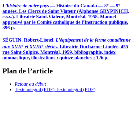
e
e
L’histoire de notre pays
— Histoire du Canada — 8
— 9
années. Les Clercs de Saint-Viateur (Alphonse GRYPINICH,
c.s.v.). Librairie Saint-Viateur, Montréal, 1958. Manuel
approuvé par le Comité catholique de l’Instruction publique.
396 p.
SÉGUIN, Robert-Lionel,
L’équipement de la ferme canadienne
e
e
aux XVII
et XVIII
siècles
. Librairie Ducharme Limitée, 455
rue Saint-Sulpice, Montréal, 1959, bibliographie, index
onomastique, illustrations : quinze planches ; 126 p.
Plan de l’article
Retour au début
Texte intégral (PDF)
Texte intégral (PDF)