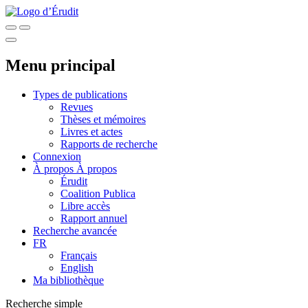
Menu principal
Types de publications
Revues
Thèses et mémoires
Livres et actes
Rapports de recherche
Connexion
À propos
À propos
Érudit
Coalition Publica
Libre accès
Rapport annuel
Recherche avancée
FR
Français
English
Ma bibliothèque
Recherche simple