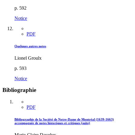
p. 592
Notice
PDF
Quelques autres notes
Lionel Groulx
p. 593
Notice
Bibliographie
PDF
Bibliographie de la Société de Notre-Dame de Montréal (1639-1663)
accompagnée de notes historiques et critiques (suite)
Marie-Claire Daveluy