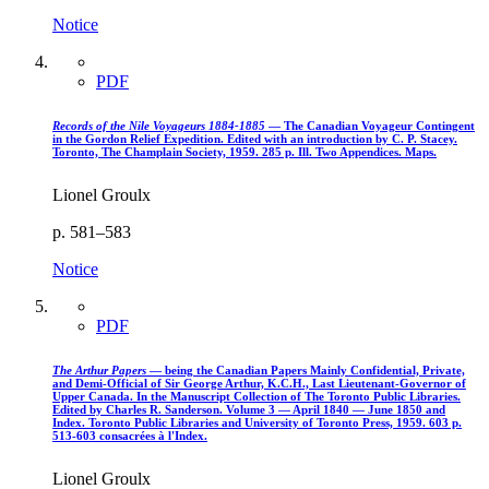
Notice
PDF
Records of the Nile Voyageurs 1884-1885
— The Canadian Voyageur Contingent
in the Gordon Relief Expedition. Edited with an introduction by C. P. Stacey.
Toronto, The Champlain Society, 1959. 285 p. Ill. Two Appendices. Maps.
Lionel Groulx
p. 581–583
Notice
PDF
The Arthur Papers
— being the Canadian Papers Mainly Confidential, Private,
and Demi-Official of Sir George Arthur, K.C.H., Last Lieutenant-Governor of
Upper Canada. In the Manuscript Collection of The Toronto Public Libraries.
Edited by Charles R. Sanderson. Volume 3 — April 1840 — June 1850 and
Index. Toronto Public Libraries and University of Toronto Press, 1959. 603 p.
513-603 consacrées à l'Index.
Lionel Groulx