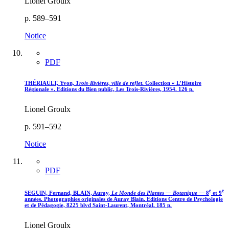
Lionel Groulx
p. 589–591
Notice
PDF
THÉRIAULT, Yvon,
Trois-Rivières, ville de reflet
. Collection « L’Histoire
Régionale ». Editions du Bien public, Les Trois-Rivières, 1954. 126 p.
Lionel Groulx
p. 591–592
Notice
PDF
e
e
SEGUIN, Fernand, BLAIN, Auray,
Le Monde des Plantes — Botanique —
8
et 9
années. Photographies originales de Auray Blain. Editions Centre de Psychologie
et de Pédagogie, 8225 blvd Saint-Laurent, Montréal. 185 p.
Lionel Groulx