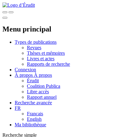
Menu principal
Types de publications
Revues
Thèses et mémoires
Livres et actes
Rapports de recherche
Connexion
À propos
À propos
Érudit
Coalition Publica
Libre accès
Rapport annuel
Recherche avancée
FR
Français
English
Ma bibliothèque
Recherche simple