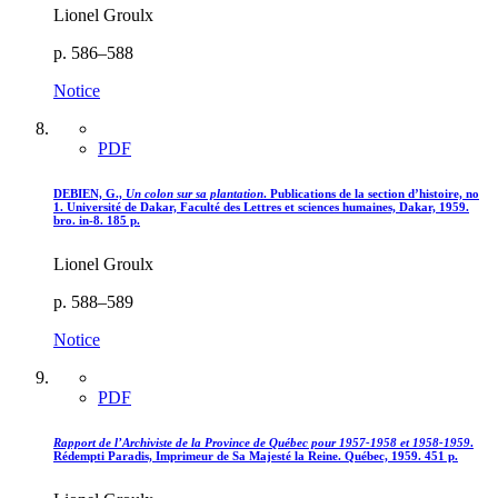
Lionel Groulx
p. 586–588
Notice
PDF
DEBIEN, G.,
Un colon sur sa plantation
. Publications de la section d’histoire, no
1. Université de Dakar, Faculté des Lettres et sciences humaines, Dakar, 1959.
bro. in-8. 185 p.
Lionel Groulx
p. 588–589
Notice
PDF
Rapport de l’Archiviste de la Province de Québec pour 1957-1958 et 1958-1959
.
Rédempti Paradis, Imprimeur de Sa Majesté la Reine. Québec, 1959. 451 p.