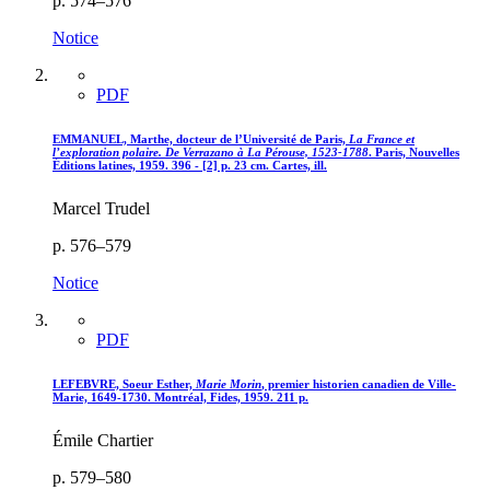
p. 574–576
Notice
PDF
EMMANUEL, Marthe, docteur de l’Université de Paris,
La France et
l’exploration polaire. De Verrazano à La Pérouse, 1523-1788
. Paris, Nouvelles
Éditions latines, 1959. 396 - [2] p. 23 cm. Cartes, ill.
Marcel Trudel
p. 576–579
Notice
PDF
LEFEBVRE, Soeur Esther,
Marie Morin
, premier historien canadien de Ville-
Marie, 1649-1730. Montréal, Fides, 1959. 211 p.
Émile Chartier
p. 579–580