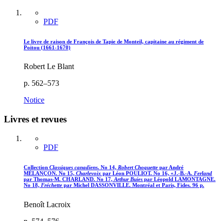
PDF
Le livre de raison de François de Tapie de Monteil, capitaine au régiment de
Poitou (1661-1670)
Robert Le Blant
p. 562–573
Notice
Livres et revues
PDF
Collection
Classiques canadiens
. No 14,
Robert Choquette
par André
MÉLANÇON. No 15,
Charlevoix
par Léon POULIOT. No 16, «J.-B.-A.
Ferland
par Thomas-M. CHARLAND. No 17,
Arthur Buies
par Léopold LAMONTAGNE.
No 18,
Fréchette
par Michel DASSONVILLE. Montréal et Paris, Fides. 96 p.
Benoît Lacroix