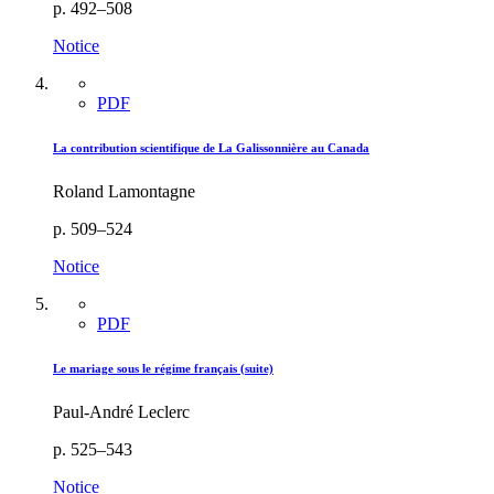
p. 492–508
Notice
PDF
La contribution scientifique de La Galissonnière au Canada
Roland Lamontagne
p. 509–524
Notice
PDF
Le mariage sous le régime français (suite)
Paul-André Leclerc
p. 525–543
Notice