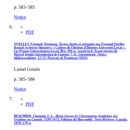
p. 583–585
Notice
PDF
OUELLET, Fernand,
Papineau
. Textes choisis et présentés par Fernand Ouellet,
licencié ès-lettres (histoire). « Cahiers de l'Institut d'Histoire Université Laval ».
Les Presses Universitaires Laval. Bro. 104 p., grand in-8. Avant-propos de
Marcel Trudel. Introduction de l'auteur, 7-11. Chronologie, Notice
bibliographique, 12-13. Portrait de Papineau (1832).
Lionel Groulx
p. 585–586
Notice
PDF
BEAUMIER, Chanoine J.-L.,
Marie Guyart de l’Incarnation, fondatrice des
Ursulines au Canada
, 1599-1672. Editions du Bien public, Trois-Rivières, Canada,
1959. 270 p.