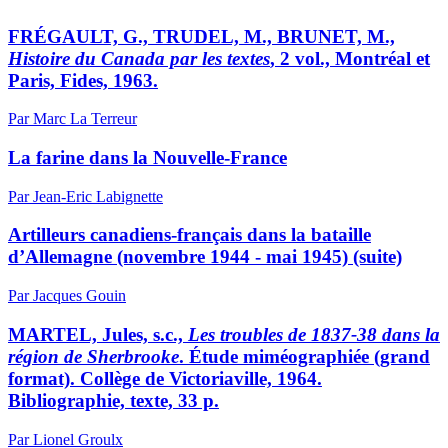
FRÉGAULT, G., TRUDEL, M., BRUNET, M.,
Histoire du Canada par les textes
, 2 vol., Montréal et
Paris, Fides, 1963.
Par Marc La Terreur
La farine dans la Nouvelle-France
Par Jean-Eric Labignette
Artilleurs canadiens-français dans la bataille
d’Allemagne (novembre 1944 - mai 1945) (suite)
Par Jacques Gouin
MARTEL, Jules, s.c.,
Les troubles de 1837-38 dans la
région de Sherbrooke
. Étude miméographiée (grand
format). Collège de Victoriaville, 1964.
Bibliographie, texte, 33 p.
Par Lionel Groulx