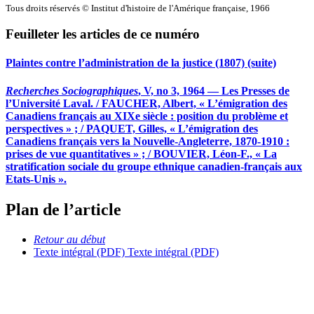
Tous droits réservés © Institut d'histoire de l'Amérique française, 1966
Feuilleter les articles de ce numéro
Plaintes contre l’administration de la justice (1807) (suite)
Recherches Sociographiques
, V, no 3, 1964 — Les Presses de
l’Université Laval. / FAUCHER, Albert, « L’émigration des
Canadiens français au XIXe siècle : position du problème et
perspectives » ; / PAQUET, Gilles, « L’émigration des
Canadiens français vers la Nouvelle-Angleterre, 1870-1910 :
prises de vue quantitatives » ; / BOUVIER, Léon-F., « La
stratification sociale du groupe ethnique canadien-français aux
Etats-Unis ».
Plan de l’article
Retour au début
Texte intégral (PDF)
Texte intégral (PDF)