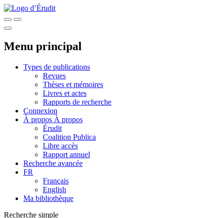
Menu principal
Types de publications
Revues
Thèses et mémoires
Livres et actes
Rapports de recherche
Connexion
À propos
À propos
Érudit
Coalition Publica
Libre accès
Rapport annuel
Recherche avancée
FR
Français
English
Ma bibliothèque
Recherche simple