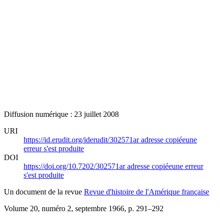
Diffusion numérique : 23 juillet 2008
URI
https://id.erudit.org/iderudit/302571ar
adresse copiée
une
erreur s'est produite
DOI
https://doi.org/10.7202/302571ar
adresse copiée
une erreur
s'est produite
Un document de la revue
Revue d'histoire de l'Amérique française
Volume 20, numéro 2, septembre 1966
, p. 291–292