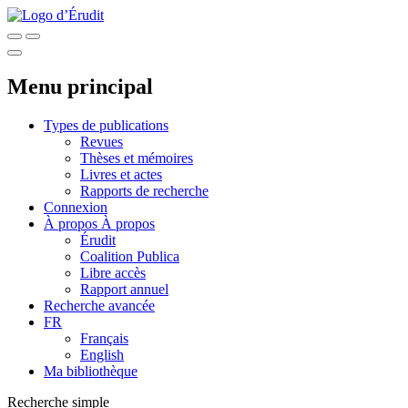
Menu principal
Types de publications
Revues
Thèses et mémoires
Livres et actes
Rapports de recherche
Connexion
À propos
À propos
Érudit
Coalition Publica
Libre accès
Rapport annuel
Recherche avancée
FR
Français
English
Ma bibliothèque
Recherche simple