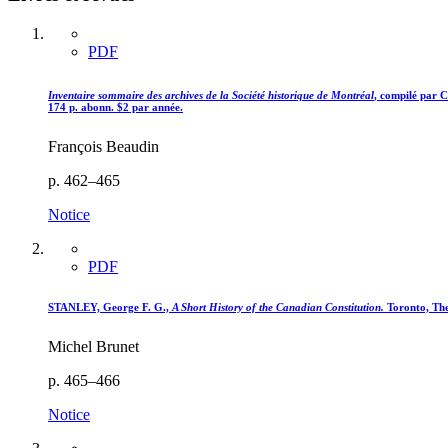
PDF
Inventaire sommaire des archives de la Société historique de Montréal
, compilé par C
174 p. abonn. $2 par année.
François Beaudin
p. 462–465
Notice
PDF
STANLEY, George F. G.,
A Short History of the Canadian Constitution.
Toronto, The 
Michel Brunet
p. 465–466
Notice