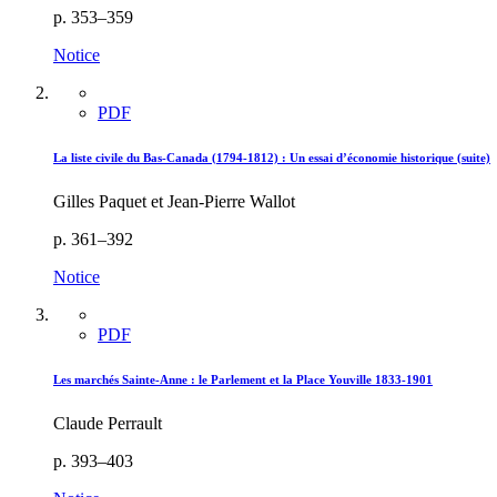
p. 353–359
Notice
PDF
La liste civile du Bas-Canada (1794-1812) : Un essai d’économie historique (suite)
Gilles Paquet et Jean-Pierre Wallot
p. 361–392
Notice
PDF
Les marchés Sainte-Anne : le Parlement et la Place Youville 1833-1901
Claude Perrault
p. 393–403