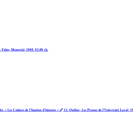
, Fides, Montréal, 1969. $3.00 ch.
o
da
. « Les Cahiers de l’Institut d’histoire » n
13. Québec, Les Presses de l’Université Laval, 