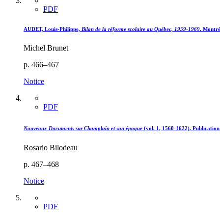
PDF
AUDET, Louis-Philippe,
Bilan de la réforme scolaire au Québec, 1959-1969
. Montré
Michel Brunet
p. 466–467
Notice
PDF
Nouveaux Documents sur Champlain et son époque
(vol. 1, 1560-1622). Publication
Rosario Bilodeau
p. 467–468
Notice
PDF