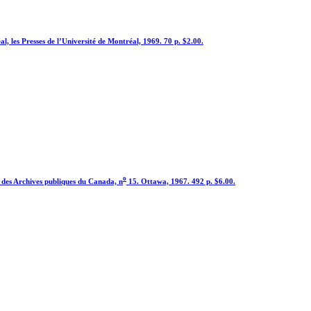
al, les Presses de l’Université de Montréal, 1969. 70 p. $2.00.
o
 des Archives publiques du Canada, n
15. Ottawa, 1967. 492 p. $6.00.