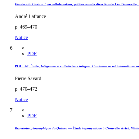
Dossiers du Cinéma I
, en collaboration, publiée sous la direction de Léo Bonneville,
André Lafrance
p. 469–470
Notice
PDF
POULAT, Émile,
Intégrisme et catholicisme intégral. Un réseau secret international
Pierre Savard
p. 470–472
Notice
PDF
Répertoire géographique du Québec
— Étude toponymique 3 (Nouvelle série), Minis