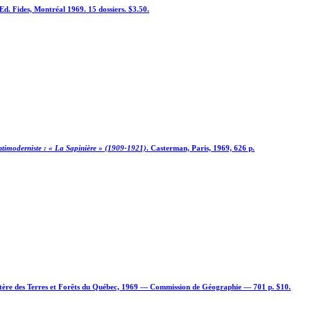
 Ed. Fides, Montréal 1969. 15 dossiers. $3.50.
 antimoderniste : « La Sapinière » (1909-1921)
. Casterman, Paris, 1969, 626 p.
tère des Terres et Forêts du Québec, 1969 — Commission de Géographie — 701 p. $10.