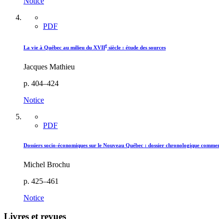
Notice
PDF
e
La vie à Québec au milieu du XVII
siècle : étude des sources
Jacques Mathieu
p. 404–424
Notice
PDF
Dossiers socio-économiques sur le Nouveau Québec : dossier chronologique commenté
Michel Brochu
p. 425–461
Notice
Livres et revues