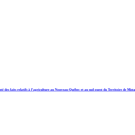
 des faits relatifs à l’agriculture au Nouveau-Québec et au sud-ouest du Territoire de Mista