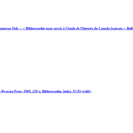
ameron Nish — « Bibliographie pour servir à l’étude de l’histoire du Canada français », Bull
Ryerson Press, 1969. 228 p. Bibliographie. Index. $7.95 (relié).