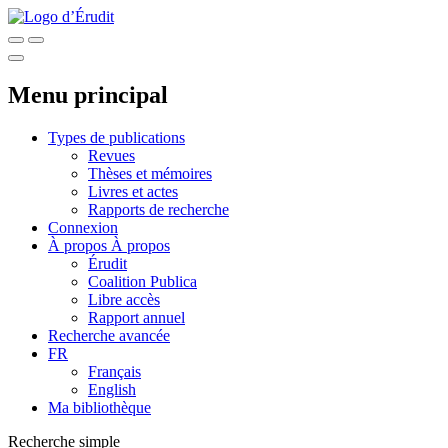
Menu principal
Types de publications
Revues
Thèses et mémoires
Livres et actes
Rapports de recherche
Connexion
À propos
À propos
Érudit
Coalition Publica
Libre accès
Rapport annuel
Recherche avancée
FR
Français
English
Ma bibliothèque
Recherche simple