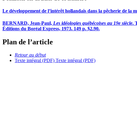
Le développement de l’intérêt hollandais dans la pêcherie de la m
BERNARD, Jean-Paul,
Les idéologies québécoises au 19e siècle
. 
Éditions du Boréal Express, 1973. 149 p. $2.90.
Plan de l’article
Retour au début
Texte intégral (PDF)
Texte intégral (PDF)