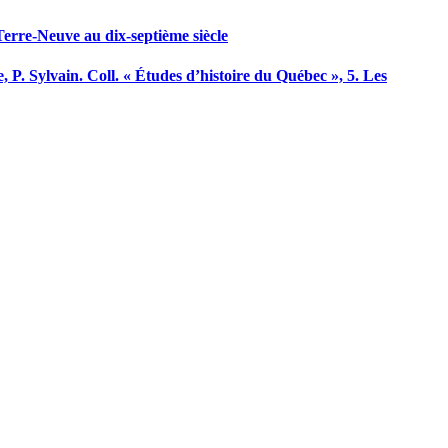
Terre-Neuve au dix-septième siècle
 P. Sylvain. Coll. « Études d’histoire du Québec », 5. Les