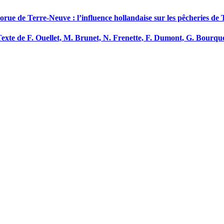
orue de Terre-Neuve : l’influence hollandaise sur les pêcheries de 
Texte de F. Ouellet, M. Brunet, N. Frenette, F. Dumont, G. Bourque,