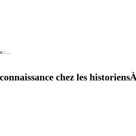
ns : …
 connaissance chez les historiens
À