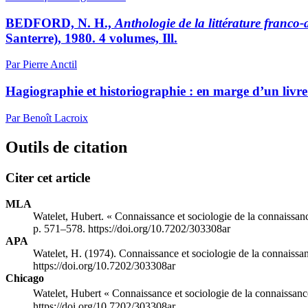
BEDFORD, N. H.,
Anthologie de la littérature franco
Santerre), 1980. 4 volumes, Ill.
Par Pierre Anctil
Hagiographie et historiographie : en marge d’un livr
Par Benoît Lacroix
Outils de citation
Citer cet article
MLA
Watelet, Hubert. « Connaissance et sociologie de la connaissanc
p. 571–578. https://doi.org/10.7202/303308ar
APA
Watelet, H. (1974). Connaissance et sociologie de la connaissan
https://doi.org/10.7202/303308ar
Chicago
Watelet, Hubert « Connaissance et sociologie de la connaissance
https://doi.org/10.7202/303308ar