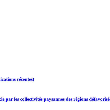
ications récentes)
cle par les collectivités paysannes des régions défavori