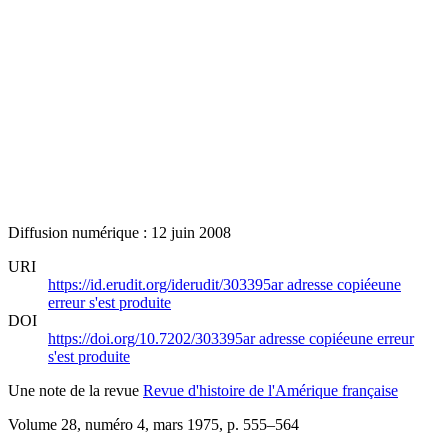
Diffusion numérique : 12 juin 2008
URI
https://id.erudit.org/iderudit/303395ar
adresse copiée
une
erreur s'est produite
DOI
https://doi.org/10.7202/303395ar
adresse copiée
une erreur
s'est produite
Une note de la revue
Revue d'histoire de l'Amérique française
Volume 28, numéro 4, mars 1975
, p. 555–564