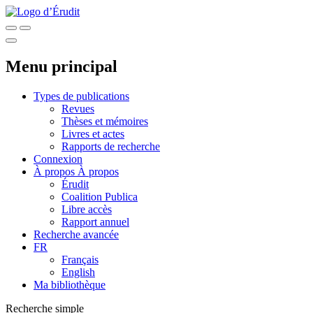
Menu principal
Types de publications
Revues
Thèses et mémoires
Livres et actes
Rapports de recherche
Connexion
À propos
À propos
Érudit
Coalition Publica
Libre accès
Rapport annuel
Recherche avancée
FR
Français
English
Ma bibliothèque
Recherche simple