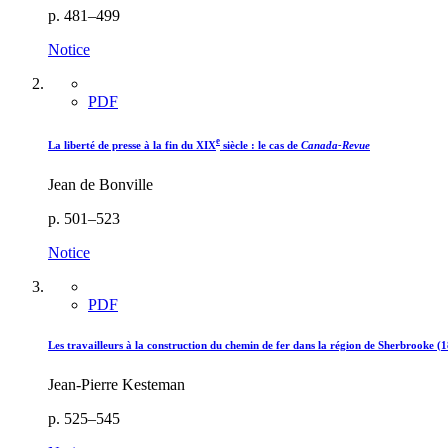
p. 481–499
Notice
PDF
e
La liberté de presse à la fin du XIX
siècle : le cas de
Canada-Revue
Jean de Bonville
p. 501–523
Notice
PDF
Les travailleurs à la construction du chemin de fer dans la région de Sherbrooke 
Jean-Pierre Kesteman
p. 525–545