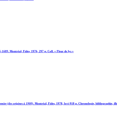
85-1689
. Montréal, Fides, 1976, 297 p. Coll. « Fleur de lys »
remier (des origines à 1900)
. Montréal, Fides, 1978, lxvi-918 p. Chronologie, bibliographie, ill