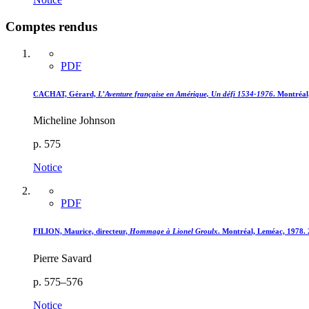
Comptes rendus
PDF
CACHAT, Gérard,
L’Aventure française en Amérique, Un défi 1534-1976
. Montréal
Micheline Johnson
p. 575
Notice
PDF
FILION, Maurice, directeur,
Hommage à Lionel Groulx
. Montréal, Leméac, 1978. 2
Pierre Savard
p. 575–576
Notice