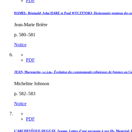
PDF
HAMEL, Réginald, John HARE et Paul WYCZYNSKI,
Dictionnaire pratique des a
Jean-Marie Brière
p. 580–581
Notice
PDF
JEAN, Marguerite, s.c.i.m.,
Évolution des communautés religieuses de femmes au Ca
Micheline Johnson
p. 582–583
Notice
PDF
L’ARCHEVÊQUE-DUGUAY, Jeanne,
Lettres d’une paysanne à son fils
. Montréal, 