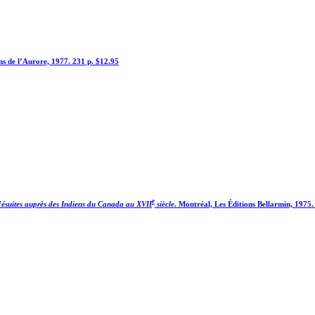
ns de l’Aurore, 1977. 231 p. $12.95
e
Jésuites auprès des Indiens du Canada au XVII
siècle
. Montréal, Les Éditions Bellarmin, 1975.