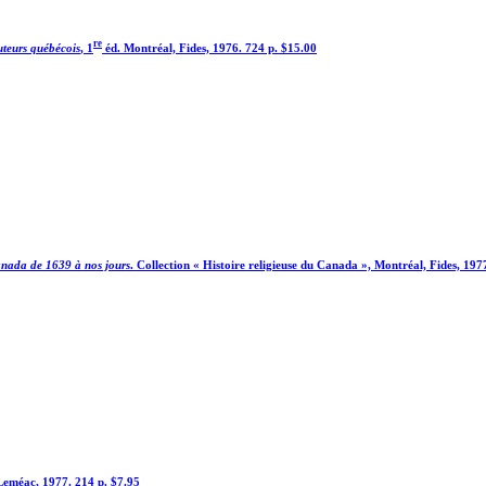
re
uteurs québécois
, 1
éd. Montréal, Fides, 1976. 724 p. $15.00
nada de 1639 à nos jours
. Collection « Histoire religieuse du Canada », Montréal, Fides, 1977
Leméac, 1977. 214 p. $7.95