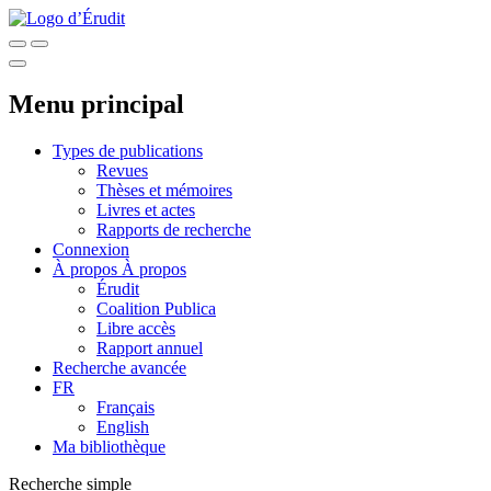
Menu principal
Types de publications
Revues
Thèses et mémoires
Livres et actes
Rapports de recherche
Connexion
À propos
À propos
Érudit
Coalition Publica
Libre accès
Rapport annuel
Recherche avancée
FR
Français
English
Ma bibliothèque
Recherche simple