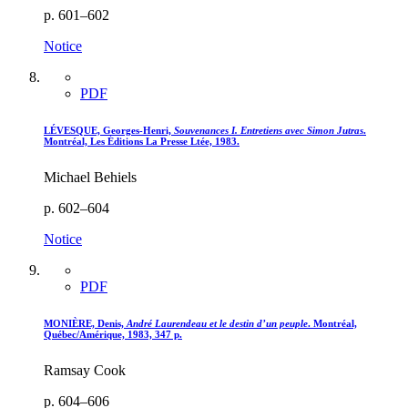
p. 601–602
Notice
PDF
LÉVESQUE, Georges-Henri,
Souvenances I. Entretiens avec Simon Jutras
.
Montréal, Les Éditions La Presse Ltée, 1983.
Michael Behiels
p. 602–604
Notice
PDF
MONIÈRE, Denis,
André Laurendeau et le destin d’un peuple
. Montréal,
Québec/Amérique, 1983, 347 p.
Ramsay Cook
p. 604–606