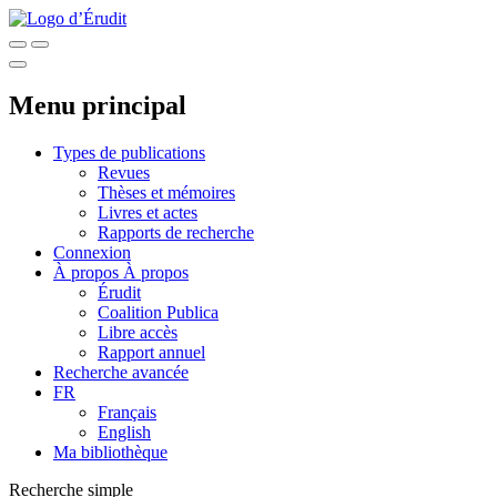
Menu principal
Types de publications
Revues
Thèses et mémoires
Livres et actes
Rapports de recherche
Connexion
À propos
À propos
Érudit
Coalition Publica
Libre accès
Rapport annuel
Recherche avancée
FR
Français
English
Ma bibliothèque
Recherche simple