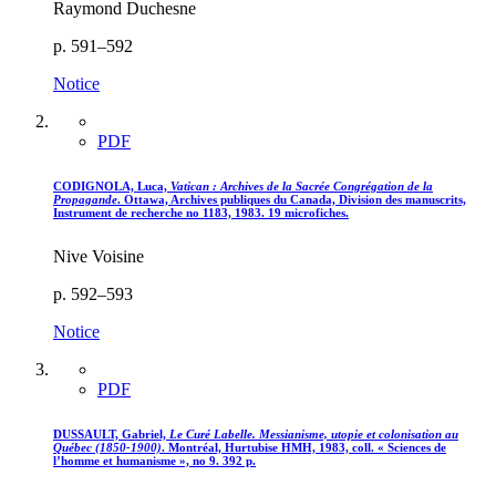
Raymond Duchesne
p. 591–592
Notice
PDF
CODIGNOLA, Luca,
Vatican : Archives de la Sacrée Congrégation de la
Propagande
. Ottawa, Archives publiques du Canada, Division des manuscrits,
Instrument de recherche no 1183, 1983. 19 microfiches.
Nive Voisine
p. 592–593
Notice
PDF
DUSSAULT, Gabriel,
Le Curé Labelle. Messianisme, utopie et colonisation au
Québec (1850-1900)
. Montréal, Hurtubise HMH, 1983, coll. « Sciences de
l’homme et humanisme », no 9. 392 p.