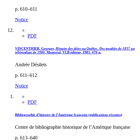
p. 610–611
Notice
PDF
VINCENTHIER, Georges,
Histoire des idées au Québec. Des troubles de 1837 au
référendum de 1980
. Montréal, VLB éditeur, 1983. 476 p.
Andrée Désilets
p. 611–612
Notice
PDF
Bibliographie d’histoire de l’Amérique française (publications récentes)
Centre de bibliographie historique de l’Amérique française
p. 613–640