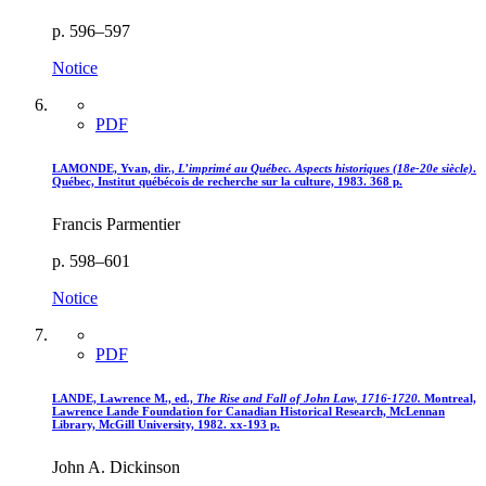
p. 596–597
Notice
PDF
LAMONDE, Yvan, dir.,
L’imprimé au Québec. Aspects historiques (18e-20e siècle)
.
Québec, Institut québécois de recherche sur la culture, 1983. 368 p.
Francis Parmentier
p. 598–601
Notice
PDF
LANDE, Lawrence M., ed.,
The Rise and Fall of John Law, 1716-1720.
Montreal,
Lawrence Lande Foundation for Canadian Historical Research, McLennan
Library, McGill University, 1982. xx-193 p.
John A. Dickinson