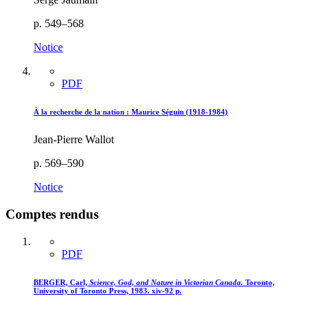
p. 549–568
Notice
PDF
À la recherche de la nation : Maurice Séguin (1918-1984)
Jean-Pierre Wallot
p. 569–590
Notice
Comptes rendus
PDF
BERGER, Carl,
Science, God, and Nature in Victorian Canada.
Toronto,
University of Toronto Press, 1983. xiv-92 p.