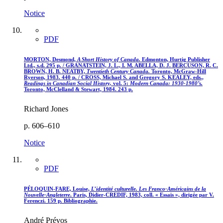
Notice
PDF
MORTON, Desmond,
A Short History of Canada.
Edmonton, Hurtig Publisher
Ltd., s.d. 295 p. / GRANATSTEIN, J. L., I. M. ABELLA, D. J. BERCUSON, R. C.
BROWN, H. B. NEATBY,
Twentieth Century Canada.
Toronto, McGraw-Hill
Ryerson, 1983. 440 p. / CROSS, Michael S. and Gregory S. KEALEY, eds.,
Readings in Canadian Social History,
vol. 5:
Modern Canada: 1930-1980’s.
Toronto, McClelland & Stewart, 1984. 243 p.
Richard Jones
p. 606–610
Notice
PDF
PÉLOQUIN-FARE, Louise,
L’identité culturelle. Les Franco-Américains de la
Nouvelle-Angleterre
. Paris, Didier-CREDIF, 1983, coll. « Essais », dirigée par V.
Ferenczi. 159 p. Bibliographie.
André Prévos