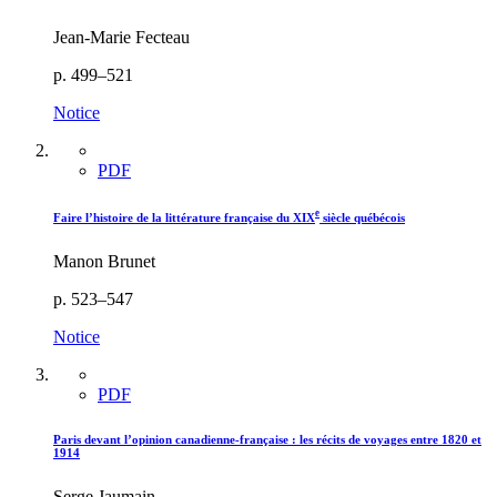
Jean-Marie Fecteau
p. 499–521
Notice
PDF
e
Faire l’histoire de la littérature française du XIX
siècle québécois
Manon Brunet
p. 523–547
Notice
PDF
Paris devant l’opinion canadienne-française : les récits de voyages entre 1820 et
1914
Serge Jaumain