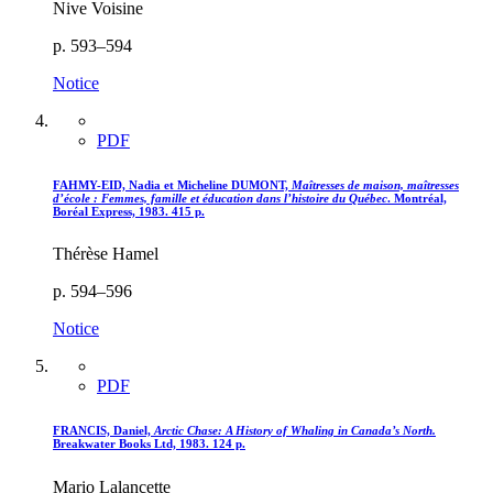
Nive Voisine
p. 593–594
Notice
PDF
FAHMY-EID, Nadia et Micheline DUMONT,
Maîtresses de maison, maîtresses
d’école : Femmes, famille et éducation dans l’histoire du Québec
. Montréal,
Boréal Express, 1983. 415 p.
Thérèse Hamel
p. 594–596
Notice
PDF
FRANCIS, Daniel,
Arctic Chase: A History of Whaling in Canada’s North.
Breakwater Books Ltd, 1983. 124 p.
Mario Lalancette