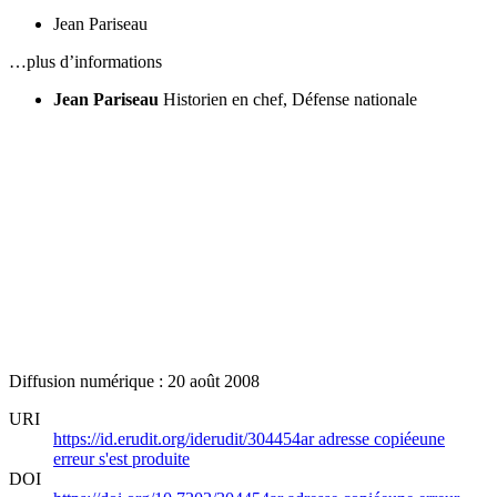
Jean Pariseau
…plus d’informations
Jean Pariseau
Historien en chef, Défense nationale
Diffusion numérique : 20 août 2008
URI
https://id.erudit.org/iderudit/304454ar
adresse copiée
une
erreur s'est produite
DOI