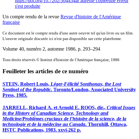
https://doi.org/10.7202/304454ar
adresse copiée
une erreur
s'est produite
Un compte rendu de la revue
Revue d'histoire de l'Amérique
française
Ce document est le compte rendu d'une autre oeuvre tel qu'un livre ou un film.
L'oeuvre originale discutée ici n'est pas disponible sur cette plateforme.
Volume 40, numéro 2, automne 1986
, p. 293–294
Tous droits réservés © Institut d'histoire de l'Amérique française, 1986
Feuilleter les articles de ce numéro
STEIN, Robert Louis,
Léger-Félicité Sonthonax, the Lost
Sentinel of the Republic.
Toronto/London, Associated University
Press, 1985.
JARRELL, Richard A. et Arnold E. ROOS, dir.,
Critical Issues
in the History of Canadian Science, Technology and
Medicine/Problèmes cruciaux de l’histoire de la science, de la
technologie et de la médecine au Canada
. Thornhill, Ottawa,
HSTC Publications, 1983. xxvi-262 p.