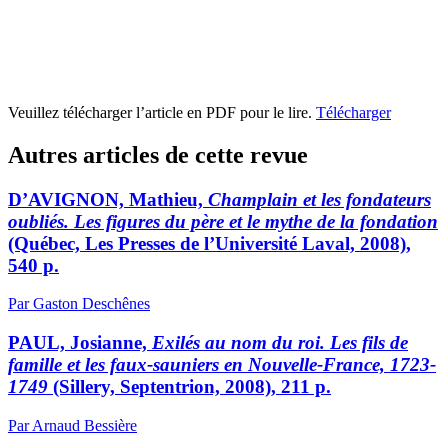
Veuillez télécharger l’article en PDF pour le lire.
Télécharger
Autres articles de cette revue
D’AVIGNON, Mathieu,
Champlain et les fondateurs
oubliés. Les figures du père et le mythe de la fondation
(Québec, Les Presses de l’Université Laval, 2008),
540 p.
Par Gaston Deschênes
PAUL, Josianne,
Exilés au nom du roi. Les fils de
famille et les faux-sauniers en Nouvelle-France, 1723-
1749
(Sillery, Septentrion, 2008), 211 p.
Par Arnaud Bessière