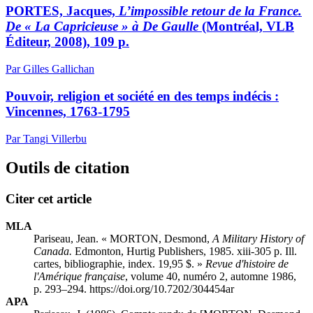
PORTES, Jacques,
L’impossible retour de la France.
De « La Capricieuse » à De Gaulle
(Montréal, VLB
Éditeur, 2008), 109 p.
Par Gilles Gallichan
Pouvoir, religion et société en des temps indécis :
Vincennes, 1763-1795
Par Tangi Villerbu
Outils de citation
Citer cet article
MLA
Pariseau, Jean. « MORTON, Desmond,
A Military History of
Canada.
Edmonton, Hurtig Publishers, 1985. xiii-305 p. Ill.
cartes, bibliographie, index. 19,95 $. »
Revue d'histoire de
l'Amérique française
, volume 40, numéro 2, automne 1986,
p. 293–294. https://doi.org/10.7202/304454ar
APA