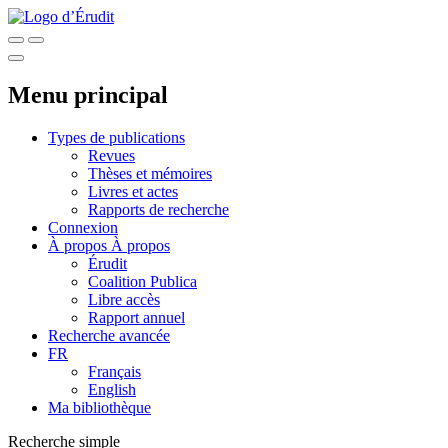
Menu principal
Types de publications
Revues
Thèses et mémoires
Livres et actes
Rapports de recherche
Connexion
À propos
À propos
Érudit
Coalition Publica
Libre accès
Rapport annuel
Recherche avancée
FR
Français
English
Ma bibliothèque
Recherche simple