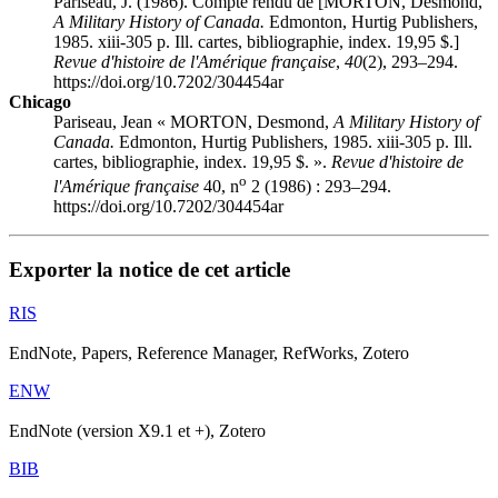
Pariseau, J. (1986). Compte rendu de [MORTON, Desmond,
A Military History of Canada.
Edmonton, Hurtig Publishers,
1985. xiii-305 p. Ill. cartes, bibliographie, index. 19,95 $.]
Revue d'histoire de l'Amérique française
,
40
(2), 293–294.
https://doi.org/10.7202/304454ar
Chicago
Pariseau, Jean « MORTON, Desmond,
A Military History of
Canada.
Edmonton, Hurtig Publishers, 1985. xiii-305 p. Ill.
cartes, bibliographie, index. 19,95 $. ».
Revue d'histoire de
o
l'Amérique française
40, n
2 (1986) : 293–294.
https://doi.org/10.7202/304454ar
Exporter la notice de cet article
RIS
EndNote, Papers, Reference Manager, RefWorks, Zotero
ENW
EndNote (version X9.1 et +), Zotero
BIB