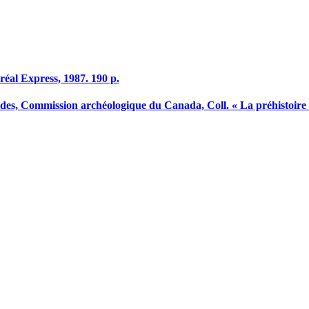
réal Express, 1987. 190 p.
ides, Commission archéologique du Canada, Coll. « La préhistoire