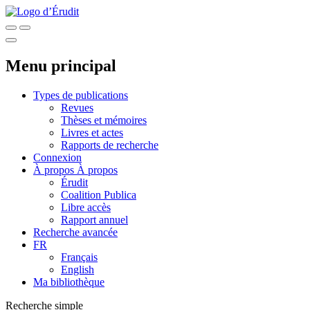
Menu principal
Types de publications
Revues
Thèses et mémoires
Livres et actes
Rapports de recherche
Connexion
À propos
À propos
Érudit
Coalition Publica
Libre accès
Rapport annuel
Recherche avancée
FR
Français
English
Ma bibliothèque
Recherche simple