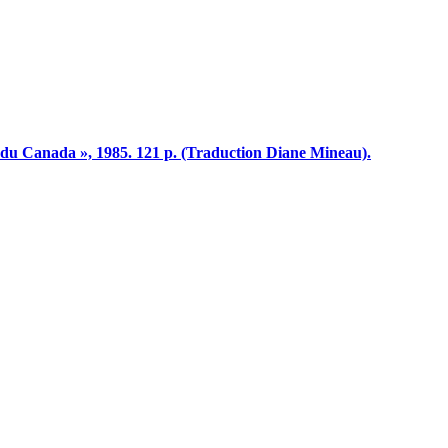
 du Canada », 1985. 121 p. (Traduction Diane Mineau).