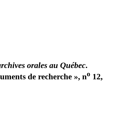
rchives orales au Québec
.
o
ocuments de recherche », n
12,