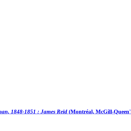
man, 1848-1851 : James Reid
(Montréal, McGill-Queen's 