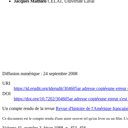
Jacques Mathieu
CELAT, Université Laval
Diffusion numérique : 24 septembre 2008
URI
https://id.erudit.org/iderudit/304605ar
adresse copiée
une erreur 
DOI
https://doi.org/10.7202/304605ar
adresse copiée
une erreur s'est
Un compte rendu de la revue
Revue d'histoire de l'Amérique français
Ce document est le compte rendu d'une autre oeuvre tel qu'un livre ou un film. L'oe
Volume 41, numéro 3, hiver 1988
, p. 453–456