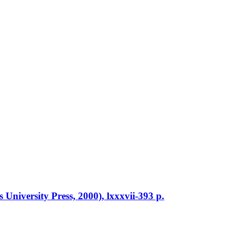
University Press, 2000), lxxxvii-393 p.