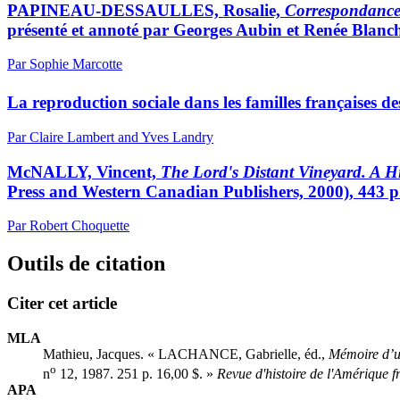
PAPINEAU-DESSAULLES, Rosalie,
Correspondanc
présenté et annoté par Georges Aubin et Renée Blanch
Par Sophie Marcotte
La reproduction sociale dans les familles françaises 
Par Claire Lambert and Yves Landry
McNALLY, Vincent,
The Lord's Distant Vineyard. A Hi
Press and Western Canadian Publishers, 2000), 443 p
Par Robert Choquette
Outils de citation
Citer cet article
MLA
Mathieu, Jacques. « LACHANCE, Gabrielle, éd.,
Mémoire d’u
o
n
12, 1987. 251 p. 16,00 $. »
Revue d'histoire de l'Amérique f
APA