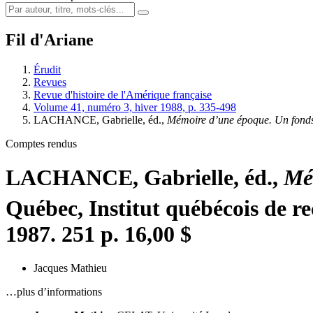
Fil d'Ariane
Érudit
Revues
Revue d'histoire de l'Amérique française
Volume 41, numéro 3, hiver 1988, p. 335-498
LACHANCE, Gabrielle, éd.,
Mémoire d’une époque. Un fonds
Comptes rendus
LACHANCE, Gabrielle, éd.,
Mé
Québec, Institut québécois de re
1987. 251 p. 16,00 $
Jacques Mathieu
…plus d’informations