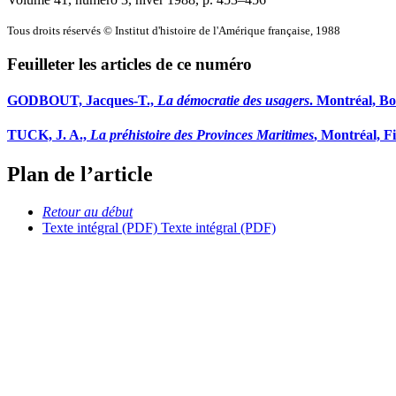
Tous droits réservés © Institut d'histoire de l'Amérique française, 1988
Feuilleter les articles de ce numéro
GODBOUT, Jacques-T.,
La démocratie des usagers
. Montréal, Bo
TUCK, J. A.,
La préhistoire des Provinces Maritimes
, Montréal, F
Plan de l’article
Retour au début
Texte intégral (PDF)
Texte intégral (PDF)