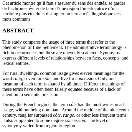
Cet article montre qu’il faut s’assurer du sens des entités, se garder
de l’achronie, éviter de faire d’une région l’interlocutrice d’un
territoire plus étendu et distinguer un terme métalinguistique des
mots communs.
ABSTRACT
This study compares the usage of three terms that refer to the
phenomenon of Line Settlement. The administrative terminology is
rich in occurrences but these are unevenly scattered. Synonyms
express different levels of relationships between facts, concepts, and
lexical entities.
For rural dwellings, common usage gives eleven meanings for the
word
rang
, seven for
côte
, and five for
concession
. Only one
meaning of each term is shared by all three. Different meanings of
these terms have often been falsely equated because of a lack of
attention to semantic precision.
During the French regime, the term
côte
had the most widespread
usage, without being dominant. Around the middle of the nineteenth
century, rang far surpassed
côte
,
range
, or other less frequent terms;
it also supplanted to some degree
concession
. The level of
synonymy varied from region to region.