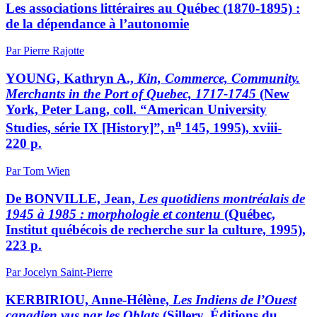
Les associations littéraires au Québec (1870-1895) :
de la dépendance à l’autonomie
Par Pierre Rajotte
YOUNG, Kathryn A.,
Kin, Commerce, Community.
Merchants in the Port of Quebec, 1717-1745
(New
York, Peter Lang, coll. “American University
o
Studies, série IX [History]”, n
145, 1995), xviii-
220 p.
Par Tom Wien
De BONVILLE, Jean,
Les quotidiens montréalais de
1945 à 1985 : morphologie et contenu
(Québec,
Institut québécois de recherche sur la culture, 1995),
223 p.
Par Jocelyn Saint-Pierre
KERBIRIOU, Anne-Hélène,
Les Indiens de l’Ouest
canadien vus par les Oblats
(Sillery, Éditions du