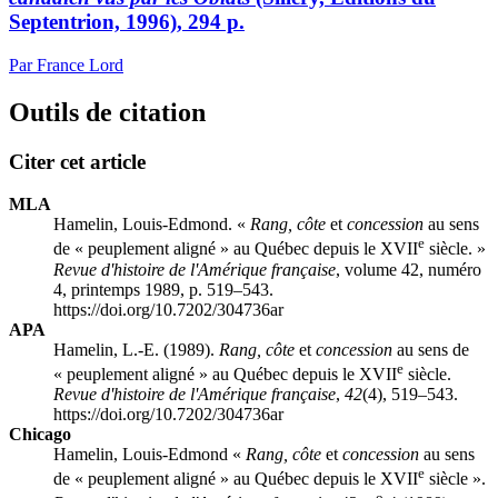
Septentrion, 1996), 294 p.
Par France Lord
Outils de citation
Citer cet article
MLA
Hamelin, Louis-Edmond. «
Rang, côte
et
concession
au sens
e
de « peuplement aligné » au Québec depuis le XVII
siècle. »
Revue d'histoire de l'Amérique française
, volume 42, numéro
4, printemps 1989, p. 519–543.
https://doi.org/10.7202/304736ar
APA
Hamelin, L.-E. (1989).
Rang, côte
et
concession
au sens de
e
« peuplement aligné » au Québec depuis le XVII
siècle.
Revue d'histoire de l'Amérique française
,
42
(4), 519–543.
https://doi.org/10.7202/304736ar
Chicago
Hamelin, Louis-Edmond «
Rang, côte
et
concession
au sens
e
de « peuplement aligné » au Québec depuis le XVII
siècle ».
o