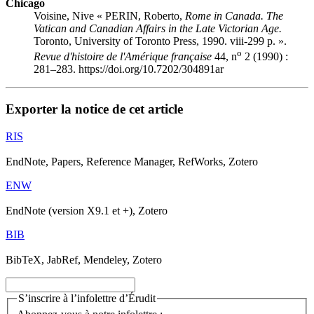
Chicago
Voisine, Nive « PERIN, Roberto,
Rome in Canada. The
Vatican and Canadian Affairs in the Late Victorian Age.
Toronto, University of Toronto Press, 1990. viii-299 p. ».
o
Revue d'histoire de l'Amérique française
44, n
2 (1990) :
281–283. https://doi.org/10.7202/304891ar
Exporter la notice de cet article
RIS
EndNote, Papers, Reference Manager, RefWorks, Zotero
ENW
EndNote (version X9.1 et +), Zotero
BIB
BibTeX, JabRef, Mendeley, Zotero
S’inscrire à l’infolettre d’Érudit