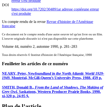
erreur s'est produite
DOI
https://doi.org/10.7202/304891ar
adresse copiée
une erreur
s'est produite
Un compte rendu de la revue
Revue d'histoire de l'Amérique
française
Ce document est le compte rendu d'une autre oeuvre tel qu'un livre ou un film.
L'oeuvre originale discutée ici n'est pas disponible sur cette plateforme.
Volume 44, numéro 2, automne 1990
, p. 281–283
Tous droits réservés © Institut d'histoire de l'Amérique française, 1990
Feuilleter les articles de ce numéro
NEARY, Peter,
Newfoundland in the North Atlantic World 1929-
1949.
Montréal, McGill-Queen’s University Press, 1988. 459 p.
SMITH, Donald B.,
From the Land of Shadows. The Making of
Grey Owl.
Saskatoon, Western Producer Prairie Books, 1990.
xi-320 p. 24,95 $.
Plan de l’article