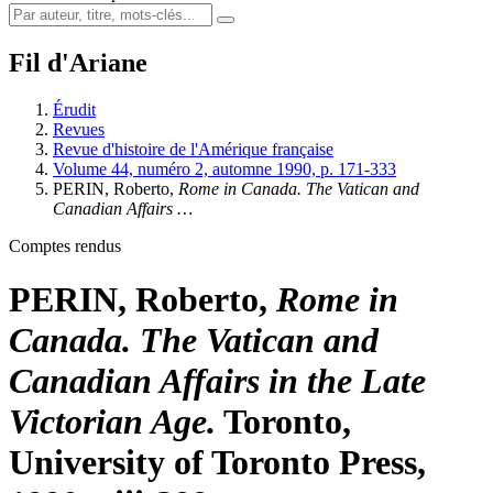
Fil d'Ariane
Érudit
Revues
Revue d'histoire de l'Amérique française
Volume 44, numéro 2, automne 1990, p. 171-333
PERIN, Roberto,
Rome in Canada. The Vatican and
Canadian Affairs …
Comptes rendus
PERIN, Roberto,
Rome in
Canada. The Vatican and
Canadian Affairs in the Late
Victorian Age.
Toronto,
University of Toronto Press,