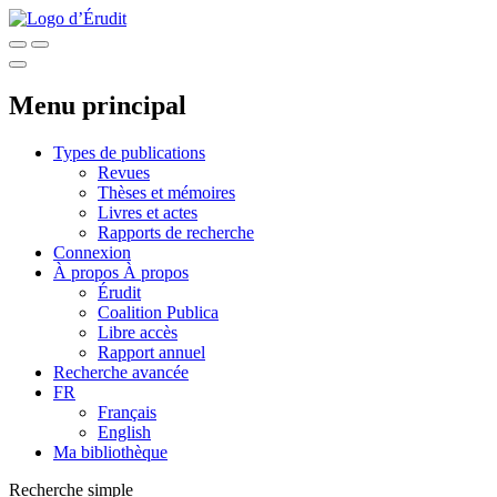
Menu principal
Types de publications
Revues
Thèses et mémoires
Livres et actes
Rapports de recherche
Connexion
À propos
À propos
Érudit
Coalition Publica
Libre accès
Rapport annuel
Recherche avancée
FR
Français
English
Ma bibliothèque
Recherche simple