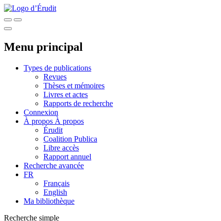
Menu principal
Types de publications
Revues
Thèses et mémoires
Livres et actes
Rapports de recherche
Connexion
À propos
À propos
Érudit
Coalition Publica
Libre accès
Rapport annuel
Recherche avancée
FR
Français
English
Ma bibliothèque
Recherche simple