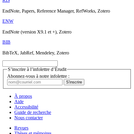
RIS
EndNote, Papers, Reference Manager, RefWorks, Zotero
ENW
EndNote (version X9.1 et +), Zotero
BIB
BibTeX, JabRef, Mendeley, Zotero
S’inscrire à l’infolettre d’Érudit
Abonnez-vous à notre infolettre :
À propos
Aide
Accessibilité
Guide de recherche
Nous contacter
Revues
Thèses et mémoires