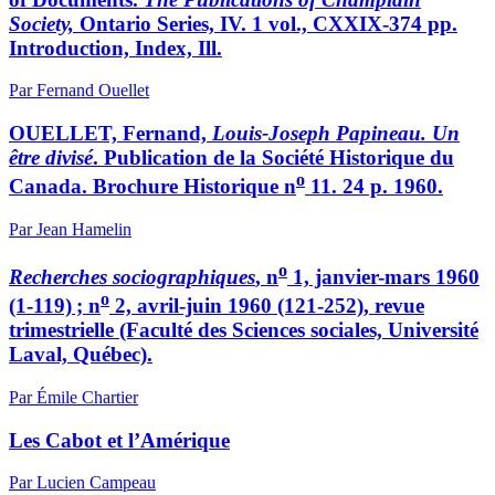
Society,
Ontario Series, IV. 1 vol., CXXIX-374 pp.
Introduction, Index, Ill.
Par Fernand Ouellet
OUELLET, Fernand,
Louis-Joseph Papineau. Un
être divisé
. Publication de la Société Historique du
o
Canada. Brochure Historique n
11. 24 p. 1960.
Par Jean Hamelin
o
Recherches sociographiques
, n
1, janvier-mars 1960
o
(1-119) ; n
2, avril-juin 1960 (121-252), revue
trimestrielle (Faculté des Sciences sociales, Université
Laval, Québec).
Par Émile Chartier
Les Cabot et l’Amérique
Par Lucien Campeau